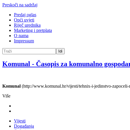
Preskoči na sadržaj
Predaj oglas
Opći uvjeti
Riječ urednika
Marketing i pretplata
O nama
Impressum
Idi
Komunal
-
Časopis za komunalno gospoda
Komunal
(http://www.komunal.hr/vijesti/tehnix-i-jedinstvo-zapocel
Više
Vijesti
Događanja