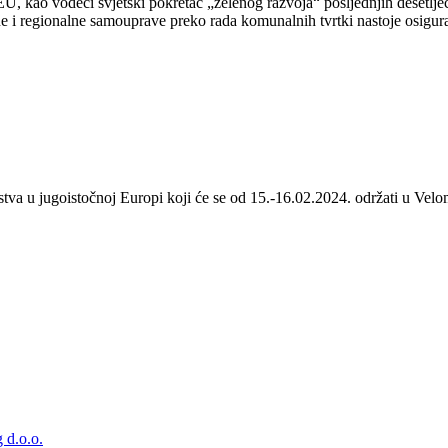
 kao vodeći svjetski pokretač „zelenog razvoja“ posljednjih desetljeća
 i regionalne samouprave preko rada komunalnih tvrtki nastoje osigurat
stva u jugoistočnoj Europi koji će se od 15.-16.02.2024. održati u Velom
 d.o.o.