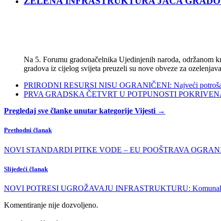
ZELENA INFRASTRUKTURA JAČA GRADOVE: Sad
Na 5. Forumu gradonačelnika Ujedinjenih naroda, održanom kra
gradova iz cijelog svijeta preuzeli su nove obveze za ozelenjava
PRIRODNI RESURSI NISU OGRANIČENI: Najveći potrošači s
PRVA GRADSKA ČETVRT U POTPUNOSTI POKRIVENA POL
Pregledaj sve članke unutar kategorije Vijesti →
Prethodni članak
NOVI STANDARDI PITKE VODE – EU POOŠTRAVA OGRAN
Slijedeći članak
NOVI POTRESI UGROŽAVAJU INFRASTRUKTURU: Komunalci norma
Komentiranje nije dozvoljeno.