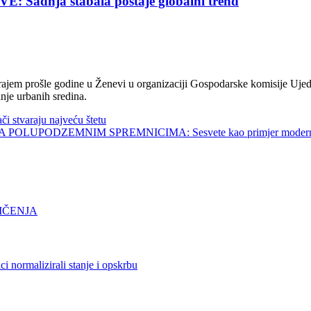
nja stabala postaje globalni trend
jem prošle godine u Ženevi u organizaciji Gospodarske komisije Ujed
nje urbanih sredina.
tvaraju najveću štetu
UPODZEMNIM SPREMNICIMA: Sesvete kao primjer modernog 
IČENJA
lizirali stanje i opskrbu