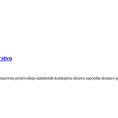
rstvo
i-masovnu-proizvodnju-stambenih-kontejnera-drzava-zaposlila-domace-p