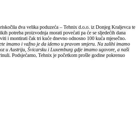
riskočila dva velika poduzeća – Tehnix d.o.o. iz Donjeg Kraljevca te
ikih potreba proizvodnja morati povećati pa će se sljedećih dana
aviti i montirati čak tri kuće dnevno odnosno 100 kuća mjesečno.
ete imamo i važno je da idemo u pravom smjeru. Na zalihi imamo
izvoz u Austriju, Švicarsku i Luxemburg gdje imamo ugovore, a naši
brinuli. Podsjećamo, Tehnix je početkom prošle godine pokrenuo