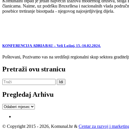
Komunalni otpad je jedan najvećih izazova modernog društva, stoga EU,
članicama. Naime, uz podršku Bruxellesa i nacionalnih vlada područne
posebice tretiranje biootpada - njegovog najosjetljivijeg dijela.
KONFERENCIJA ADRIA BAU – Veli Lošinj, 15.-16.02.2024.
Poštovani, Pozivamo vas na središnji regionalni skup sektora graditelj
Pretraži ovu stranicu
Pregledaj Arhivu
Pregledaj
Arhivu
© Copyright 2015 - 2026, Komunal.hr &
Centar za razvoj i marketing