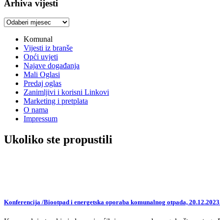
Arhiva vijesti
Arhiva
vijesti
Komunal
Vijesti iz branše
Opći uvjeti
Najave događanja
Mali Oglasi
Predaj oglas
Zanimljivi i korisni Linkovi
Marketing i pretplata
O nama
Impressum
Ukoliko ste propustili
Konferencija /Biootpad i energetska oporaba komunalnog otpada, 20.12.2023