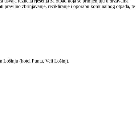
 usvaja različita rješenja za otpad koja se primjenjuju u državama
i pravilno zbrinjavanje, recikliranje i oporabu komunalnog otpada, te
 Lošinju (hotel Punta, Veli Lošinj).