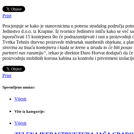
Print
Procjenjuje se kako je stanovnicima u potresu stradalog područja pot
Jedinstvo d.o.o. iz Krapine. Iz tvornice Jedinstvo ističu kako se već
isporučivati 15 kontejnera što će podrazumijevati i rast u proizvodnj
Tvrtka Tehnix dnevno proizvede tridesetak stambenih objekata, a pla
sirovina za tisuću kontejnera i kada se krene u izradu to će biti posa
partneri nas razumiju“,
rekao je direktor Đuro Horvat dodajući da će
proizvodnju mobilnih korona kabina za kontrolu i privremeni izolacijs
Print
Spremljeno unutar:
Vijesti
Više iz kategorije:
Vijesti