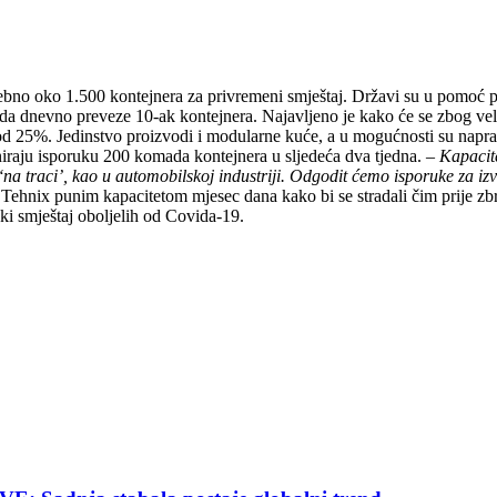
rebno oko 1.500 kontejnera za privremeni smještaj. Državi su u pomoć p
 sada dnevno preveze 10-ak kontejnera. Najavljeno je kako će se zbog vel
i od 25%. Jedinstvo proizvodi i modularne kuće, a u mogućnosti su napr
niraju isporuku 200 komada kontejnera u sljedeća dva tjedna.
– Kapacit
o ‘na traci’, kao u automobilskoj industriji. Odgodit ćemo isporuke za 
 Tehnix punim kapacitetom mjesec dana kako bi se stradali čim prije z
ki smještaj oboljelih od Covida-19.