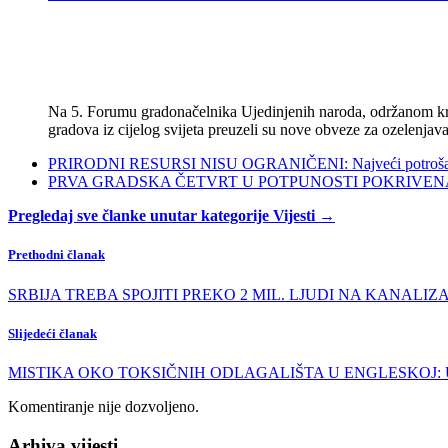
Na 5. Forumu gradonačelnika Ujedinjenih naroda, održanom kra
gradova iz cijelog svijeta preuzeli su nove obveze za ozelenjava
PRIRODNI RESURSI NISU OGRANIČENI: Najveći potrošači s
PRVA GRADSKA ČETVRT U POTPUNOSTI POKRIVENA POL
Pregledaj sve članke unutar kategorije Vijesti →
Prethodni članak
SRBIJA TREBA SPOJITI PREKO 2 MIL. LJUDI NA KANALIZACIJU: 
Slijedeći članak
MISTIKA OKO TOKSIČNIH ODLAGALIŠTA U ENGLESKOJ: Ugrože
Komentiranje nije dozvoljeno.
Arhiva vijesti