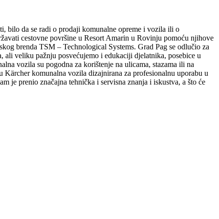
bilo da se radi o prodaji komunalne opreme i vozila ili o
održavati cestovne površine u Resort Amarin u Rovinju pomoću njihove
ijanskog brenda TSM – Technological Systems. Grad Pag se odlučio za
li veliku pažnju posvećujemo i edukaciji djelatnika, posebice u
a vozila su pogodna za korištenje na ulicama, stazama ili na
u Kärcher komunalna vozila dizajnirana za profesionalnu uporabu u
am je prenio značajna tehnička i servisna znanja i iskustva, a što će