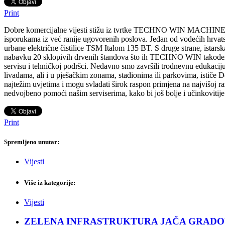
Print
Dobre komercijalne vijesti stižu iz tvrtke TECHNO WIN MACHINE, budu
isporukama iz već ranije ugovorenih poslova. Jedan od vodećih hrvat
urbane električne čistilice TSM Italom 135 BT. S druge strane, ista
nabavku 20 sklopivih drvenih štandova što ih TECHNO WIN također im
servisu i tehničkoj podršci. Nedavno smo završili trodnevnu edukac
livadama, ali i u pješačkim zonama, stadionima ili parkovima, isti
najtežim uvjetima i mogu svladati širok raspon primjena na najvišoj raz
nedvojbeno pomoći našim serviserima, kako bi još bolje i učinkovitije 
Print
Spremljeno unutar:
Vijesti
Više iz kategorije:
Vijesti
ZELENA INFRASTRUKTURA JAČA GRADOVE: Sad