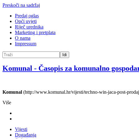
Preskoči na sadržaj
Predaj oglas
Opći uvjeti
Riječ urednika
Marketing i pretplata
O nama
Impressum
Idi
Komunal
-
Časopis za komunalno gospoda
Komunal
(http://www.komunal.hr/vijesti/techno-win-jaca-post-prodaj
Više
Vijesti
Događanja