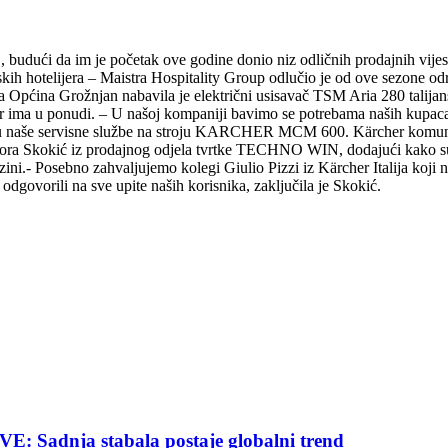
ći da im je početak ove godine donio niz odličnih prodajnih vijesti, 
skih hotelijera – Maistra Hospitality Group odlučio je od ove sezone 
rska Općina Grožnjan nabavila je električni usisavač TSM Aria 280 tal
a u ponudi. – U našoj kompaniji bavimo se potrebama naših kupaca, a
iju naše servisne službe na stroju KARCHER MCM 600. Kärcher komunaln
če Dora Skokić iz prodajnog odjela tvrtke TECHNO WIN, dodajući kako s
ini.- Posebno zahvaljujemo kolegi Giulio Pizzi iz Kärcher Italija koji n
odgovorili na sve upite naših korisnika, zaključila je Skokić.
nja stabala postaje globalni trend