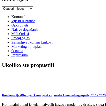
Arhiva
vijesti
Komunal
Vijesti iz branše
Opći uvjeti
Najave događanja
Mali Oglasi
Predaj oglas
Zanimljivi i korisni Linkovi
Marketing i pretplata
O nama
Impressum
Ukoliko ste propustili
Konferencija /Biootpad i energetska oporaba komunalnog otpada, 20.12.2023
Komunalni otpad je jedan najvećih izazova modernog društva, stoga EU,