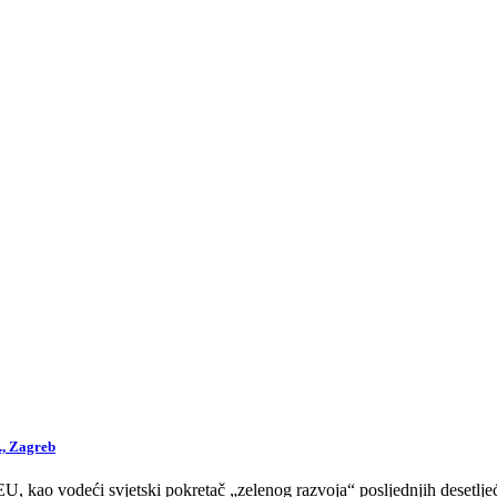
., Zagreb
 kao vodeći svjetski pokretač „zelenog razvoja“ posljednjih desetljeća