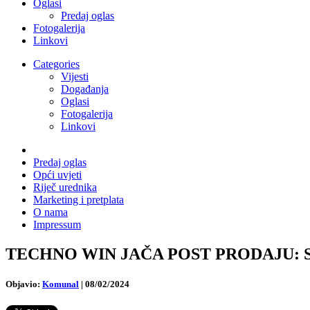
Oglasi
Predaj oglas
Fotogalerija
Linkovi
Categories
Vijesti
Događanja
Oglasi
Fotogalerija
Linkovi
Predaj oglas
Opći uvjeti
Riječ urednika
Marketing i pretplata
O nama
Impressum
TECHNO WIN JAČA POST PRODAJU: Staln
Objavio:
Komunal
|
08/02/2024