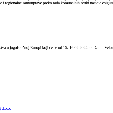
 i regionalne samouprave preko rada komunalnih tvrtki nastoje osigurat
stva u jugoistočnoj Europi koji će se od 15.-16.02.2024. održati u Velom
 d.o.o.