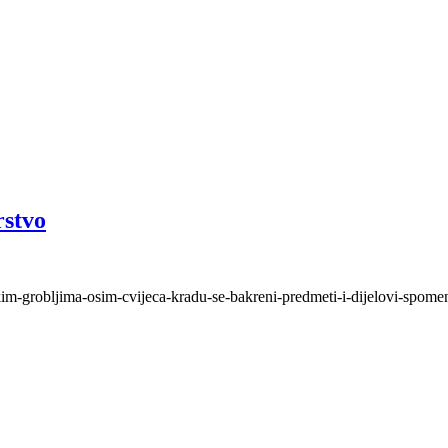
rstvo
kim-grobljima-osim-cvijeca-kradu-se-bakreni-predmeti-i-dijelovi-spomen