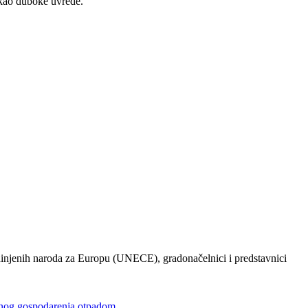
 kao duboke uvrede.
injenih naroda za Europu (UNECE), gradonačelnici i predstavnici
gospodarenja otpadom