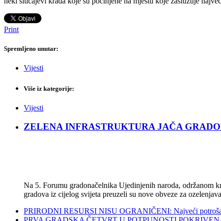
neki slučajevi krađa koje su počinjene na mjestu koje zaslužuje najv
Print
Spremljeno unutar:
Vijesti
Više iz kategorije:
Vijesti
ZELENA INFRASTRUKTURA JAČA GRADOVE: Sad
Na 5. Forumu gradonačelnika Ujedinjenih naroda, održanom kra
gradova iz cijelog svijeta preuzeli su nove obveze za ozelenjava
PRIRODNI RESURSI NISU OGRANIČENI: Najveći potrošači s
PRVA GRADSKA ČETVRT U POTPUNOSTI POKRIVENA POL