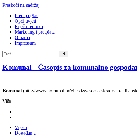
Preskoči na sadržaj
Predaj oglas
Opći uvjeti
Riječ urednika
Marketing i pretplata
O nama
Impressum
Idi
Komunal
-
Časopis za komunalno gospoda
Komunal
(http://www.komunal.hr/vijesti/sve-cesce-krade-na-talijans
Više
Vijesti
Događanja