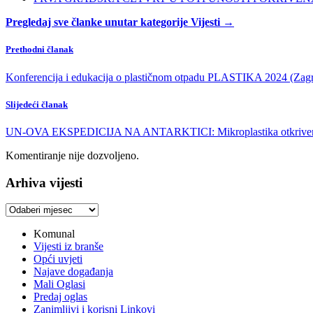
Pregledaj sve članke unutar kategorije Vijesti →
Prethodni članak
Konferencija i edukacija o plastičnom otpadu PLASTIKA 2024 (Zagre
Slijedeći članak
UN-OVA EKSPEDICIJA NA ANTARKTICI: Mikroplastika otkrivena
Komentiranje nije dozvoljeno.
Arhiva vijesti
Arhiva
vijesti
Komunal
Vijesti iz branše
Opći uvjeti
Najave događanja
Mali Oglasi
Predaj oglas
Zanimljivi i korisni Linkovi