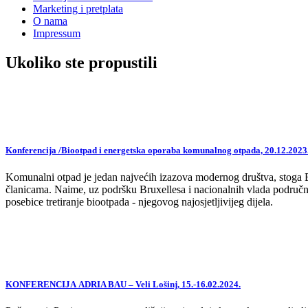
Marketing i pretplata
O nama
Impressum
Ukoliko ste propustili
Konferencija /Biootpad i energetska oporaba komunalnog otpada, 20.12.2023
Komunalni otpad je jedan najvećih izazova modernog društva, stoga EU,
članicama. Naime, uz podršku Bruxellesa i nacionalnih vlada područne
posebice tretiranje biootpada - njegovog najosjetljivijeg dijela.
KONFERENCIJA ADRIA BAU – Veli Lošinj, 15.-16.02.2024.