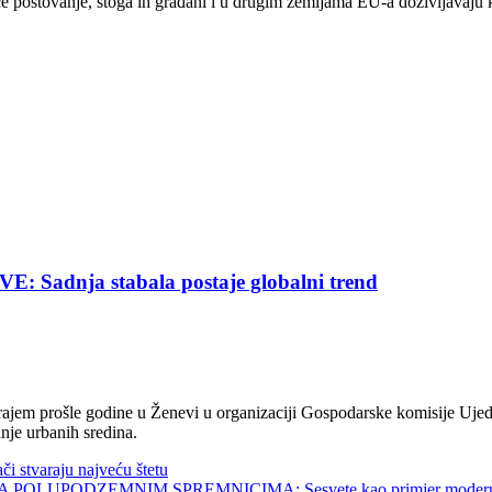
eće poštovanje, stoga ih građani i u drugim zemljama EU-a doživljavaju
nja stabala postaje globalni trend
jem prošle godine u Ženevi u organizaciji Gospodarske komisije Ujed
nje urbanih sredina.
tvaraju najveću štetu
UPODZEMNIM SPREMNICIMA: Sesvete kao primjer modernog 