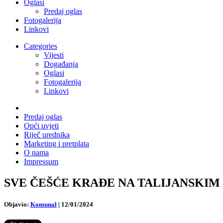
Oglasi
Predaj oglas
Fotogalerija
Linkovi
Categories
Vijesti
Događanja
Oglasi
Fotogalerija
Linkovi
Predaj oglas
Opći uvjeti
Riječ urednika
Marketing i pretplata
O nama
Impressum
SVE ČEŠĆE KRAĐE NA TALIJANSKIM GROBL
Objavio:
Komunal
|
12/01/2024