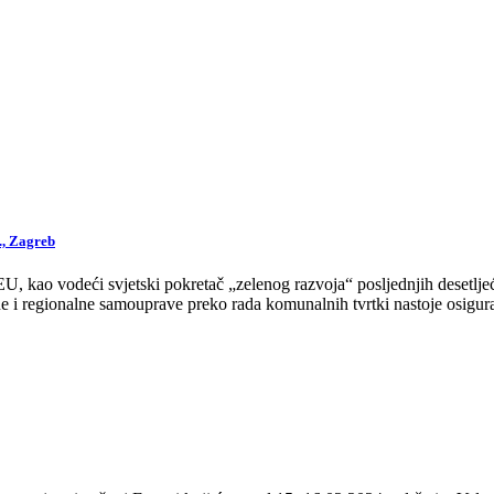
., Zagreb
 kao vodeći svjetski pokretač „zelenog razvoja“ posljednjih desetljeća
 i regionalne samouprave preko rada komunalnih tvrtki nastoje osigurat