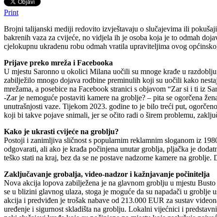
Print
Brojni talijanski mediji redovito izvještavaju o slučajevima ili pokuša
bakrenih vaza za cvijeće, no vidjela ih je osoba koja je to odmah dojavi
cjelokupnu ukradenu robu odmah vratila upraviteljima ovog općinskog
Prijave preko mreža i Facebooka
U mjestu Saronno u okolici Milana uočili su mnoge krađe u razdoblju p
zabilježilo mnogo dojava rodbine preminulih koji su uočili kako nestaju
mrežama, a posebice na Facebook stranici s objavom “Zar si i ti iz 
-Zar je nemoguće postaviti kamere na groblje? – pita se ogorčena žena 
unutrašnjosti vaze. Tijekom 2023. godine to je bilo treći put, ogorčen
koji bi takve pojave snimali, jer se očito radi o širem problemu, zaklju
Kako je ukrasti cvijeće na groblju?
Postoji i zanimljiva sličnost s popularnim reklamnim sloganom iz 1980
odgovarati, ali ako je krađa počinjena unutar groblja, pljačka je dod
teško stati na kraj, bez da se ne postave nadzorne kamere na groblje.
Zaključavanje grobalja, video-nadzor i kažnjavanje počinitelja
Nova akcija lopova zabilježena je na glavnom groblju u mjestu Busto A
se u blizini glavnog ulaza, stoga je moguće da su napadači u groblje uš
akcija i predviđen je trošak nabave od 213.000 EUR za sustav videonadz
uređenje i sigurnost skladišta na groblju. Lokalni vijećnici i predsta