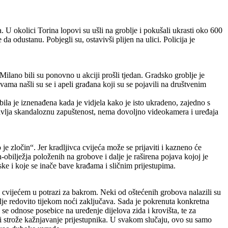
. U okolici Torina lopovi su ušli na groblje i pokušali ukrasti oko 600
a odustanu. Pobjegli su, ostavivši plijen na ulici. Policija je
ilano bili su ponovno u akciji prošli tjedan. Gradsko groblje je
vama našli su se i apeli građana koji su se pojavili na društvenim
bila je iznenađena kada je vidjela kako je isto ukradeno, zajedno s
dstavlja skandaloznu zapuštenost, nema dovoljno videokamera i uređaja
 zločin“. Jer kradljivca cvijeća može se prijaviti i kazneno će
bilježja položenih na grobove i dalje je raširena pojava kojoj je
ke i koje se inače bave krađama i sličnim prijestupima.
s cvijećem u potrazi za bakrom. Neki od oštećenih grobova nalazili su
oblje redovito tijekom noći zaključava. Sada je pokrenuta konkretna
se odnose posebice na uređenje dijelova zida i krovišta, te za
a i strože kažnjavanje prijestupnika. U svakom slučaju, ovo su samo