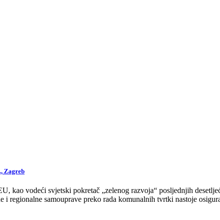
., Zagreb
 kao vodeći svjetski pokretač „zelenog razvoja“ posljednjih desetljeća
 i regionalne samouprave preko rada komunalnih tvrtki nastoje osigurat