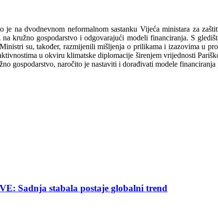
ovao je na dvodnevnom neformalnom sastanku Vijeća ministara za zaštit
 na kružno gospodarstvo i odgovarajući modeli financiranja. S gledišta z
. Ministri su, također, razmijenili mišljenja o prilikama i izazovima u
aktivnostima u okviru klimatske diplomacije širenjem vrijednosti Parišk
žno gospodarstvo, naročito je nastaviti i dorađivati modele financiranj
nja stabala postaje globalni trend