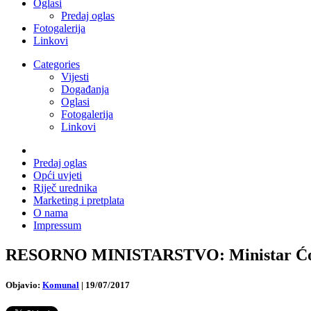
Oglasi
Predaj oglas
Fotogalerija
Linkovi
Categories
Vijesti
Događanja
Oglasi
Fotogalerija
Linkovi
Predaj oglas
Opći uvjeti
Riječ urednika
Marketing i pretplata
O nama
Impressum
RESORNO MINISTARSTVO: Ministar Ćorić n
Objavio:
Komunal
|
19/07/2017