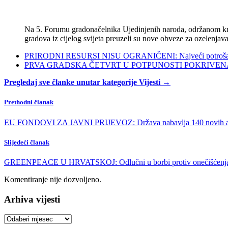
Na 5. Forumu gradonačelnika Ujedinjenih naroda, održanom kra
gradova iz cijelog svijeta preuzeli su nove obveze za ozelenjava
PRIRODNI RESURSI NISU OGRANIČENI: Najveći potrošači s
PRVA GRADSKA ČETVRT U POTPUNOSTI POKRIVENA POL
Pregledaj sve članke unutar kategorije Vijesti →
Prethodni članak
EU FONDOVI ZA JAVNI PRIJEVOZ: Država nabavlja 140 novih a
Slijedeći članak
GREENPEACE U HRVATSKOJ: Odlučni u borbi protiv onečišćenja
Komentiranje nije dozvoljeno.
Arhiva vijesti
Arhiva
vijesti