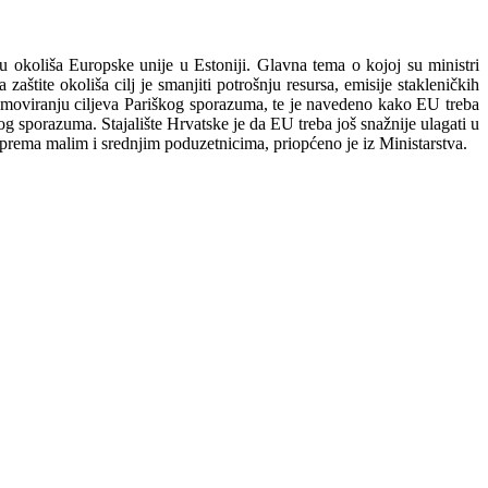
u okoliša Europske unije u Estoniji. Glavna tema o kojoj su ministri
aštite okoliša cilj je smanjiti potrošnju resursa, emisije stakleničkih
 promoviranju ciljeva Pariškog sporazuma, te je navedeno kako EU treba
og sporazuma. Stajalište Hrvatske je da EU treba još snažnije ulagati u
a prema malim i srednjim poduzetnicima, priopćeno je iz Ministarstva.