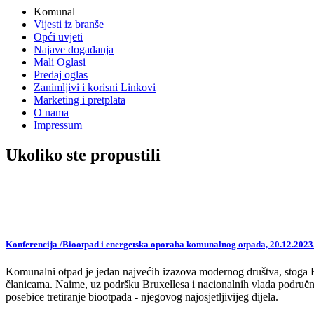
Komunal
Vijesti iz branše
Opći uvjeti
Najave događanja
Mali Oglasi
Predaj oglas
Zanimljivi i korisni Linkovi
Marketing i pretplata
O nama
Impressum
Ukoliko ste propustili
Konferencija /Biootpad i energetska oporaba komunalnog otpada, 20.12.2023
Komunalni otpad je jedan najvećih izazova modernog društva, stoga EU,
članicama. Naime, uz podršku Bruxellesa i nacionalnih vlada područne
posebice tretiranje biootpada - njegovog najosjetljivijeg dijela.