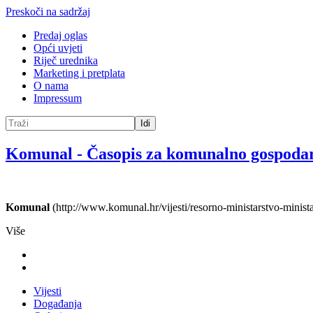
Preskoči na sadržaj
Predaj oglas
Opći uvjeti
Riječ urednika
Marketing i pretplata
O nama
Impressum
Idi
Komunal
-
Časopis za komunalno gospoda
Komunal
(http://www.komunal.hr/vijesti/resorno-ministarstvo-minista
Više
Vijesti
Događanja