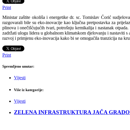
Print
Ministar zaštite okoliša i energetike dr. sc. Tomislav Ćorić sudjel
razgovarali bile su eko-inovacije kao ključna pretpostavka za prijelaz
plinova i onečišćujućih tvari, potrošnju kemikalija i nastanak otpada
zadržati ulogu lidera u globalnom klimatskom djelovanju i nastaviti s 
razvoj i primjenu eko-inovacija kako bi se omogućila tranzicija na kru
Print
Spremljeno unutar:
Vijesti
Više iz kategorije:
Vijesti
ZELENA INFRASTRUKTURA JAČA GRADOVE: Sad