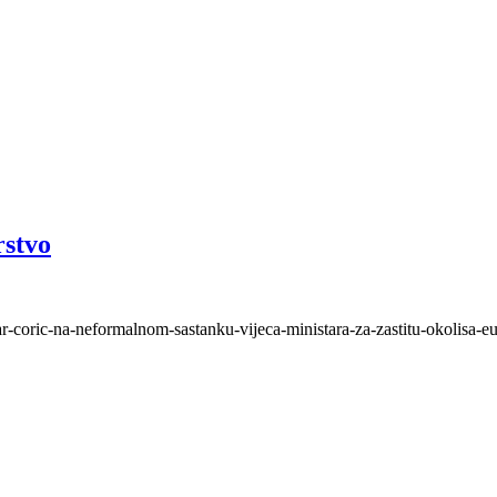
rstvo
r-coric-na-neformalnom-sastanku-vijeca-ministara-za-zastitu-okolisa-eu