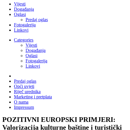
Vijesti
Događanja
Oglasi
Predaj oglas
Fotogalerija
Linkovi
Categories
Vijesti
Događanja
Oglasi
Fotogalerija
Linkovi
Predaj oglas
Opći uvjeti
Riječ urednika
Marketing i pretplata
O nama
Impressum
POZITIVNI EUROPSKI PRIMJERI:
Valorizacija kulturne baštine i turistički