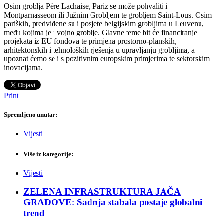
Osim groblja Père Lachaise, Pariz se može pohvaliti i
Montparnasseom ili Južnim Grobljem te grobljem Saint-Lous. Osim
pariških, predviđene su i posjete belgijskim grobljima u Leuvenu,
među kojima je i vojno groblje. Glavne teme bit će financiranje
projekata iz EU fondova te primjena prostorno-planskih,
arhitektonskih i tehnoloških rješenja u upravljanju grobljima, a
upoznat ćemo se i s pozitivnim europskim primjerima te sektorskim
inovacijama.
Print
Spremljeno unutar:
Vijesti
Više iz kategorije:
Vijesti
ZELENA INFRASTRUKTURA JAČA
GRADOVE: Sadnja stabala postaje globalni
trend