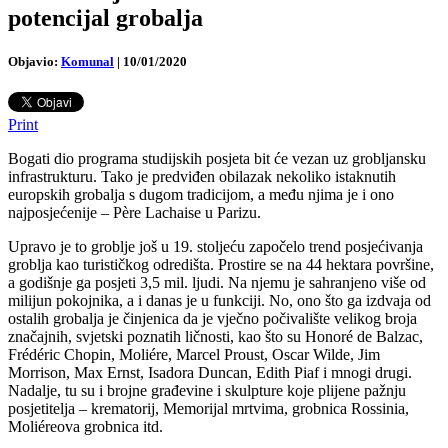
potencijal grobalja
Objavio:
Komunal
|
10/01/2020
Print
Bogati dio programa studijskih posjeta bit će vezan uz grobljansku
infrastrukturu. Tako je predviđen obilazak nekoliko istaknutih
europskih grobalja s dugom tradicijom, a među njima je i ono
najposjećenije – Père Lachaise u Parizu.
Upravo je to groblje još u 19. stoljeću započelo trend posjećivanja
groblja kao turističkog odredišta. Prostire se na 44 hektara površine,
a godišnje ga posjeti 3,5 mil. ljudi. Na njemu je sahranjeno više od
milijun pokojnika, a i danas je u funkciji. No, ono što ga izdvaja od
ostalih grobalja je činjenica da je vječno počivalište velikog broja
značajnih, svjetski poznatih ličnosti, kao što su Honoré de Balzac,
Frédéric Chopin, Moliére, Marcel Proust, Oscar Wilde, Jim
Morrison, Max Ernst, Isadora Duncan, Edith Piaf i mnogi drugi.
Nadalje, tu su i brojne građevine i skulpture koje plijene pažnju
posjetitelja – krematorij, Memorijal mrtvima, grobnica Rossinia,
Moliéreova grobnica itd.