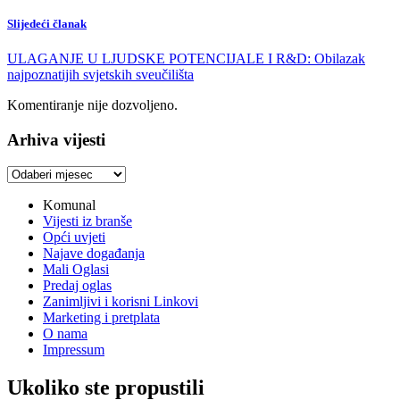
Slijedeći članak
ULAGANJE U LJUDSKE POTENCIJALE I R&D: Obilazak
najpoznatijih svjetskih sveučilišta
Komentiranje nije dozvoljeno.
Arhiva vijesti
Arhiva
vijesti
Komunal
Vijesti iz branše
Opći uvjeti
Najave događanja
Mali Oglasi
Predaj oglas
Zanimljivi i korisni Linkovi
Marketing i pretplata
O nama
Impressum
Ukoliko ste propustili