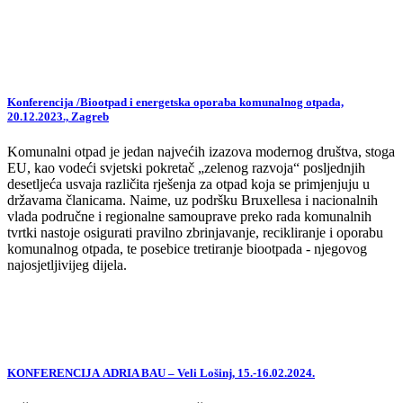
Konferencija /Biootpad i energetska oporaba komunalnog otpada,
20.12.2023., Zagreb
Komunalni otpad je jedan najvećih izazova modernog društva, stoga
EU, kao vodeći svjetski pokretač „zelenog razvoja“ posljednjih
desetljeća usvaja različita rješenja za otpad koja se primjenjuju u
državama članicama. Naime, uz podršku Bruxellesa i nacionalnih
vlada područne i regionalne samouprave preko rada komunalnih
tvrtki nastoje osigurati pravilno zbrinjavanje, recikliranje i oporabu
komunalnog otpada, te posebice tretiranje biootpada - njegovog
najosjetljivijeg dijela.
KONFERENCIJA ADRIA BAU – Veli Lošinj, 15.-16.02.2024.