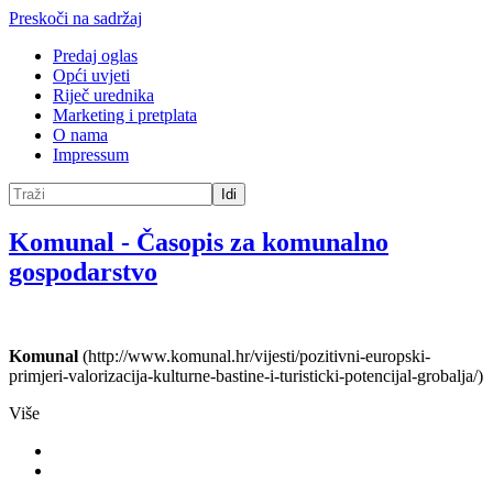
Preskoči na sadržaj
Predaj oglas
Opći uvjeti
Riječ urednika
Marketing i pretplata
O nama
Impressum
Idi
Komunal
-
Časopis za komunalno
gospodarstvo
Komunal
(http://www.komunal.hr/vijesti/pozitivni-europski-
primjeri-valorizacija-kulturne-bastine-i-turisticki-potencijal-grobalja/)
Više