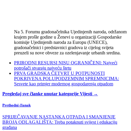
Na 5. Forumu gradonačelnika Ujedinjenih naroda, održanom
krajem prošle godine u Ženevi u organizaciji Gospodarske
komisije Ujedinjenih naroda za Europu (UNECE),
gradonačelnici i predstavnici gradova iz cijelog svijeta
preuzeli su nove obveze za ozelenjavanje urbanih sredina.
PRIRODNI RESURSI NISU OGRANIČENI: Najveći
potrošači stvaraju najveću štetu
PRVA GRADSKA ČETVRT U POTPUNOSTI
POKRIVENA POLUPODZEMNIM SPREMNICIMA:
Sesvete kao primjer modernog gospodarenja otpadom
Pregledaj sve članke unutar kategorije Vijesti →
Prethodni članak
SPRIJEČAVANJE NASTANKA OTPADA I SMANJENJE
BROJA ODLAGALIŠTA: Treba potaknuti svijest i edukaciju
građana