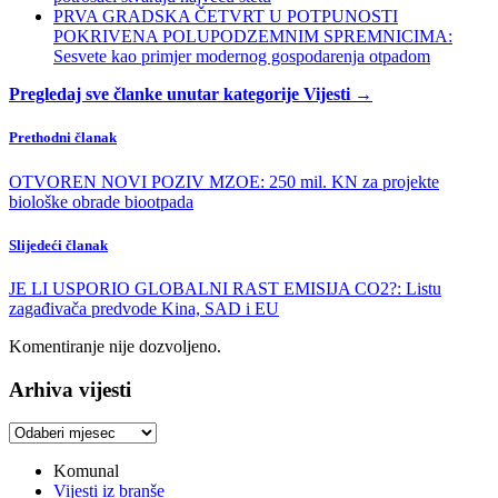
PRVA GRADSKA ČETVRT U POTPUNOSTI
POKRIVENA POLUPODZEMNIM SPREMNICIMA:
Sesvete kao primjer modernog gospodarenja otpadom
Pregledaj sve članke unutar kategorije Vijesti →
Prethodni članak
OTVOREN NOVI POZIV MZOE: 250 mil. KN za projekte
biološke obrade biootpada
Slijedeći članak
JE LI USPORIO GLOBALNI RAST EMISIJA CO2?: Listu
zagađivača predvode Kina, SAD i EU
Komentiranje nije dozvoljeno.
Arhiva vijesti
Arhiva
vijesti
Komunal
Vijesti iz branše