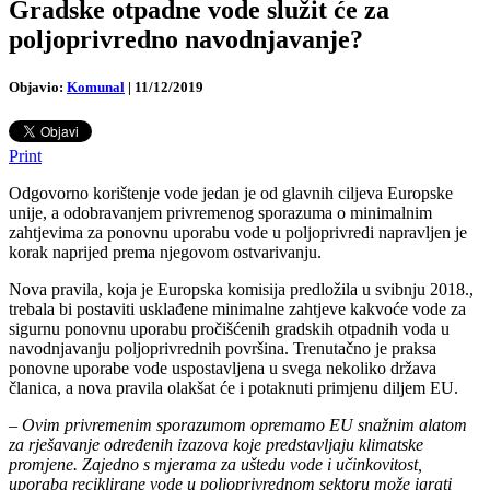
Gradske otpadne vode služit će za
poljoprivredno navodnjavanje?
Objavio:
Komunal
|
11/12/2019
Print
Odgovorno korištenje vode jedan je od glavnih ciljeva Europske
unije, a odobravanjem privremenog sporazuma o minimalnim
zahtjevima za ponovnu uporabu vode u poljoprivredi napravljen je
korak naprijed prema njegovom ostvarivanju.
Nova pravila, koja je Europska komisija predložila u svibnju 2018.,
trebala bi postaviti usklađene minimalne zahtjeve kakvoće vode za
sigurnu ponovnu uporabu pročišćenih gradskih otpadnih voda u
navodnjavanju poljoprivrednih površina. Trenutačno je praksa
ponovne uporabe vode uspostavljena u svega nekoliko država
članica, a nova pravila olakšat će i potaknuti primjenu diljem EU.
–
Ovim privremenim sporazumom opremamo EU snažnim alatom
za rješavanje određenih izazova koje predstavljaju klimatske
promjene. Zajedno s mjerama za uštedu vode i učinkovitost,
uporaba reciklirane vode u poljoprivrednom sektoru može igrati