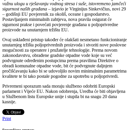
važnu ulogu u rješavanju vodnog stresa i suše, istovremeno jamčeći
sigurnost naših građana
– izjavio je Virginijus Sinkevičius, novi 29
– godišnji EU povjerenik za okoliš, oceane i gospodarstvo.
Postavljanjem minimalnih zahtjeva, nova pravila osigurat će
sigurnost prakse i povećati povjerenje građana u poljoprivredne
proizvode na unutarnjem tržištu EU.
Ovaj usklađeni pristup također će olakšati nesmetano funkcioniranje
unutarnjeg tržišta poljoprivrednih proizvoda i stvoriti nove poslovne
mogućnosti za operatere i pružatelje tehnologije. Prema novom
zakonodavstvu, obrađene gradske otpadne vode koje su već
podvrgnute određenim postupcima prema pravilima Direktive o
obradi komunalne otpadne vode, bit će podvrgnute daljnjem
pročišćavanju kako bi se udovoljilo novim minimalnim parametrima
kvalitete te bi tako postale pogodne za upotrebu u poljoprivredi.
Privremeni sporazum sada moraju službeno odobriti Europski
parlament i Vijeće EU. Nakon odobrenja, Uredba će biti objavljena
u Službenom listu Europske unije i stupila bi na snagu 20 dana
kasnije.
Print
Spremljeno unutar: