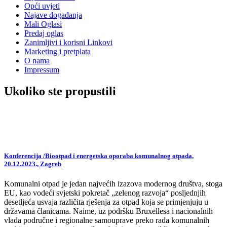
Opći uvjeti
Najave događanja
Mali Oglasi
Predaj oglas
Zanimljivi i korisni Linkovi
Marketing i pretplata
O nama
Impressum
Ukoliko ste propustili
Konferencija /Biootpad i energetska oporaba komunalnog otpada,
20.12.2023., Zagreb
Komunalni otpad je jedan najvećih izazova modernog društva, stoga
EU, kao vodeći svjetski pokretač „zelenog razvoja“ posljednjih
desetljeća usvaja različita rješenja za otpad koja se primjenjuju u
državama članicama. Naime, uz podršku Bruxellesa i nacionalnih
vlada područne i regionalne samouprave preko rada komunalnih