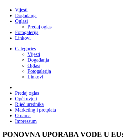
Vijesti
Događanja
Oglasi
Predaj oglas
Fotogalerija
Linkovi
Categories
Vijesti
Događanja
Oglasi
Fotogalerija
Linkovi
Predaj oglas
Opći uvjeti
Riječ urednika
Marketing i pretplata
O nama
Impressum
PONOVNA UPORABA VODE U EU: