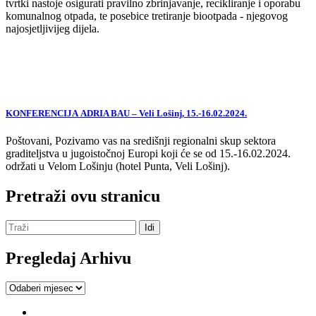
tvrtki nastoje osigurati pravilno zbrinjavanje, recikliranje i oporabu
komunalnog otpada, te posebice tretiranje biootpada - njegovog
najosjetljivijeg dijela.
KONFERENCIJA ADRIA BAU – Veli Lošinj, 15.-16.02.2024.
Poštovani, Pozivamo vas na središnji regionalni skup sektora
graditeljstva u jugoistočnoj Europi koji će se od 15.-16.02.2024.
održati u Velom Lošinju (hotel Punta, Veli Lošinj).
Pretraži ovu stranicu
Pregledaj Arhivu
Pregledaj
Arhivu