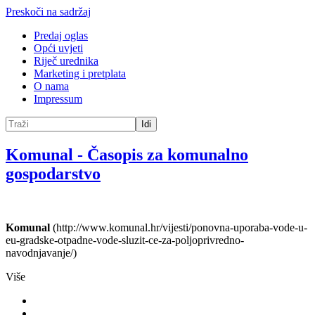
Preskoči na sadržaj
Predaj oglas
Opći uvjeti
Riječ urednika
Marketing i pretplata
O nama
Impressum
Idi
Komunal
-
Časopis za komunalno
gospodarstvo
Komunal
(http://www.komunal.hr/vijesti/ponovna-uporaba-vode-u-
eu-gradske-otpadne-vode-sluzit-ce-za-poljoprivredno-
navodnjavanje/)
Više