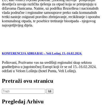
desetljeća usvaja različita rješenja za otpad koja se primjenjuju u
državama članicama. Naime, uz podršku Bruxellesa i nacionalnih
vlada područne i regionalne samouprave preko rada komunalnih
tvrtki nastoje osigurati pravilno zbrinjavanje, recikliranje i oporabu
komunalnog otpada, te posebice tretiranje biootpada - njegovog
najosjetljivijeg dijela.
KONFERENCIJA ADRIA BAU – Veli Lošinj, 15.-16.02.2024.
Poštovani, Pozivamo vas na središnji regionalni skup sektora
graditeljstva u jugoistočnoj Europi koji će se od 15.-16.02.2024.
održati u Velom Lošinju (hotel Punta, Veli Lošinj).
Pretraži ovu stranicu
Pregledaj Arhivu