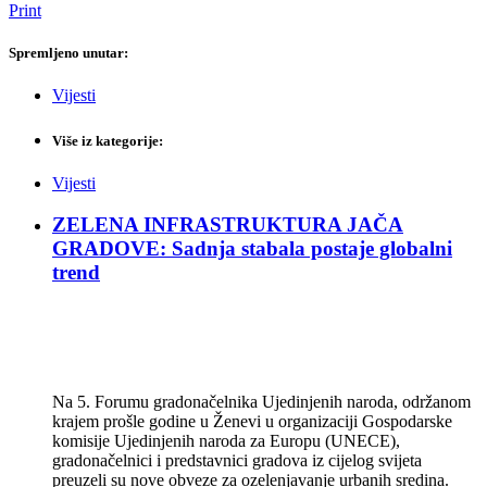
Print
Spremljeno unutar:
Vijesti
Više iz kategorije:
Vijesti
ZELENA INFRASTRUKTURA JAČA
GRADOVE: Sadnja stabala postaje globalni
trend
Na 5. Forumu gradonačelnika Ujedinjenih naroda, održanom
krajem prošle godine u Ženevi u organizaciji Gospodarske
komisije Ujedinjenih naroda za Europu (UNECE),
gradonačelnici i predstavnici gradova iz cijelog svijeta
preuzeli su nove obveze za ozelenjavanje urbanih sredina.