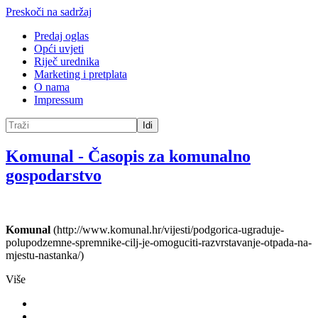
Preskoči na sadržaj
Predaj oglas
Opći uvjeti
Riječ urednika
Marketing i pretplata
O nama
Impressum
Idi
Komunal
-
Časopis za komunalno
gospodarstvo
Komunal
(http://www.komunal.hr/vijesti/podgorica-ugraduje-
polupodzemne-spremnike-cilj-je-omoguciti-razvrstavanje-otpada-na-
mjestu-nastanka/)
Više