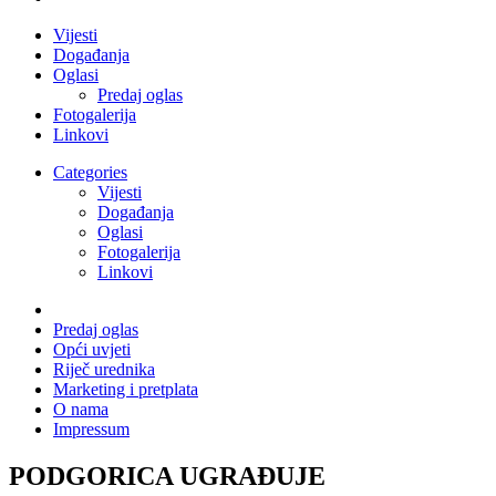
Vijesti
Događanja
Oglasi
Predaj oglas
Fotogalerija
Linkovi
Categories
Vijesti
Događanja
Oglasi
Fotogalerija
Linkovi
Predaj oglas
Opći uvjeti
Riječ urednika
Marketing i pretplata
O nama
Impressum
PODGORICA UGRAĐUJE