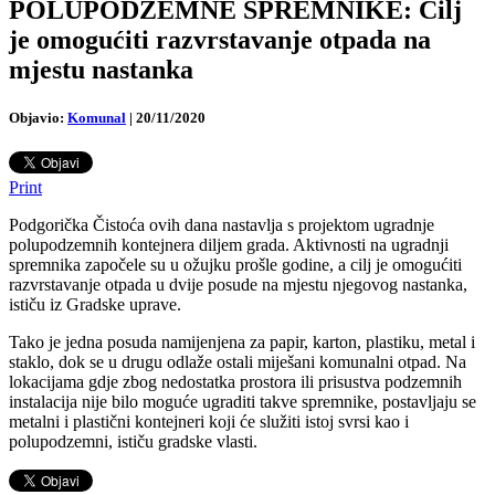
POLUPODZEMNE SPREMNIKE: Cilj
je omogućiti razvrstavanje otpada na
mjestu nastanka
Objavio:
Komunal
|
20/11/2020
Print
Podgorička Čistoća ovih dana nastavlja s projektom ugradnje
polupodzemnih kontejnera diljem grada. Aktivnosti na ugradnji
spremnika započele su u ožujku prošle godine, a cilj je omogućiti
razvrstavanje otpada u dvije posude na mjestu njegovog nastanka,
ističu iz Gradske uprave.
Tako je jedna posuda namijenjena za papir, karton, plastiku, metal i
staklo, dok se u drugu odlaže ostali miješani komunalni otpad. Na
lokacijama gdje zbog nedostatka prostora ili prisustva podzemnih
instalacija nije bilo moguće ugraditi takve spremnike, postavljaju se
metalni i plastični kontejneri koji će služiti istoj svrsi kao i
polupodzemni, ističu gradske vlasti.