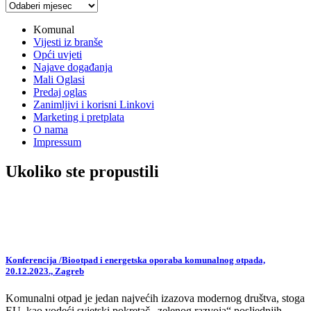
Arhiva
vijesti
Komunal
Vijesti iz branše
Opći uvjeti
Najave događanja
Mali Oglasi
Predaj oglas
Zanimljivi i korisni Linkovi
Marketing i pretplata
O nama
Impressum
Ukoliko ste propustili
Konferencija /Biootpad i energetska oporaba komunalnog otpada,
20.12.2023., Zagreb
Komunalni otpad je jedan najvećih izazova modernog društva, stoga
EU, kao vodeći svjetski pokretač „zelenog razvoja“ posljednjih