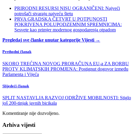
PRIRODNI RESURSI NISU OGRANIČENI: Najveći
potrošači stvaraju najveću štetu
PRVA GRADSKA ČETVRT U POTPUNOSTI
POKRIVENA POLUPODZEMNIM SPREMNICIMA:
Sesvete kao primjer modernog gospodarenja otpadom
Pregledaj sve članke unutar kategorije Vijesti →
Prethodni članak
SKORO TREĆINA NOVOG PRORAČUNA EU-a ZA BORBU
PROTV KLIMATSKIH PROMJENA: Postignut dogovor između
Parlamenta i Vijeća
Slijedeći članak
SPLIT NASTAVLJA RAZVOJ ODRŽIVE MOBILNOSTI: Stiglo
još 200-tinjak javnih bicikala
Komentiranje nije dozvoljeno.
Arhiva vijesti