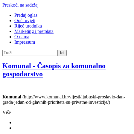
Preskoči na sadržaj
Predaj oglas
Opći uvjeti
Riječ urednika
Marketing i pretplata
O nama
Impressum
Idi
Komunal
-
Časopis za komunalno
gospodarstvo
Komunal
(http://www.komunal.hr/vijesti/ljubuski-proslavio-dan-
grada-jedan-od-glavnih-prioriteta-su-privatne-investicije/)
Više