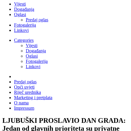
Vijesti
Događanja
Oglasi
Predaj oglas
Fotogalerija
Linkovi
Categories
Vijesti
Događanja
Oglasi
Fotogalerija
Linkovi
Predaj oglas
Opći uvjeti
Riječ urednika
Marketing i pretplata
O nama
Impressum
LJUBUŠKI PROSLAVIO DAN GRADA:
Jedan od glavnih prioriteta su privatne