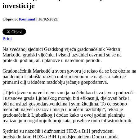
investicije
Objavio:
Komunal
|
16/02/2021
Print
Na svečanoj sjednici Gradskog vijeća gradonačelnik Vedran
Markotić, gradski vijećnici i visoki uzvanici osvrnuli su se na
proteklu godinu, ali i planove u narednom periodu.
Gradonačelnik Markotić u svom govoru je rekao da se bez obzira na
pandemiju Ljubuški razvija dobrim tempom te naglasio kako je
primarni cilj u idućem razdoblju jačanje gospodarstva.
„Tijelo javne uprave kojem sam ja na čelu kao i sva javna poduzeća
i ustanove grada Ljubuškog moraju biti efikasniji, djelovati brže i
biti na usluzi gospodarstvenicima i svim žiteljima. To će osobno
meni biti najveći izazov i misija u idućem razdoblju“, rekao je
gradonačelnik Ljubuškog i dodao kako u ovoj godini planiraju
realizaciju mnogobrojnih projekata, posebice onih infrastrukturnih.
Sjednici su nazočili i dužnosnici HDZ-a BiH predvođeni
predsjednikom HDZ-a BiH i predsjedateljem Doma naroda