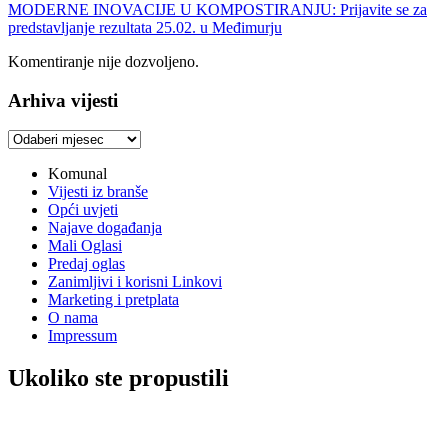
MODERNE INOVACIJE U KOMPOSTIRANJU: Prijavite se za
predstavljanje rezultata 25.02. u Međimurju
Komentiranje nije dozvoljeno.
Arhiva vijesti
Arhiva
vijesti
Komunal
Vijesti iz branše
Opći uvjeti
Najave događanja
Mali Oglasi
Predaj oglas
Zanimljivi i korisni Linkovi
Marketing i pretplata
O nama
Impressum
Ukoliko ste propustili