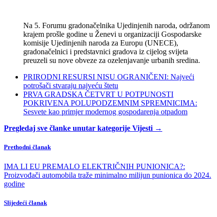
Na 5. Forumu gradonačelnika Ujedinjenih naroda, održanom
krajem prošle godine u Ženevi u organizaciji Gospodarske
komisije Ujedinjenih naroda za Europu (UNECE),
gradonačelnici i predstavnici gradova iz cijelog svijeta
preuzeli su nove obveze za ozelenjavanje urbanih sredina.
PRIRODNI RESURSI NISU OGRANIČENI: Najveći
potrošači stvaraju najveću štetu
PRVA GRADSKA ČETVRT U POTPUNOSTI
POKRIVENA POLUPODZEMNIM SPREMNICIMA:
Sesvete kao primjer modernog gospodarenja otpadom
Pregledaj sve članke unutar kategorije Vijesti →
Prethodni članak
IMA LI EU PREMALO ELEKTRIČNIH PUNIONICA?:
Proizvođači automobila traže minimalno milijun punionica do 2024.
godine
Slijedeći članak