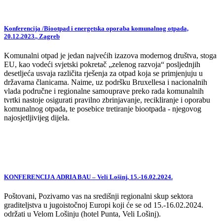
Konferencija /Biootpad i energetska oporaba komunalnog otpada,
20.12.2023., Zagreb
Komunalni otpad je jedan najvećih izazova modernog društva, stoga
EU, kao vodeći svjetski pokretač „zelenog razvoja“ posljednjih
desetljeća usvaja različita rješenja za otpad koja se primjenjuju u
državama članicama. Naime, uz podršku Bruxellesa i nacionalnih
vlada područne i regionalne samouprave preko rada komunalnih
tvrtki nastoje osigurati pravilno zbrinjavanje, recikliranje i oporabu
komunalnog otpada, te posebice tretiranje biootpada - njegovog
najosjetljivijeg dijela.
KONFERENCIJA ADRIA BAU – Veli Lošinj, 15.-16.02.2024.
Poštovani, Pozivamo vas na središnji regionalni skup sektora
graditeljstva u jugoistočnoj Europi koji će se od 15.-16.02.2024.
održati u Velom Lošinju (hotel Punta, Veli Lošinj).