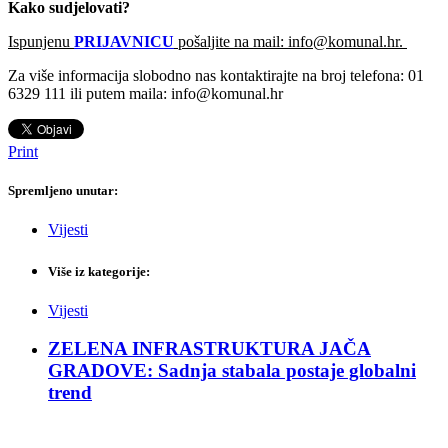
Kako sudjelovati?
Ispunjenu
PRIJAVNICU
pošaljite na mail: info@komunal.hr.
Za više informacija slobodno nas kontaktirajte na broj telefona: 01
6329 111 ili putem maila: info@komunal.hr
Print
Spremljeno unutar:
Vijesti
Više iz kategorije:
Vijesti
ZELENA INFRASTRUKTURA JAČA
GRADOVE: Sadnja stabala postaje globalni
trend