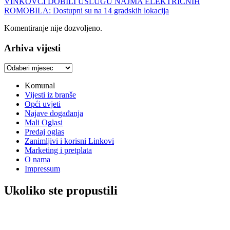
VINKOVCI DOBILI USLUGU NAJMA ELEKTRIČNIH
ROMOBILA: Dostupni su na 14 gradskih lokacija
Komentiranje nije dozvoljeno.
Arhiva vijesti
Arhiva
vijesti
Komunal
Vijesti iz branše
Opći uvjeti
Najave događanja
Mali Oglasi
Predaj oglas
Zanimljivi i korisni Linkovi
Marketing i pretplata
O nama
Impressum
Ukoliko ste propustili