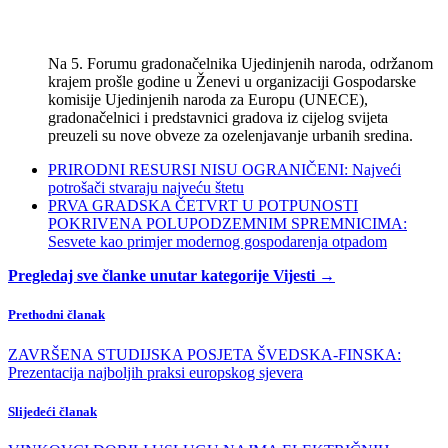
Na 5. Forumu gradonačelnika Ujedinjenih naroda, održanom
krajem prošle godine u Ženevi u organizaciji Gospodarske
komisije Ujedinjenih naroda za Europu (UNECE),
gradonačelnici i predstavnici gradova iz cijelog svijeta
preuzeli su nove obveze za ozelenjavanje urbanih sredina.
PRIRODNI RESURSI NISU OGRANIČENI: Najveći
potrošači stvaraju najveću štetu
PRVA GRADSKA ČETVRT U POTPUNOSTI
POKRIVENA POLUPODZEMNIM SPREMNICIMA:
Sesvete kao primjer modernog gospodarenja otpadom
Pregledaj sve članke unutar kategorije Vijesti →
Prethodni članak
ZAVRŠENA STUDIJSKA POSJETA ŠVEDSKA-FINSKA:
Prezentacija najboljih praksi europskog sjevera
Slijedeći članak