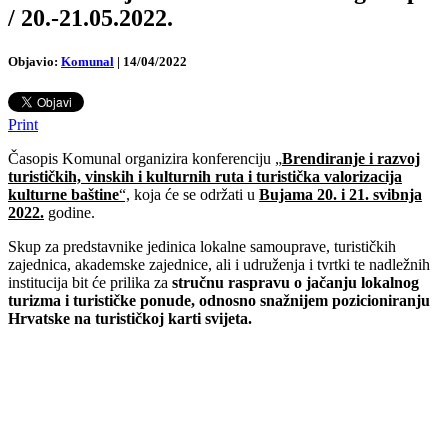
/ 20.-21.05.2022.
Objavio:
Komunal
|
14/04/2022
Print
Časopis Komunal organizira konferenciju
„
Brendiranje i razvoj
turističkih, vinskih i kulturnih ruta i turistička valorizacija
kulturne baštine
“,
koja će se održati u
Bujama
20. i 21. svibnja
2022.
godine.
Skup za predstavnike jedinica lokalne samouprave, turističkih
zajednica, akademske zajednice, ali i udruženja i tvrtki te nadležnih
institucija bit će prilika za
stručnu raspravu o jačanju lokalnog
turizma i turističke ponude, odnosno snažnijem pozicioniranju
Hrvatske na turističkoj karti svijeta.