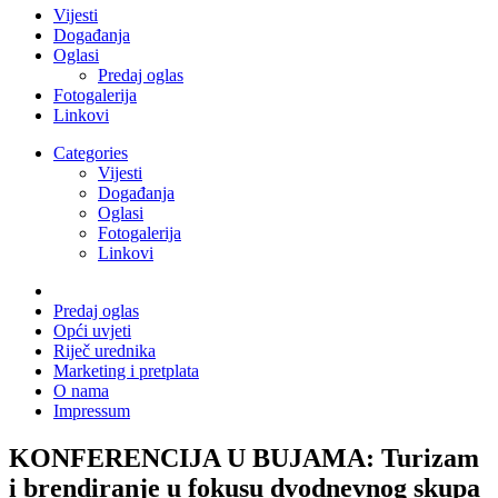
Vijesti
Događanja
Oglasi
Predaj oglas
Fotogalerija
Linkovi
Categories
Vijesti
Događanja
Oglasi
Fotogalerija
Linkovi
Predaj oglas
Opći uvjeti
Riječ urednika
Marketing i pretplata
O nama
Impressum
KONFERENCIJA U BUJAMA: Turizam
i brendiranje u fokusu dvodnevnog skupa