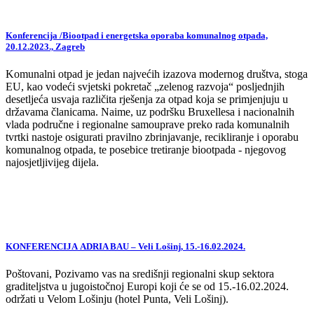
Konferencija /Biootpad i energetska oporaba komunalnog otpada,
20.12.2023., Zagreb
Komunalni otpad je jedan najvećih izazova modernog društva, stoga
EU, kao vodeći svjetski pokretač „zelenog razvoja“ posljednjih
desetljeća usvaja različita rješenja za otpad koja se primjenjuju u
državama članicama. Naime, uz podršku Bruxellesa i nacionalnih
vlada područne i regionalne samouprave preko rada komunalnih
tvrtki nastoje osigurati pravilno zbrinjavanje, recikliranje i oporabu
komunalnog otpada, te posebice tretiranje biootpada - njegovog
najosjetljivijeg dijela.
KONFERENCIJA ADRIA BAU – Veli Lošinj, 15.-16.02.2024.
Poštovani, Pozivamo vas na središnji regionalni skup sektora
graditeljstva u jugoistočnoj Europi koji će se od 15.-16.02.2024.
održati u Velom Lošinju (hotel Punta, Veli Lošinj).