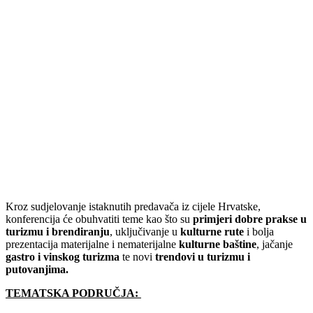
Kroz sudjelovanje istaknutih predavača iz cijele Hrvatske,
konferencija će obuhvatiti teme kao što su
primjeri dobre prakse u
turizmu i brendiranju
, uključivanje u
kulturne rute
i bolja
prezentacija materijalne i nematerijalne
kulturne baštine
, jačanje
gastro i vinskog turizma
te novi
trendovi u turizmu i
putovanjima.
TEMATSKA PODRUČJA: