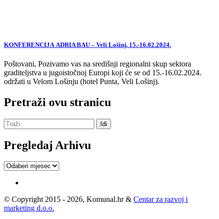
KONFERENCIJA ADRIA BAU – Veli Lošinj, 15.-16.02.2024.
Poštovani, Pozivamo vas na središnji regionalni skup sektora
graditeljstva u jugoistočnoj Europi koji će se od 15.-16.02.2024.
održati u Velom Lošinju (hotel Punta, Veli Lošinj).
Pretraži ovu stranicu
Pregledaj Arhivu
Pregledaj
Arhivu
© Copyright 2015 - 2026, Komunal.hr &
Centar za razvoj i
marketing d.o.o.