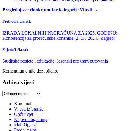
Pregledaj sve članke unutar kategorije Vijesti →
Prethodni članak
IZRADA LOKALNIH PRORAČUNA ZA 2025. GODINU:
Konferencija za proračunske korisnike (27.08.2024., Zagreb)
Slijedeći članak
Studijske posjete i edukacije: Jesenski program putovanja
Komentiranje nije dozvoljeno.
Arhiva vijesti
Arhiva
vijesti
Komunal
Vijesti iz branše
Opći uvjeti
Najave događanja
Mali Oglasi
Predaj oglas