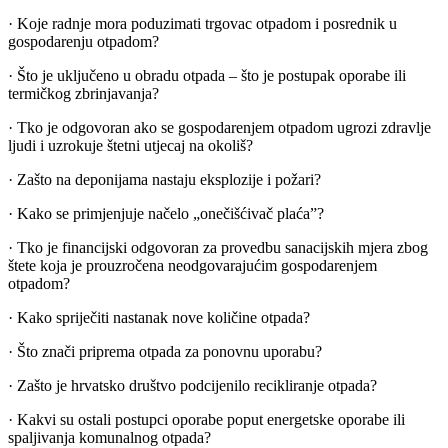
· Koje radnje mora poduzimati trgovac otpadom i posrednik u
gospodarenju otpadom?
· Što je uključeno u obradu otpada – što je postupak oporabe ili
termičkog zbrinjavanja?
· Tko je odgovoran ako se gospodarenjem otpadom ugrozi zdravlje
ljudi i uzrokuje štetni utjecaj na okoliš?
· Zašto na deponijama nastaju eksplozije i požari?
· Kako se primjenjuje načelo „onečišćivač plaća”?
· Tko je financijski odgovoran za provedbu sanacijskih mjera zbog
štete koja je prouzročena neodgovarajućim gospodarenjem
otpadom?
· Kako spriječiti nastanak nove količine otpada?
· Što znači priprema otpada za ponovnu uporabu?
· Zašto je hrvatsko društvo podcijenilo recikliranje otpada?
· Kakvi su ostali postupci oporabe poput energetske oporabe ili
spaljivanja komunalnog otpada?