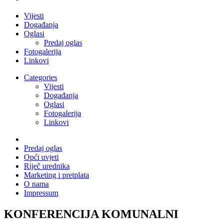
Vijesti
Događanja
Oglasi
Predaj oglas
Fotogalerija
Linkovi
Categories
Vijesti
Događanja
Oglasi
Fotogalerija
Linkovi
Predaj oglas
Opći uvjeti
Riječ urednika
Marketing i pretplata
O nama
Impressum
KONFERENCIJA KOMUNALNI