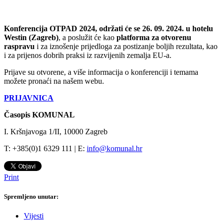
Konferencija OTPAD
2024
, održati će se
26. 09.
2024
.
u
hotelu
Westin (Zagreb)
, a poslužit će kao
platforma za otvorenu
raspravu
i za iznošenje prijedloga za postizanje boljih rezultata, kao
i za prijenos dobrih praksi iz razvijenih zemalja EU-a.
Prijave su otvorene, a više informacija o konferenciji i temama
možete pronaći na našem webu.
PRIJAVNICA
Časopis KOMUNAL
I. Kršnjavoga 1/II, 10000 Zagreb
T: +385(0)1 6329 111 | E:
info@komunal.hr
Print
Spremljeno unutar:
Vijesti