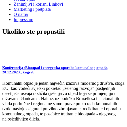
Zanimljivi i korisni Linkovi
Marketing i pretplata
O nama
Impressum
Ukoliko ste propustili
Konferencija /Biootpad i energetska oporaba komunalnog otpada,
20.12.2023., Zagreb
Komunalni otpad je jedan najvećih izazova modernog društva, stoga
EU, kao vodeći svjetski pokretač „zelenog razvoja“ posljednjih
desetljeća usvaja različita rješenja za otpad koja se primjenjuju u
državama članicama. Naime, uz podršku Bruxellesa i nacionalnih
vlada područne i regionalne samouprave preko rada komunalnih
tvrtki nastoje osigurati pravilno zbrinjavanje, recikliranje i oporabu
komunalnog otpada, te posebice tretiranje biootpada - njegovog
najosjetljivijeg dijela.