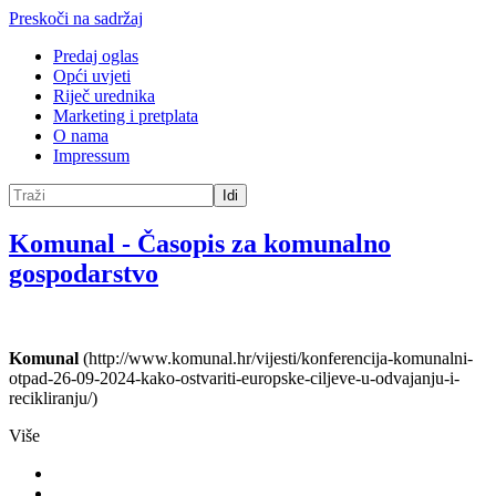
Preskoči na sadržaj
Predaj oglas
Opći uvjeti
Riječ urednika
Marketing i pretplata
O nama
Impressum
Idi
Komunal
-
Časopis za komunalno
gospodarstvo
Komunal
(http://www.komunal.hr/vijesti/konferencija-komunalni-
otpad-26-09-2024-kako-ostvariti-europske-ciljeve-u-odvajanju-i-
recikliranju/)
Više