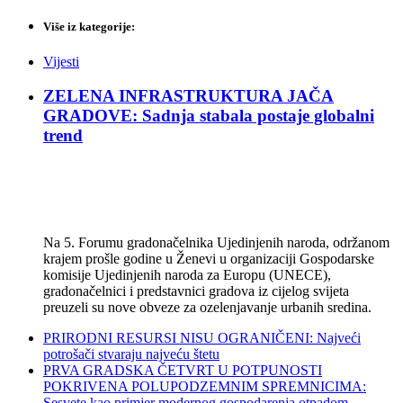
Više iz kategorije:
Vijesti
ZELENA INFRASTRUKTURA JAČA
GRADOVE: Sadnja stabala postaje globalni
trend
Na 5. Forumu gradonačelnika Ujedinjenih naroda, održanom
krajem prošle godine u Ženevi u organizaciji Gospodarske
komisije Ujedinjenih naroda za Europu (UNECE),
gradonačelnici i predstavnici gradova iz cijelog svijeta
preuzeli su nove obveze za ozelenjavanje urbanih sredina.
PRIRODNI RESURSI NISU OGRANIČENI: Najveći
potrošači stvaraju najveću štetu
PRVA GRADSKA ČETVRT U POTPUNOSTI
POKRIVENA POLUPODZEMNIM SPREMNICIMA:
Sesvete kao primjer modernog gospodarenja otpadom