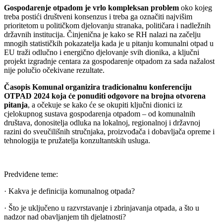
Gospodarenje otpadom je vrlo kompleksan problem
oko kojeg
treba postići društveni konsenzus i treba ga označiti najvišim
prioritetom u političkom djelovanju stranaka, političara i nadležnih
državnih institucija. Činjenična je kako se RH nalazi na začelju
mnogih statističkih pokazatelja kada je u pitanju komunalni otpad u
EU traži odlučno i energično djelovanje svih dionika, a ključni
projekt izgradnje centara za gospodarenje otpadom za sada nažalost
nije polučio očekivane rezultate.
Časopis Komunal organizira tradicionalnu konferenciju
OTPAD
2024
koja će ponuditi odgovore na brojna otvorena
pitanja
, a očekuje se kako će se okupiti ključni dionici iz
cjelokupnog sustava gospodarenja otpadom – od komunalnih
društava, donositelja odluka na lokalnoj, regionalnoj i državnoj
razini do sveučilišnih stručnjaka, proizvođača i dobavljača opreme i
tehnologija te pružatelja konzultantskih usluga.
Predviđene teme:
· Kakva je definicija komunalnog otpada?
· Što je uključeno u razvrstavanje i zbrinjavanja otpada, a što u
nadzor nad obavljanjem tih djelatnosti?