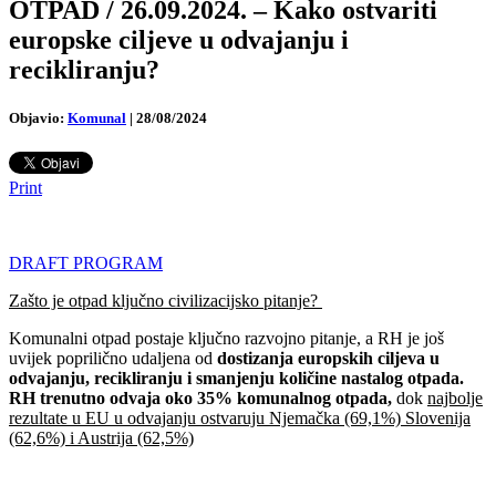
OTPAD / 26.09.2024. – Kako ostvariti
europske ciljeve u odvajanju i
recikliranju?
Objavio:
Komunal
|
28/08/2024
Print
DRAFT PROGRAM
Zašto je otpad ključno civilizacijsko pitanje?
Komunalni otpad postaje ključno razvojno pitanje, a RH je još
uvijek poprilično udaljena od
dostizanja europskih ciljeva u
odvajanju, recikliranju i smanjenju količine nastalog otpada.
RH trenutno odvaja oko 35% komunalnog otpada,
dok
najbolje
rezultate u EU u odvajanju ostvaruju Njemačka (69,1%) Slovenija
(62,6%) i Austrija (62,5%)