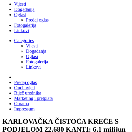
Vijesti
Događanja
Oglasi
Predaj oglas
Fotogalerija
Linkovi
Categories
Vijesti
Događanja
Oglasi
Fotogalerija
Linkovi
Predaj oglas
Opći uvjeti
Riječ urednika
Marketing i pretplata
O nama
Impressum
KARLOVAČKA ČISTOĆA KREĆE S
PODJELOM 22.680 KANTI: 6,1 milijun