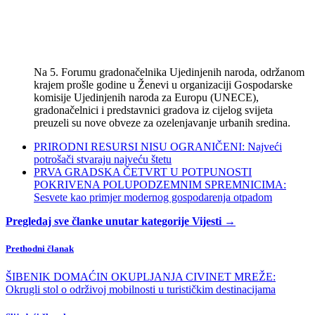
Na 5. Forumu gradonačelnika Ujedinjenih naroda, održanom
krajem prošle godine u Ženevi u organizaciji Gospodarske
komisije Ujedinjenih naroda za Europu (UNECE),
gradonačelnici i predstavnici gradova iz cijelog svijeta
preuzeli su nove obveze za ozelenjavanje urbanih sredina.
PRIRODNI RESURSI NISU OGRANIČENI: Najveći
potrošači stvaraju najveću štetu
PRVA GRADSKA ČETVRT U POTPUNOSTI
POKRIVENA POLUPODZEMNIM SPREMNICIMA:
Sesvete kao primjer modernog gospodarenja otpadom
Pregledaj sve članke unutar kategorije Vijesti →
Prethodni članak
ŠIBENIK DOMAĆIN OKUPLJANJA CIVINET MREŽE:
Okrugli stol o održivoj mobilnosti u turističkim destinacijama