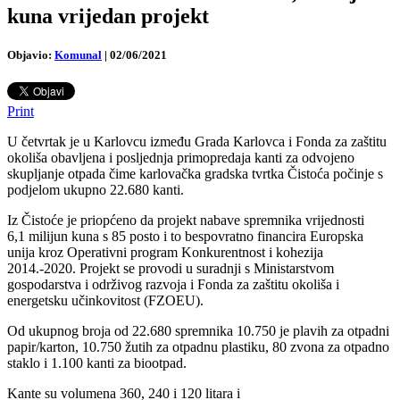
kuna vrijedan projekt
Objavio:
Komunal
|
02/06/2021
Print
U četvrtak je u Karlovcu između Grada Karlovca i Fonda za zaštitu
okoliša obavljena i posljednja primopredaja kanti za odvojeno
skupljanje otpada čime karlovačka gradska tvrtka Čistoća počinje s
podjelom ukupno 22.680 kanti.
Iz Čistoće je priopćeno da projekt nabave spremnika vrijednosti
6,1 milijun kuna s 85 posto i to bespovratno financira Europska
unija kroz Operativni program Konkurentnost i kohezija
2014.-2020. Projekt se provodi u suradnji s Ministarstvom
gospodarstva i održivog razvoja i Fonda za zaštitu okoliša i
energetsku učinkovitost (FZOEU).
Od ukupnog broja od 22.680 spremnika 10.750 je plavih za otpadni
papir/karton, 10.750 žutih za otpadnu plastiku, 80 zvona za otpadno
staklo i 1.100 kanti za biootpad.
Kante su volumena 360, 240 i 120 litara i