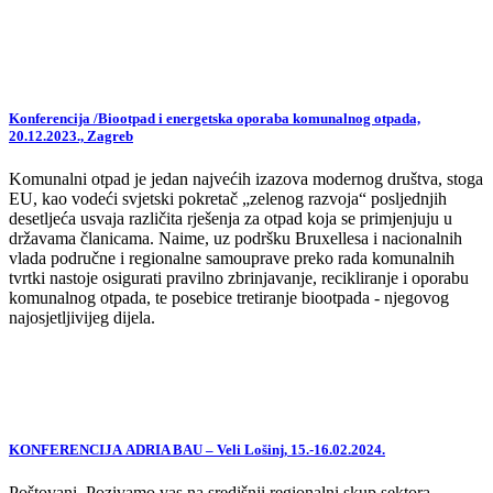
Konferencija /Biootpad i energetska oporaba komunalnog otpada,
20.12.2023., Zagreb
Komunalni otpad je jedan najvećih izazova modernog društva, stoga
EU, kao vodeći svjetski pokretač „zelenog razvoja“ posljednjih
desetljeća usvaja različita rješenja za otpad koja se primjenjuju u
državama članicama. Naime, uz podršku Bruxellesa i nacionalnih
vlada područne i regionalne samouprave preko rada komunalnih
tvrtki nastoje osigurati pravilno zbrinjavanje, recikliranje i oporabu
komunalnog otpada, te posebice tretiranje biootpada - njegovog
najosjetljivijeg dijela.
KONFERENCIJA ADRIA BAU – Veli Lošinj, 15.-16.02.2024.
Poštovani, Pozivamo vas na središnji regionalni skup sektora