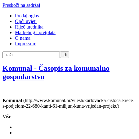
Preskoči na sadržaj
Predaj oglas
Opći uvjeti
Riječ urednika
Marketing i pretplata
O nama
Impressum
Idi
Komunal
-
Časopis za komunalno
gospodarstvo
Komunal
(http://www.komunal.hr/vijesti/karlovacka-cistoca-krece-
s-podjelom-22-680-kanti-61-milijun-kuna-vrijedan-projekt/)
Više