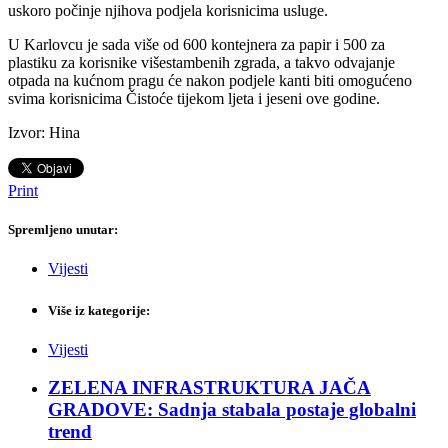
uskoro počinje njihova podjela korisnicima usluge.
U Karlovcu je sada više od 600 kontejnera za papir i 500 za
plastiku za korisnike višestambenih zgrada, a takvo odvajanje
otpada na kućnom pragu će nakon podjele kanti biti omogućeno
svima korisnicima Čistoće tijekom ljeta i jeseni ove godine.
Izvor: Hina
Print
Spremljeno unutar:
Vijesti
Više iz kategorije:
Vijesti
ZELENA INFRASTRUKTURA JAČA
GRADOVE: Sadnja stabala postaje globalni
trend