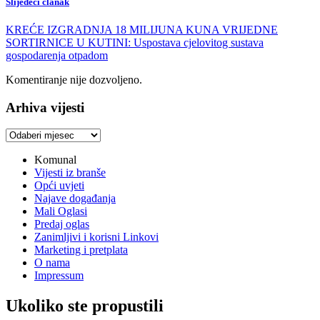
Slijedeći članak
KREĆE IZGRADNJA 18 MILIJUNA KUNA VRIJEDNE
SORTIRNICE U KUTINI: Uspostava cjelovitog sustava
gospodarenja otpadom
Komentiranje nije dozvoljeno.
Arhiva vijesti
Arhiva
vijesti
Komunal
Vijesti iz branše
Opći uvjeti
Najave događanja
Mali Oglasi
Predaj oglas
Zanimljivi i korisni Linkovi
Marketing i pretplata
O nama
Impressum
Ukoliko ste propustili