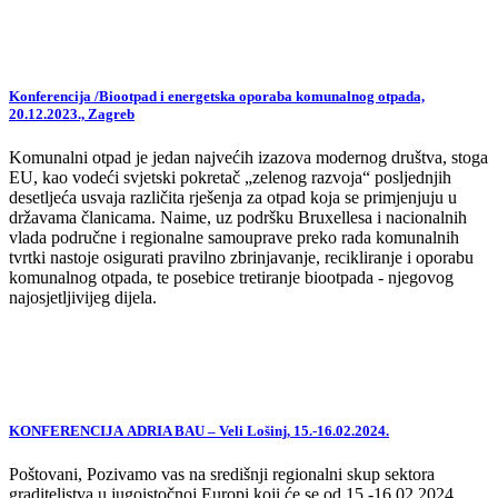
Konferencija /Biootpad i energetska oporaba komunalnog otpada,
20.12.2023., Zagreb
Komunalni otpad je jedan najvećih izazova modernog društva, stoga
EU, kao vodeći svjetski pokretač „zelenog razvoja“ posljednjih
desetljeća usvaja različita rješenja za otpad koja se primjenjuju u
državama članicama. Naime, uz podršku Bruxellesa i nacionalnih
vlada područne i regionalne samouprave preko rada komunalnih
tvrtki nastoje osigurati pravilno zbrinjavanje, recikliranje i oporabu
komunalnog otpada, te posebice tretiranje biootpada - njegovog
najosjetljivijeg dijela.
KONFERENCIJA ADRIA BAU – Veli Lošinj, 15.-16.02.2024.
Poštovani, Pozivamo vas na središnji regionalni skup sektora
graditeljstva u jugoistočnoj Europi koji će se od 15.-16.02.2024.