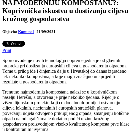
NAJMODERNIJU KOMPOSTANU?:
Koprivnička iskustva u dostizanju ciljeva
kružnog gospodarstva
Objavio:
Komunal
|
21/09/2021
Print
Sporo uvođenje novih tehnologija i opreme jedna je od glavnih
prepreka pri dostizanju europskih ciljeva u gospodarenju otpadom.
Tome u prilog ide i činjenica da je u Hrvatskoj do danas izgrađeno
tek nekoliko kompostana, a koje mogu značajno unaprijediti
rezultate u gospodarenju otpadom.
Trenutno najmodernija kompostana nalazi se u koprivničkom
naselju Herešin, a otvorena je prije nekoliko tjedana. Riječ je o
višemilijunskom projektu koji će dodatno doprinijeti ostvarenju
ciljeva lokalnih, nacionalnih i europskih strateških planova,
povećanju udjela odvojeno prikupljenog otpada, smanjenju količine
otpada na odlagalištima te dodatno podići razinu kružnog
gospodarstva proizvodnjom visoko kvalitetnog komposta prve klase
u kontroliranim uvjetima.