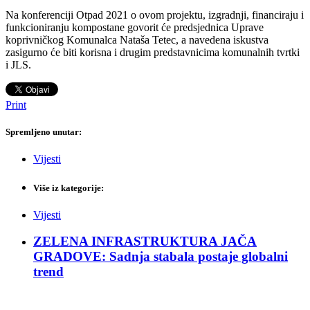
Na konferenciji Otpad 2021 o ovom projektu, izgradnji, financiraju i
funkcioniranju kompostane govorit će predsjednica Uprave
koprivničkog Komunalca Nataša Tetec, a navedena iskustva
zasigurno će biti korisna i drugim predstavnicima komunalnih tvrtki
i JLS.
Print
Spremljeno unutar:
Vijesti
Više iz kategorije:
Vijesti
ZELENA INFRASTRUKTURA JAČA
GRADOVE: Sadnja stabala postaje globalni
trend