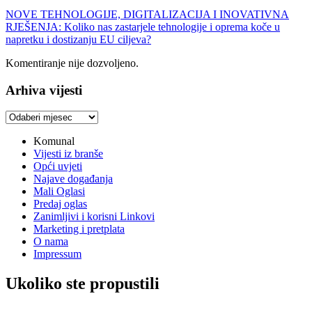
NOVE TEHNOLOGIJE, DIGITALIZACIJA I INOVATIVNA
RJEŠENJA: Koliko nas zastarjele tehnologije i oprema koče u
napretku i dostizanju EU ciljeva?
Komentiranje nije dozvoljeno.
Arhiva vijesti
Arhiva
vijesti
Komunal
Vijesti iz branše
Opći uvjeti
Najave događanja
Mali Oglasi
Predaj oglas
Zanimljivi i korisni Linkovi
Marketing i pretplata
O nama
Impressum
Ukoliko ste propustili