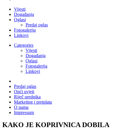
Vijesti
Događanja
Oglasi
Predaj oglas
Fotogalerija
Linkovi
Categories
Vijesti
Događanja
Oglasi
Fotogalerija
Linkovi
Predaj oglas
Opći uvjeti
Riječ urednika
Marketing i pretplata
O nama
Impressum
KAKO JE KOPRIVNICA DOBILA