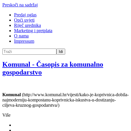
Preskoči na sadržaj
Predaj oglas
Opći uvjeti
Riječ urednika
Marketing i pretplata
O nama
Impressum
Idi
Komunal
-
Časopis za komunalno
gospodarstvo
Komunal
(http://www.komunal.hr/vijesti/kako-je-koprivnica-dobila-
najmoderniju-kompostanu-koprivnicka-iskustva-u-dostizanju-
ciljeva-kruznog-gospodarstva/)
Više