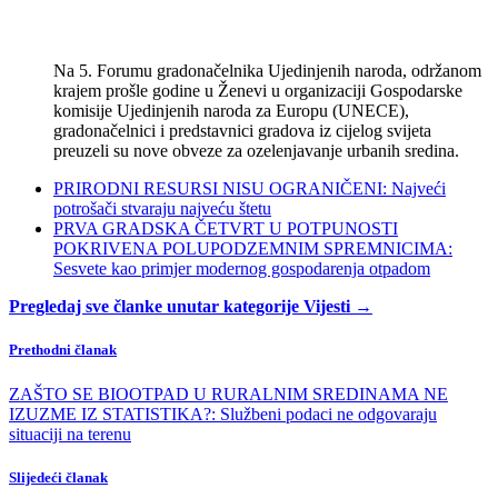
Na 5. Forumu gradonačelnika Ujedinjenih naroda, održanom
krajem prošle godine u Ženevi u organizaciji Gospodarske
komisije Ujedinjenih naroda za Europu (UNECE),
gradonačelnici i predstavnici gradova iz cijelog svijeta
preuzeli su nove obveze za ozelenjavanje urbanih sredina.
PRIRODNI RESURSI NISU OGRANIČENI: Najveći
potrošači stvaraju najveću štetu
PRVA GRADSKA ČETVRT U POTPUNOSTI
POKRIVENA POLUPODZEMNIM SPREMNICIMA:
Sesvete kao primjer modernog gospodarenja otpadom
Pregledaj sve članke unutar kategorije Vijesti →
Prethodni članak
ZAŠTO SE BIOOTPAD U RURALNIM SREDINAMA NE
IZUZME IZ STATISTIKA?: Službeni podaci ne odgovaraju
situaciji na terenu
Slijedeći članak