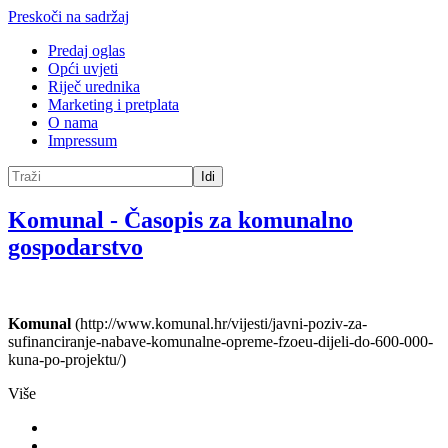
Preskoči na sadržaj
Predaj oglas
Opći uvjeti
Riječ urednika
Marketing i pretplata
O nama
Impressum
Idi
Komunal
-
Časopis za komunalno
gospodarstvo
Komunal
(http://www.komunal.hr/vijesti/javni-poziv-za-
sufinanciranje-nabave-komunalne-opreme-fzoeu-dijeli-do-600-000-
kuna-po-projektu/)
Više