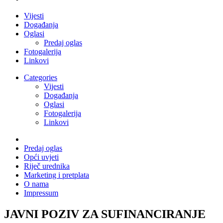
Vijesti
Događanja
Oglasi
Predaj oglas
Fotogalerija
Linkovi
Categories
Vijesti
Događanja
Oglasi
Fotogalerija
Linkovi
Predaj oglas
Opći uvjeti
Riječ urednika
Marketing i pretplata
O nama
Impressum
JAVNI POZIV ZA SUFINANCIRANJE