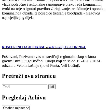
vlada područne i regionalne samouprave preko rada komunalnih
tvrtki nastoje osigurati pravilno zbrinjavanje, recikliranje i oporabu
komunalnog otpada, te posebice tretiranje biootpada - njegovog
najosjetljivijeg dijela.
KONFERENCIJA ADRIA BAU – Veli Lošinj, 15.-16.02.2024.
Poštovani, Pozivamo vas na središnji regionalni skup sektora
graditeljstva u jugoistočnoj Europi koji će se od 15.-16.02.2024.
održati u Velom Lošinju (hotel Punta, Veli Lošinj).
Pretraži ovu stranicu
Pregledaj Arhivu
Pregledaj