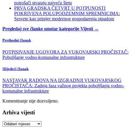
potrošači stvaraju najveću štetu
PRVA GRADSKA ČETVRT U POTPUNOSTI
POKRIVENA POLUPODZEMNIM SPREMNICIMA:
Sesvete kao primjer modernog gospodarenja otpadom
Pregledaj sve članke unutar kategorije Vijesti →
Prethodni članak
POTPISIVANJE UGOVORA ZA VUKOVARSKI PROČISTAČ:
Poboljšanje vodno-komunalne infrastrukture
Slijedeći članak
NASTAVAK RADOVA NA IZGRADNJI VUKOVARSKOG
PROČISTAČA: Zadnja faza važnog projekta poboljšanja vodno-
komunalne infrastrukture
Komentiranje nije dozvoljeno.
Arhiva vijesti
Arhiva
vijesti