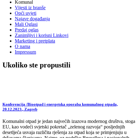
Komunal
Vijesti iz branše
Opći uvjeti
Najave događanja
Mali Oglasi
Predaj oglas
Zanimljivi i korisni Linkovi
Marketing i pretplata
O nama
Impressum
Ukoliko ste propustili
Konferencija /Biootpad i energetska oporaba komunalnog otpada,
20.12.2023., Zagreb
Komunalni otpad je jedan najvećih izazova modernog društva, stoga
EU, kao vodeći svjetski pokretač „zelenog razvoja“ posljednjih
desetljeća usvaja različita rješenja za otpad koja se primjenjuju u
državama članicama. Naime, uz podršku Bruxellesa i nacionalnih