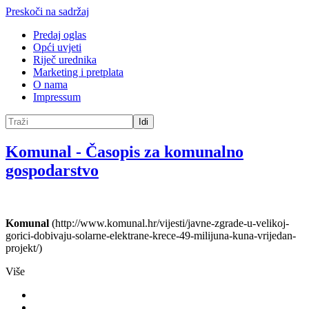
Preskoči na sadržaj
Predaj oglas
Opći uvjeti
Riječ urednika
Marketing i pretplata
O nama
Impressum
Idi
Komunal
-
Časopis za komunalno
gospodarstvo
Komunal
(http://www.komunal.hr/vijesti/javne-zgrade-u-velikoj-
gorici-dobivaju-solarne-elektrane-krece-49-milijuna-kuna-vrijedan-
projekt/)
Više