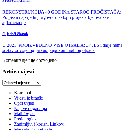
Prethodni članak
REKONSTRUKCIJA 40 GODINA STAROG PROČISTAČA:
Potpisan najvrjedniji ugovor u sklopu projekta bjelovarske
aglomeracije
Slijedeći članak
U 2021. PROIZVEDENO VIŠE OTPADA: 37 JLS i dalje nema
sustav odvojenog prikupljanja komunalnog otpada
Komentiranje nije dozvoljeno.
Arhiva vijesti
Arhiva
vijesti
Komunal
Vijesti iz branše
Opći uvjeti
Najave događanja
Mali Oglasi
Predaj oglas
Zanimljivi i korisni Linkovi
Marketing i pretplata