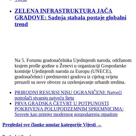
ZELENA INFRASTRUKTURA JAČA
GRADOVE: Sadnja stabala postaje globalni
trend
Na 5. Forumu gradonačelnika Ujedinjenih naroda, održanom
krajem prošle godine u Ženevi u organizaciji Gospodarske
komisije Ujedinjenih naroda za Europu (UNECE),
gradonačelnici i predstavnici gradova iz cijelog svijeta
preuzeli su nove obveze za ozelenjavanje urbanih sredina.
PRIRODNI RESURSI NISU OGRANIČENI: Najveći
potrošači stvaraju najveću štetu
PRVA GRADSKA ČETVRT U POTPUNOSTI
POKRIVENA POLUPODZEMNIM SPREMNICIMA:
Sesvete kao primjer modernog gospodarenja otpadom
Pregledaj sve članke unutar kategorije Vijesti →