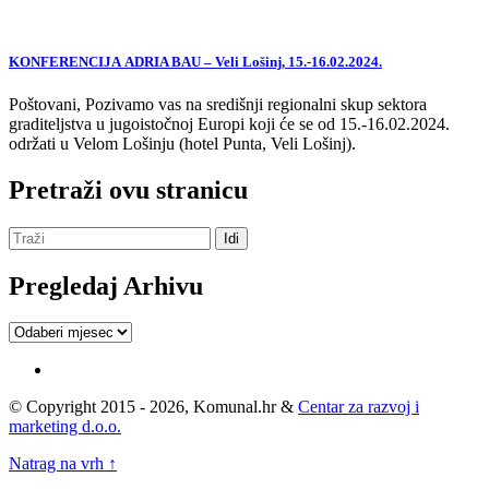
KONFERENCIJA ADRIA BAU – Veli Lošinj, 15.-16.02.2024.
Poštovani, Pozivamo vas na središnji regionalni skup sektora
graditeljstva u jugoistočnoj Europi koji će se od 15.-16.02.2024.
održati u Velom Lošinju (hotel Punta, Veli Lošinj).
Pretraži ovu stranicu
Pregledaj Arhivu
Pregledaj
Arhivu
© Copyright 2015 - 2026, Komunal.hr &
Centar za razvoj i
marketing d.o.o.
Natrag na vrh ↑