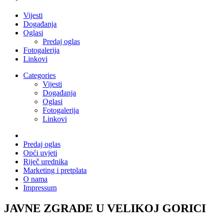
Vijesti
Događanja
Oglasi
Predaj oglas
Fotogalerija
Linkovi
Categories
Vijesti
Događanja
Oglasi
Fotogalerija
Linkovi
Predaj oglas
Opći uvjeti
Riječ urednika
Marketing i pretplata
O nama
Impressum
JAVNE ZGRADE U VELIKOJ GORICI