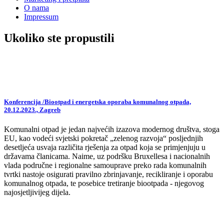
O nama
Impressum
Ukoliko ste propustili
Konferencija /Biootpad i energetska oporaba komunalnog otpada,
20.12.2023., Zagreb
Komunalni otpad je jedan najvećih izazova modernog društva, stoga
EU, kao vodeći svjetski pokretač „zelenog razvoja“ posljednjih
desetljeća usvaja različita rješenja za otpad koja se primjenjuju u
državama članicama. Naime, uz podršku Bruxellesa i nacionalnih
vlada područne i regionalne samouprave preko rada komunalnih
tvrtki nastoje osigurati pravilno zbrinjavanje, recikliranje i oporabu
komunalnog otpada, te posebice tretiranje biootpada - njegovog
najosjetljivijeg dijela.