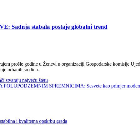
nja stabala postaje globalni trend
jem prošle godine u Ženevi u organizaciji Gospodarske komisije Ujed
nje urbanih sredina.
tvaraju najveću štetu
UPODZEMNIM SPREMNICIMA: Sesvete kao primjer modernog 
a i kvalitetna opskrbu grada