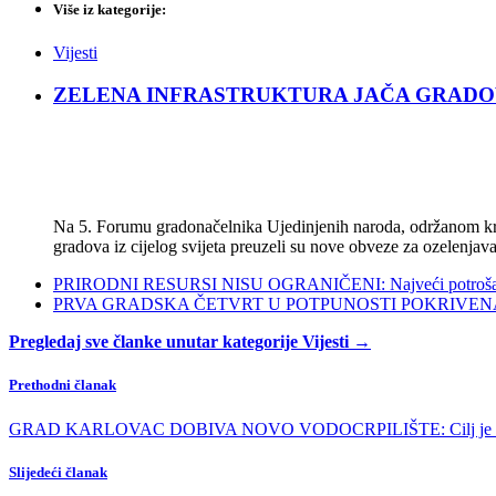
Više iz kategorije:
Vijesti
ZELENA INFRASTRUKTURA JAČA GRADOVE: Sad
Na 5. Forumu gradonačelnika Ujedinjenih naroda, održanom kra
gradova iz cijelog svijeta preuzeli su nove obveze za ozelenjava
PRIRODNI RESURSI NISU OGRANIČENI: Najveći potrošači s
PRVA GRADSKA ČETVRT U POTPUNOSTI POKRIVENA POL
Pregledaj sve članke unutar kategorije Vijesti →
Prethodni članak
GRAD KARLOVAC DOBIVA NOVO VODOCRPILIŠTE: Cilj je stabiln
Slijedeći članak