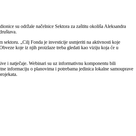
ionice su održale načelnice Sektora za zaštitu okoliša Aleksandra
društava.
sektoru. „Cilj Fonda je investicije usmjeriti na aktivnosti koje
Obveze koje iz njih proizlaze treba gledati kao viziju koja će u
zive i natječaje. Webinari su uz informativnu komponentu bili
dodatne informaciju o planovima i potrebama jedinica lokalne samouprave
projekata.