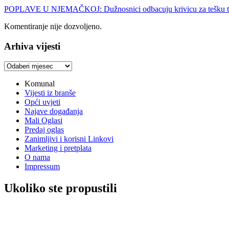
POPLAVE U NJEMAČKOJ: Dužnosnici odbacuju krivicu za tešku tr
Komentiranje nije dozvoljeno.
Arhiva vijesti
Arhiva
vijesti
Komunal
Vijesti iz branše
Opći uvjeti
Najave događanja
Mali Oglasi
Predaj oglas
Zanimljivi i korisni Linkovi
Marketing i pretplata
O nama
Impressum
Ukoliko ste propustili