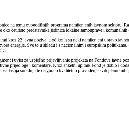
adionice na temu ovogodišnjih programa namijenjenih javnom sektoru. Rad
 je oko četiristo predstavnika jedinica lokalne samouprave i komunalnih 
ati kroz 22 javna poziva, a od kojih su neki namijenjeni upravo javnom 
zvora energije. Sve to u skladu i s nacionalnim i europskim politikama. 
čić.
egment i uvjet za uspješno prijavljivanje projekata na Fondove javne po
truktivne prijedloge i komentare. Kroz anketni upitnik Fond je dobio i 
dosadašnja suradnju te osiguralo kvalitetno provođenje svih planiranih 