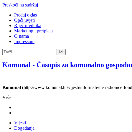
Preskoči na sadržaj
Predaj oglas
Opći uvjeti
Riječ urednika
Marketing i pretplata
O nama
Impressum
Idi
Komunal
-
Časopis za komunalno gospoda
Komunal
(http://www.komunal.hr/vijesti/informativne-radionice-fon
Više
Vijesti
Događanja