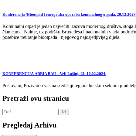
Konferencija /Biootpad i energetska oporaba komunalnog otpada, 20.12.2023
Komunalni otpad je jedan najvećih izazova modernog društva, stoga EU,
članicama. Naime, uz podršku Bruxellesa i nacionalnih vlada područne
posebice tretiranje biootpada - njegovog najosjetljivijeg dijela.
KONFERENCIJA ADRIA BAU – Veli Lošinj, 15.-16.02.2024.
Poštovani, Pozivamo vas na središnji regionalni skup sektora graditelj
Pretraži ovu stranicu
Pregledaj Arhivu