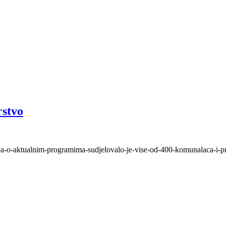
rstvo
da-o-aktualnim-programima-sudjelovalo-je-vise-od-400-komunalaca-i-pre