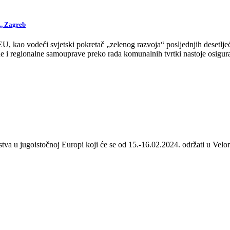
., Zagreb
 kao vodeći svjetski pokretač „zelenog razvoja“ posljednjih desetljeća
 i regionalne samouprave preko rada komunalnih tvrtki nastoje osigurat
stva u jugoistočnoj Europi koji će se od 15.-16.02.2024. održati u Velom