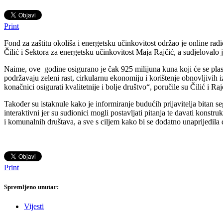
Print
Fond za zaštitu okoliša i energetsku učinkovitost održao je online r
Čilić i Sektora za energetsku učinkovitost Maja Rajčić, a sudjelovalo
Naime, ove godine osigurano je čak 925 milijuna kuna koji će se plasir
podržavaju zeleni rast, cirkularnu ekonomiju i korištenje obnovljivih i
konačnici osigurati kvalitetnije i bolje društvo“, poručile su Čilić i Raj
Također su istaknule kako je informiranje budućih prijavitelja bitan s
interaktivni jer su sudionici mogli postavljati pitanja te davati kons
i komunalnih društava, a sve s ciljem kako bi se dodatno unaprijedila 
Print
Spremljeno unutar:
Vijesti