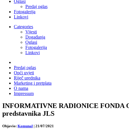
Oglasi
Predaj oglas
Fotogalerija
Linkovi
Categories
Vijesti
Događanja
Oglasi
Fotogalerija
Linkovi
Predaj oglas
Opći uvjeti
Riječ urednika
Marketing i pretplata
O nama
Impressum
INFORMATIVNE RADIONICE FONDA O AK
predstavnika JLS
Objavio:
Komunal
|
21/07/2021