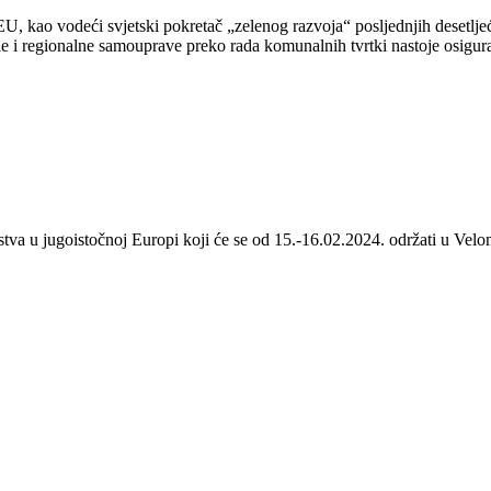
 kao vodeći svjetski pokretač „zelenog razvoja“ posljednjih desetljeća
 i regionalne samouprave preko rada komunalnih tvrtki nastoje osigurat
stva u jugoistočnoj Europi koji će se od 15.-16.02.2024. održati u Velom