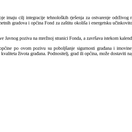
 imaju cilj integracije tehnoloških rješenja za ostvarenje održivog ra
metnih gradova i općina Fond za zaštitu okoliša i energetsku učinkov
e Javnog poziva na mrežnoj stranici Fonda, a završava istekom kalenda
 općine po ovom pozivu su poboljšanje sigurnosti građana i imovine, 
valiteta života građana. Podnositelj, grad ili općina, može dostaviti na