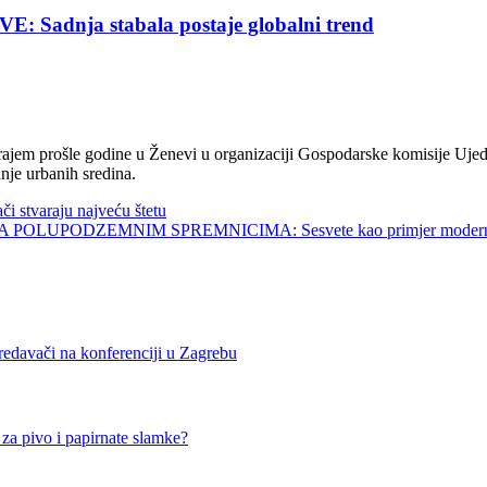
nja stabala postaje globalni trend
jem prošle godine u Ženevi u organizaciji Gospodarske komisije Ujed
nje urbanih sredina.
tvaraju najveću štetu
UPODZEMNIM SPREMNICIMA: Sesvete kao primjer modernog 
vači na konferenciji u Zagrebu
pivo i papirnate slamke?