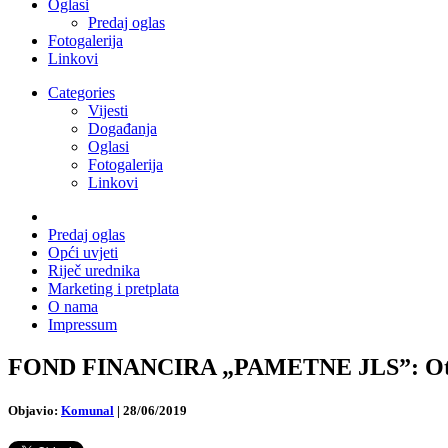
Oglasi
Predaj oglas
Fotogalerija
Linkovi
Categories
Vijesti
Događanja
Oglasi
Fotogalerija
Linkovi
Predaj oglas
Opći uvjeti
Riječ urednika
Marketing i pretplata
O nama
Impressum
FOND FINANCIRA „PAMETNE JLS”: Otvo
Objavio:
Komunal
|
28/06/2019