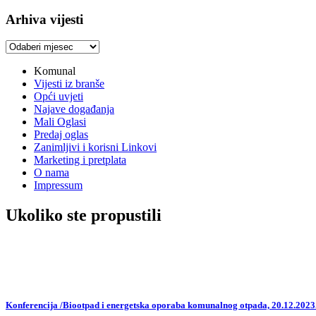
Arhiva vijesti
Arhiva
vijesti
Komunal
Vijesti iz branše
Opći uvjeti
Najave događanja
Mali Oglasi
Predaj oglas
Zanimljivi i korisni Linkovi
Marketing i pretplata
O nama
Impressum
Ukoliko ste propustili
Konferencija /Biootpad i energetska oporaba komunalnog otpada, 20.12.2023