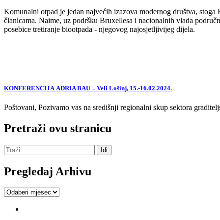
Komunalni otpad je jedan najvećih izazova modernog društva, stoga EU,
članicama. Naime, uz podršku Bruxellesa i nacionalnih vlada područne
posebice tretiranje biootpada - njegovog najosjetljivijeg dijela.
KONFERENCIJA ADRIA BAU – Veli Lošinj, 15.-16.02.2024.
Poštovani, Pozivamo vas na središnji regionalni skup sektora graditelj
Pretraži ovu stranicu
Pregledaj Arhivu
Pregledaj
Arhivu