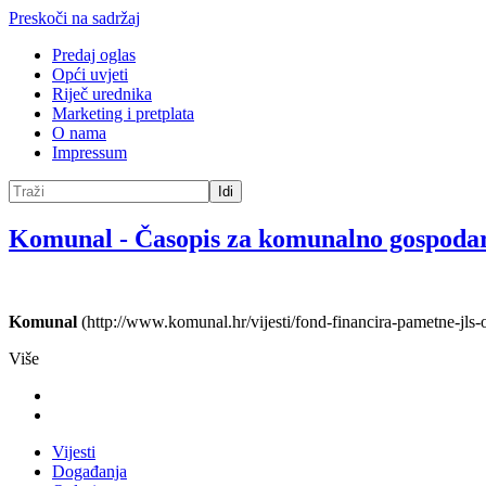
Preskoči na sadržaj
Predaj oglas
Opći uvjeti
Riječ urednika
Marketing i pretplata
O nama
Impressum
Idi
Komunal
-
Časopis za komunalno gospoda
Komunal
(http://www.komunal.hr/vijesti/fond-financira-pametne-jls-o
Više
Vijesti
Događanja