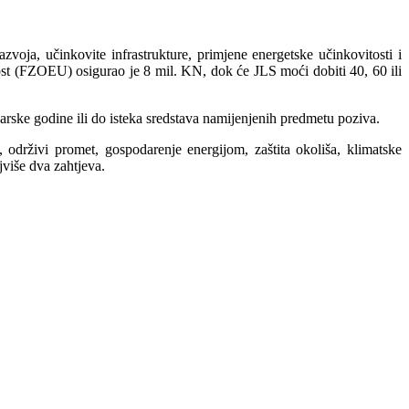
zvoja, učinkovite infrastrukture, primjene energetske učinkovitosti i
itost (FZOEU) osigurao je 8 mil. KN,
dok će JLS moći dobiti 40, 60 ili
rske godine ili do isteka sredstava namijenjenih predmetu poziva.
održivi promet, gospodarenje energijom, zaštita okoliša, klimatske
jviše dva zahtjeva.