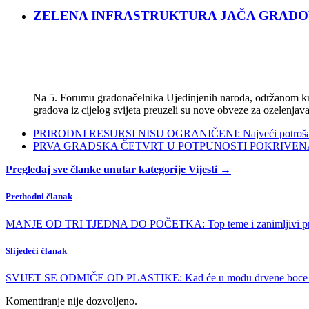
ZELENA INFRASTRUKTURA JAČA GRADOVE: Sad
Na 5. Forumu gradonačelnika Ujedinjenih naroda, održanom kra
gradova iz cijelog svijeta preuzeli su nove obveze za ozelenjava
PRIRODNI RESURSI NISU OGRANIČENI: Najveći potrošači s
PRVA GRADSKA ČETVRT U POTPUNOSTI POKRIVENA POL
Pregledaj sve članke unutar kategorije Vijesti →
Prethodni članak
MANJE OD TRI TJEDNA DO POČETKA: Top teme i zanimljivi preda
Slijedeći članak
SVIJET SE ODMIČE OD PLASTIKE: Kad će u modu drvene boce za 
Komentiranje nije dozvoljeno.