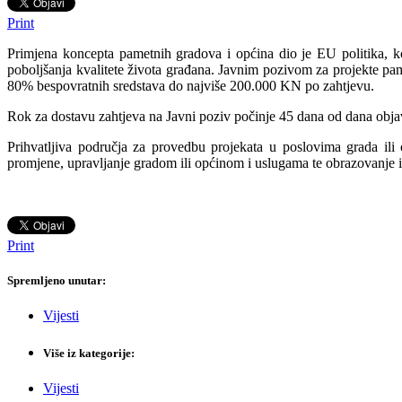
Print
Primjena koncepta pametnih gradova i općina dio je EU politika, koje
poboljšanja kvalitete života građana. Javnim pozivom za projekte pa
80% bespovratnih sredstava do najviše 200.000 KN po zahtjevu.
Rok za dostavu zahtjeva na Javni poziv počinje 45 dana od dana objav
Prihvatljiva područja za provedbu projekata u poslovima grada ili
promjene, upravljanje gradom ili općinom i uslugama te obrazovanje i k
Print
Spremljeno unutar:
Vijesti
Više iz kategorije:
Vijesti