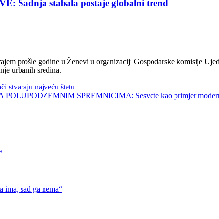
nja stabala postaje globalni trend
jem prošle godine u Ženevi u organizaciji Gospodarske komisije Ujed
nje urbanih sredina.
tvaraju najveću štetu
UPODZEMNIM SPREMNICIMA: Sesvete kao primjer modernog 
a
 ima, sad ga nema“