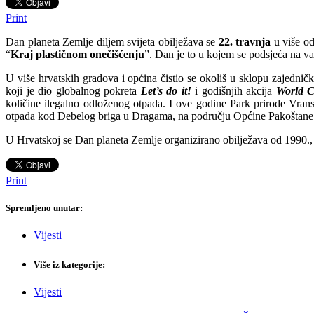
Print
Dan planeta Zemlje diljem svijeta obilježava se
22. travnja
u više od
“
Kraj plastičnom onečišćenju
”. Dan je to u kojem se podsjeća na va
U više hrvatskih gradova i općina čistio se okoliš u sklopu zajednič
koji je dio globalnog pokreta
Let’s do it!
i godišnjih akcija
World C
količine ilegalno odloženog otpada. I ove godine Park prirode Vransko
otpada kod Debelog briga u Dragama, na području Općine Pakoštane
U Hrvatskoj se Dan planeta Zemlje organizirano obilježava od 1990., u
Print
Spremljeno unutar:
Vijesti
Više iz kategorije:
Vijesti