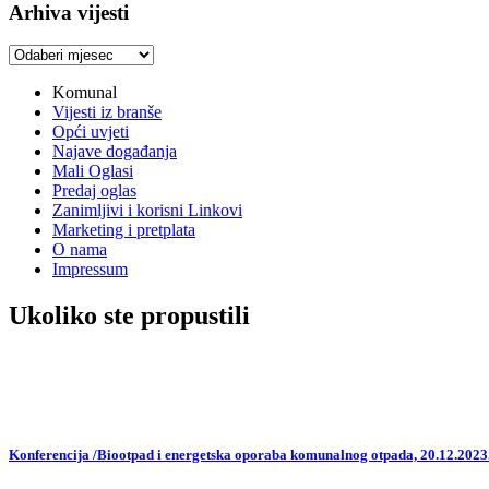
Arhiva vijesti
Arhiva
vijesti
Komunal
Vijesti iz branše
Opći uvjeti
Najave događanja
Mali Oglasi
Predaj oglas
Zanimljivi i korisni Linkovi
Marketing i pretplata
O nama
Impressum
Ukoliko ste propustili
Konferencija /Biootpad i energetska oporaba komunalnog otpada, 20.12.2023