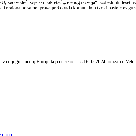
 kao vodeći svjetski pokretač „zelenog razvoja“ posljednjih desetljeća
 i regionalne samouprave preko rada komunalnih tvrtki nastoje osigurat
stva u jugoistočnoj Europi koji će se od 15.-16.02.2024. održati u Velom
 d.o.o.