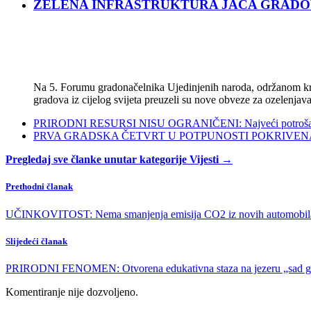
ZELENA INFRASTRUKTURA JAČA GRADOVE: Sad
Na 5. Forumu gradonačelnika Ujedinjenih naroda, održanom kra
gradova iz cijelog svijeta preuzeli su nove obveze za ozelenjava
PRIRODNI RESURSI NISU OGRANIČENI: Najveći potrošači s
PRVA GRADSKA ČETVRT U POTPUNOSTI POKRIVENA POL
Pregledaj sve članke unutar kategorije Vijesti →
Prethodni članak
UČINKOVITOST: Nema smanjenja emisija CO2 iz novih automobil
Slijedeći članak
PRIRODNI FENOMEN: Otvorena edukativna staza na jezeru „sad ga
Komentiranje nije dozvoljeno.