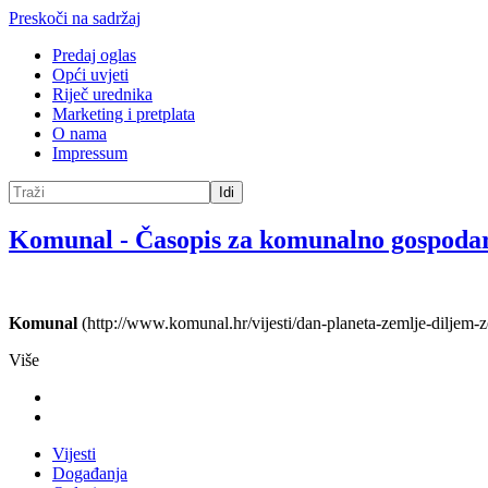
Preskoči na sadržaj
Predaj oglas
Opći uvjeti
Riječ urednika
Marketing i pretplata
O nama
Impressum
Idi
Komunal
-
Časopis za komunalno gospoda
Komunal
(http://www.komunal.hr/vijesti/dan-planeta-zemlje-diljem-z
Više
Vijesti
Događanja