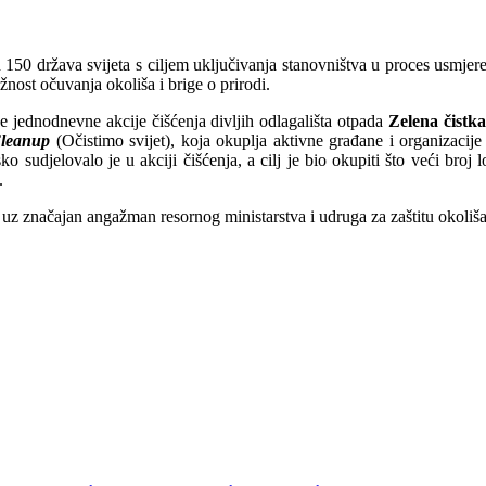
 150 država svijeta s ciljem uključivanja stanovništva u proces usmjer
žnost očuvanja okoliša i brige o prirodi.
ke jednodnevne akcije čišćenja divljih odlagališta otpada
Zelena čistka
leanup
(Očistimo svijet), koja okuplja aktivne građane i organizacije
 sudjelovalo je u akciji čišćenja, a cilj je bio okupiti što veći broj l
.
z značajan angažman resornog ministarstva i udruga za zaštitu okoliša 