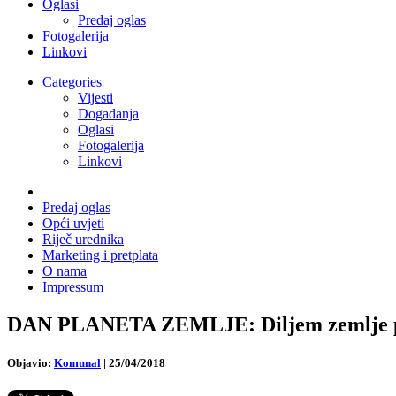
Oglasi
Predaj oglas
Fotogalerija
Linkovi
Categories
Vijesti
Događanja
Oglasi
Fotogalerija
Linkovi
Predaj oglas
Opći uvjeti
Riječ urednika
Marketing i pretplata
O nama
Impressum
DAN PLANETA ZEMLJE: Diljem zemlje pro
Objavio:
Komunal
|
25/04/2018