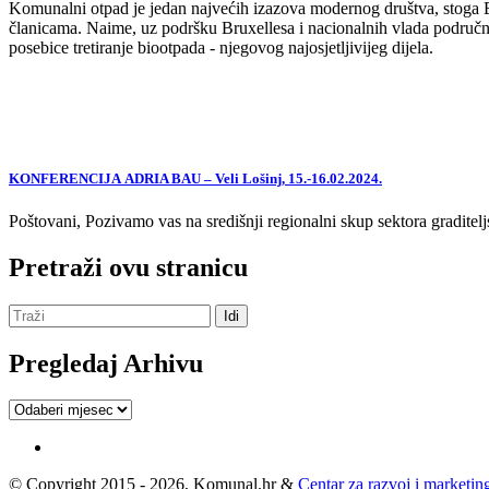
Komunalni otpad je jedan najvećih izazova modernog društva, stoga EU,
članicama. Naime, uz podršku Bruxellesa i nacionalnih vlada područne
posebice tretiranje biootpada - njegovog najosjetljivijeg dijela.
KONFERENCIJA ADRIA BAU – Veli Lošinj, 15.-16.02.2024.
Poštovani, Pozivamo vas na središnji regionalni skup sektora graditelj
Pretraži ovu stranicu
Pregledaj Arhivu
Pregledaj
Arhivu
© Copyright 2015 - 2026, Komunal.hr &
Centar za razvoj i marketing