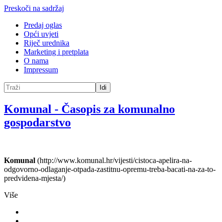
Preskoči na sadržaj
Predaj oglas
Opći uvjeti
Riječ urednika
Marketing i pretplata
O nama
Impressum
Idi
Komunal
-
Časopis za komunalno
gospodarstvo
Komunal
(http://www.komunal.hr/vijesti/cistoca-apelira-na-
odgovorno-odlaganje-otpada-zastitnu-opremu-treba-bacati-na-za-to-
predvidena-mjesta/)
Više