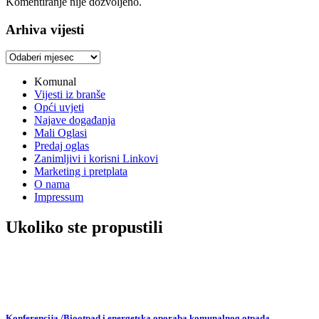
Komentiranje nije dozvoljeno.
Arhiva vijesti
Arhiva
vijesti
Komunal
Vijesti iz branše
Opći uvjeti
Najave događanja
Mali Oglasi
Predaj oglas
Zanimljivi i korisni Linkovi
Marketing i pretplata
O nama
Impressum
Ukoliko ste propustili
Konferencija /Biootpad i energetska oporaba komunalnog otpada,