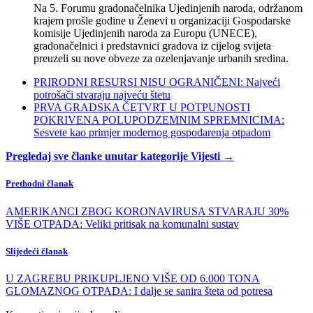
Na 5. Forumu gradonačelnika Ujedinjenih naroda, održanom
krajem prošle godine u Ženevi u organizaciji Gospodarske
komisije Ujedinjenih naroda za Europu (UNECE),
gradonačelnici i predstavnici gradova iz cijelog svijeta
preuzeli su nove obveze za ozelenjavanje urbanih sredina.
PRIRODNI RESURSI NISU OGRANIČENI: Najveći
potrošači stvaraju najveću štetu
PRVA GRADSKA ČETVRT U POTPUNOSTI
POKRIVENA POLUPODZEMNIM SPREMNICIMA:
Sesvete kao primjer modernog gospodarenja otpadom
Pregledaj sve članke unutar kategorije Vijesti →
Prethodni članak
AMERIKANCI ZBOG KORONAVIRUSA STVARAJU 30%
VIŠE OTPADA: Veliki pritisak na komunalni sustav
Slijedeći članak
U ZAGREBU PRIKUPLJENO VIŠE OD 6.000 TONA
GLOMAZNOG OTPADA: I dalje se sanira šteta od potresa