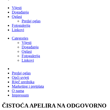
Vijesti
Događanja
Oglasi
Predaj oglas
Fotogalerija
Linkovi
Categories
Vijesti
Događanja
Oglasi
Fotogalerija
Linkovi
Predaj oglas
Opći uvjeti
Riječ urednika
Marketing i pretplata
O nama
Impressum
ČISTOĆA APELIRA NA ODGOVORNO