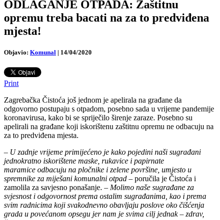
ODLAGANJE OTPADA: Zaštitnu
opremu treba bacati na za to predviđena
mjesta!
Objavio:
Komunal
|
14/04/2020
Print
Zagrebačka Čistoća još jednom je apelirala na građane da
odgovorno postupaju s otpadom, posebno sada u vrijeme pandemije
koronavirusa, kako bi se spriječilo širenje zaraze. Posebno su
apelirali na građane koji iskorištenu zaštitnu opremu ne odbacuju na
za to predviđena mjesta.
–
U zadnje vrijeme primijećeno je kako pojedini naši sugrađani
jednokratno iskorištene maske, rukavice i papirnate
maramice odbacuju na pločnike i zelene površine, umjesto u
spremnike za miješani komunalni otpad
– poručila je Čistoća i
zamolila za savjesno ponašanje. –
Molimo naše sugrađane za
svjesnost i odgovornost prema ostalim sugrađanima, kao i prema
svim radnicima koji svakodnevno obavljaju poslove oko čišćenja
grada u povećanom opsegu jer nam je svima cilj jednak – zdrav,