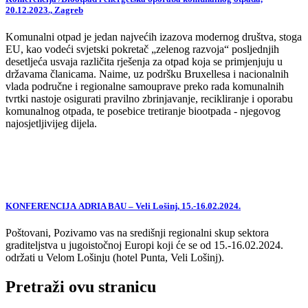
20.12.2023., Zagreb
Komunalni otpad je jedan najvećih izazova modernog društva, stoga
EU, kao vodeći svjetski pokretač „zelenog razvoja“ posljednjih
desetljeća usvaja različita rješenja za otpad koja se primjenjuju u
državama članicama. Naime, uz podršku Bruxellesa i nacionalnih
vlada područne i regionalne samouprave preko rada komunalnih
tvrtki nastoje osigurati pravilno zbrinjavanje, recikliranje i oporabu
komunalnog otpada, te posebice tretiranje biootpada - njegovog
najosjetljivijeg dijela.
KONFERENCIJA ADRIA BAU – Veli Lošinj, 15.-16.02.2024.
Poštovani, Pozivamo vas na središnji regionalni skup sektora
graditeljstva u jugoistočnoj Europi koji će se od 15.-16.02.2024.
održati u Velom Lošinju (hotel Punta, Veli Lošinj).
Pretraži ovu stranicu