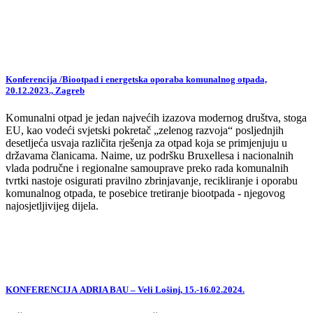
Konferencija /Biootpad i energetska oporaba komunalnog otpada,
20.12.2023., Zagreb
Komunalni otpad je jedan najvećih izazova modernog društva, stoga
EU, kao vodeći svjetski pokretač „zelenog razvoja“ posljednjih
desetljeća usvaja različita rješenja za otpad koja se primjenjuju u
državama članicama. Naime, uz podršku Bruxellesa i nacionalnih
vlada područne i regionalne samouprave preko rada komunalnih
tvrtki nastoje osigurati pravilno zbrinjavanje, recikliranje i oporabu
komunalnog otpada, te posebice tretiranje biootpada - njegovog
najosjetljivijeg dijela.
KONFERENCIJA ADRIA BAU – Veli Lošinj, 15.-16.02.2024.