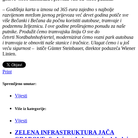
–
Godišnja karta u iznosu od 365 eura zajedno s najbolje
razvijenom mrežom javnog prijevoza već devet godina potiče sve
više Bečanki i Bečana da počnu koristiti autobuse, tramvaje i
podzemnu željeznicu. I ove godine proširujemo ponudu za naše
putnike. Produžit ćemo tramvajsku liniju O sve do
četvrti Nordbahnhofviertel, modernizirat ćemo vozni park autobusa
i tramvaja te obnoviti naše stanice i tračnice. Ulagat ćemo i u još
veću sigurnost
– ističe Günter Steinbauer, direktor poduzeća Wiener
Linien.
Print
Spremljeno unutar:
Vijesti
Više iz kategorije:
Vijesti
ZELENA INFRASTRUKTURA JAČA