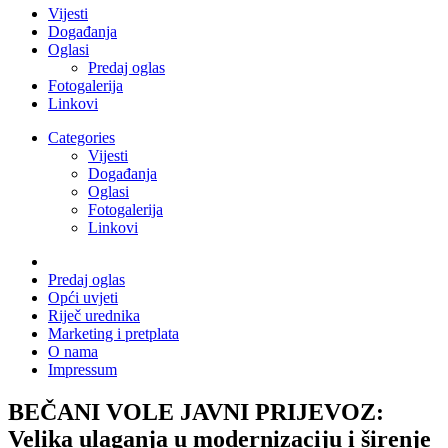
Vijesti
Događanja
Oglasi
Predaj oglas
Fotogalerija
Linkovi
Categories
Vijesti
Događanja
Oglasi
Fotogalerija
Linkovi
Predaj oglas
Opći uvjeti
Riječ urednika
Marketing i pretplata
O nama
Impressum
BEČANI VOLE JAVNI PRIJEVOZ:
Velika ulaganja u modernizaciju i širenje