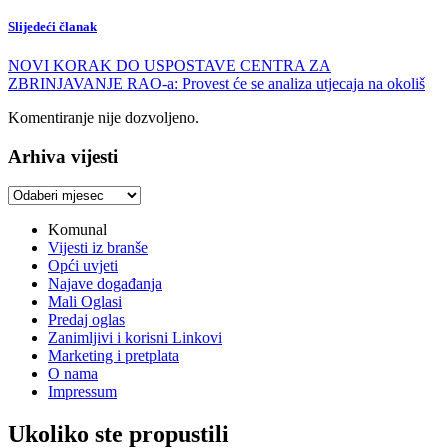
Slijedeći članak
NOVI KORAK DO USPOSTAVE CENTRA ZA
ZBRINJAVANJE RAO-a: Provest će se analiza utjecaja na okoliš
Komentiranje nije dozvoljeno.
Arhiva vijesti
Arhiva
vijesti
Komunal
Vijesti iz branše
Opći uvjeti
Najave događanja
Mali Oglasi
Predaj oglas
Zanimljivi i korisni Linkovi
Marketing i pretplata
O nama
Impressum
Ukoliko ste propustili