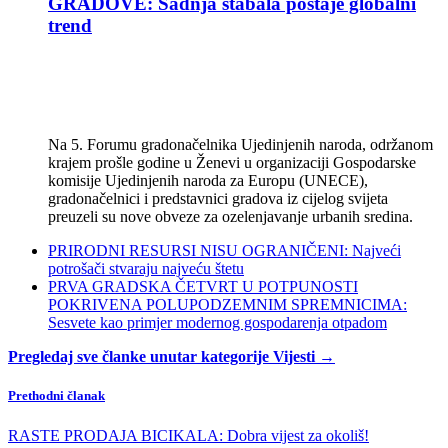
GRADOVE: Sadnja stabala postaje globalni
trend
Na 5. Forumu gradonačelnika Ujedinjenih naroda, održanom
krajem prošle godine u Ženevi u organizaciji Gospodarske
komisije Ujedinjenih naroda za Europu (UNECE),
gradonačelnici i predstavnici gradova iz cijelog svijeta
preuzeli su nove obveze za ozelenjavanje urbanih sredina.
PRIRODNI RESURSI NISU OGRANIČENI: Najveći
potrošači stvaraju najveću štetu
PRVA GRADSKA ČETVRT U POTPUNOSTI
POKRIVENA POLUPODZEMNIM SPREMNICIMA:
Sesvete kao primjer modernog gospodarenja otpadom
Pregledaj sve članke unutar kategorije Vijesti →
Prethodni članak
RASTE PRODAJA BICIKALA: Dobra vijest za okoliš!