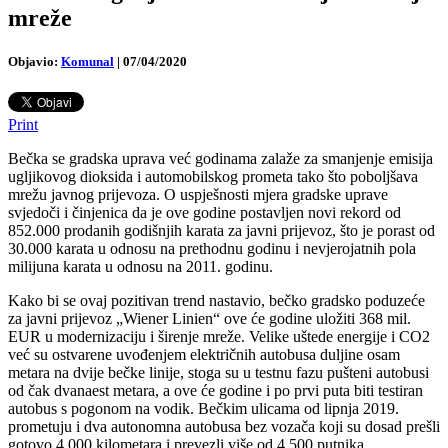
mreže
Objavio:
Komunal
|
07/04/2020
Print
Bečka se gradska uprava već godinama zalaže za smanjenje emisija
ugljikovog dioksida i automobilskog prometa tako što poboljšava
mrežu javnog prijevoza. O uspješnosti mjera gradske uprave
svjedoči i činjenica da je ove godine postavljen novi rekord od
852.000 prodanih godišnjih karata za javni prijevoz, što je porast od
30.000 karata u odnosu na prethodnu godinu i nevjerojatnih pola
milijuna karata u odnosu na 2011. godinu.
Kako bi se ovaj pozitivan trend nastavio, bečko gradsko poduzeće
za javni prijevoz „Wiener Linien“ ove će godine uložiti 368 mil.
EUR u modernizaciju i širenje mreže. Velike uštede energije i CO2
već su ostvarene uvođenjem električnih autobusa duljine osam
metara na dvije bečke linije, stoga su u testnu fazu pušteni autobusi
od čak dvanaest metara, a ove će godine i po prvi puta biti testiran
autobus s pogonom na vodik. Bečkim ulicama od lipnja 2019.
prometuju i dva autonomna autobusa bez vozača koji su dosad prešli
gotovo 4.000 kilometara i prevezli više od 4.500 putnika.