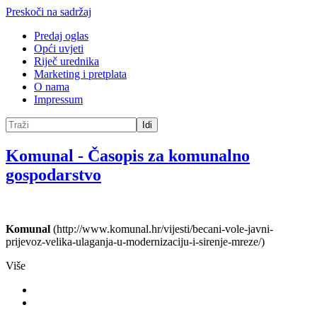
Preskoči na sadržaj
Predaj oglas
Opći uvjeti
Riječ urednika
Marketing i pretplata
O nama
Impressum
Idi
Komunal
-
Časopis za komunalno
gospodarstvo
Komunal
(http://www.komunal.hr/vijesti/becani-vole-javni-
prijevoz-velika-ulaganja-u-modernizaciju-i-sirenje-mreze/)
Više