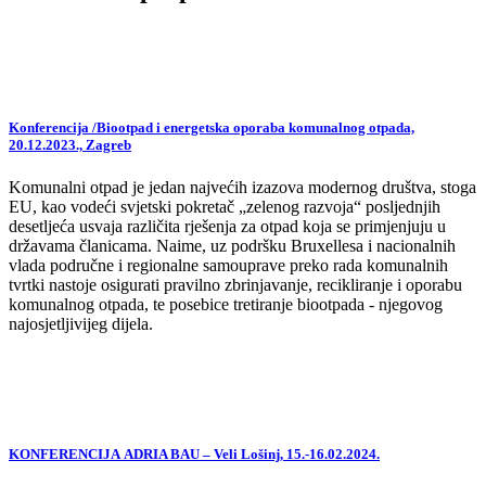
Konferencija /Biootpad i energetska oporaba komunalnog otpada,
20.12.2023., Zagreb
Komunalni otpad je jedan najvećih izazova modernog društva, stoga
EU, kao vodeći svjetski pokretač „zelenog razvoja“ posljednjih
desetljeća usvaja različita rješenja za otpad koja se primjenjuju u
državama članicama. Naime, uz podršku Bruxellesa i nacionalnih
vlada područne i regionalne samouprave preko rada komunalnih
tvrtki nastoje osigurati pravilno zbrinjavanje, recikliranje i oporabu
komunalnog otpada, te posebice tretiranje biootpada - njegovog
najosjetljivijeg dijela.
KONFERENCIJA ADRIA BAU – Veli Lošinj, 15.-16.02.2024.