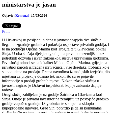
ministarstva je jasan
Objavio:
Komunal
|
15/05/2026
Print
U Hrvatskoj su posljednjih dana u javnost dospjela dva slučaja
ilegalne izgradnje grobnica i pokušaja uspostave privatnih groblja, i
to na području Općine Marina kod Trogira te u Glavicama pokraj
Sinja.
U oba slučaja riječ je o gradnji na privatnom zemljištu bez
potrebnih dozvola i izvan zakonskog sustava upravljanja grobljima.
Prvi slučaj odnosi se na lokalitet Mitlo u Općini Marina, gdje je na
privatnoj parceli izgrađena mrtvačnica i više desetaka grobnica koje
su ponuđene na prodaju. Prema navodima iz medijskih izvješća, dio
mještana za projekt je doznao tek nakon što su se pojavile
informacije o prodaji grobnih mjesta. Nakon izlaska slučaja u
javnost reagirao je Državni inspektorat, koji je zabranio daljnje
radove.
Drugi slučaj zabilježen je uz groblje Šatrinica u Glavicama kod
Sinja. Ondje je privatni investitor na zemljištu uz postojeće gradsko
groblje započeo gradnju 13 grobnica te s kupcima sklopio
kupoprodajne ugovore. Grad Sinj potvrdio je da su komunalne
službe izašle na teren i zaustavile radove te naveli kako je postupak