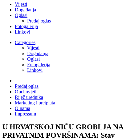
Vijesti
Događanja
Oglasi
Predaj oglas
Fotogalerija
Linkovi
Categories
Vijesti
Događanja
Oglasi
Fotogalerija
Linkovi
Predaj oglas
Opći uvjeti
Riječ urednika
Marketing i pretplata
O nama
Impressum
U HRVATSKOJ NIČU GROBLJA NA
PRIVATNIM POVRŠINAMA: Stav