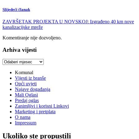
Slijedeći članak
ZAVRŠETAK PROJEKTA U NOVSKOJ: Izgrađeno 40 km nove
kanalizacijske mreže
Komentiranje nije dozvoljeno.
Arhiva vijesti
Arhiva
vijesti
Komunal
Vijesti iz branše
Opći uvjeti
Najave događanja
Mali Oglasi
Predaj oglas
Zanimljivi i korisni Linkovi
Marketing i pretplata
O nama
Impressum
Ukoliko ste propustili