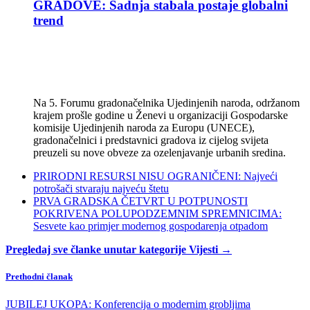
GRADOVE: Sadnja stabala postaje globalni
trend
Na 5. Forumu gradonačelnika Ujedinjenih naroda, održanom
krajem prošle godine u Ženevi u organizaciji Gospodarske
komisije Ujedinjenih naroda za Europu (UNECE),
gradonačelnici i predstavnici gradova iz cijelog svijeta
preuzeli su nove obveze za ozelenjavanje urbanih sredina.
PRIRODNI RESURSI NISU OGRANIČENI: Najveći
potrošači stvaraju najveću štetu
PRVA GRADSKA ČETVRT U POTPUNOSTI
POKRIVENA POLUPODZEMNIM SPREMNICIMA:
Sesvete kao primjer modernog gospodarenja otpadom
Pregledaj sve članke unutar kategorije Vijesti →
Prethodni članak
JUBILEJ UKOPA: Konferencija o modernim grobljima