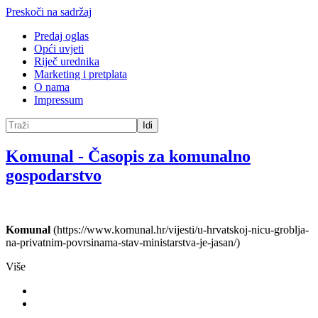
Preskoči na sadržaj
Predaj oglas
Opći uvjeti
Riječ urednika
Marketing i pretplata
O nama
Impressum
Idi
Komunal
-
Časopis za komunalno
gospodarstvo
Komunal
(https://www.komunal.hr/vijesti/u-hrvatskoj-nicu-groblja-
na-privatnim-povrsinama-stav-ministarstva-je-jasan/)
Više