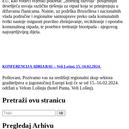
EU, kao vodeći svjetski pokretač „zelenog razvoja“ posljednjih
desetljeća usvaja različita rješenja za otpad koja se primjenjuju u
državama članicama. Naime, uz podršku Bruxellesa i nacionalnih
vlada područne i regionalne samouprave preko rada komunalnih
tvrtki nastoje osigurati pravilno zbrinjavanje, recikliranje i oporabu
komunalnog otpada, te posebice tretiranje biootpada - njegovog
najosjetljivijeg dijela.
KONFERENCIJA ADRIA BAU – Veli Lošinj, 15.-16.02.2024.
Poštovani, Pozivamo vas na središnji regionalni skup sektora
graditeljstva u jugoistočnoj Europi koji će se od 15.-16.02.2024.
održati u Velom Lošinju (hotel Punta, Veli Lošinj).
Pretraži ovu stranicu
Pregledaj Arhivu