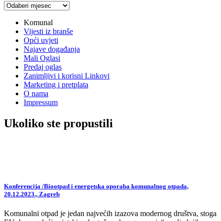
Arhiva
vijesti
Komunal
Vijesti iz branše
Opći uvjeti
Najave događanja
Mali Oglasi
Predaj oglas
Zanimljivi i korisni Linkovi
Marketing i pretplata
O nama
Impressum
Ukoliko ste propustili
Konferencija /Biootpad i energetska oporaba komunalnog otpada,
20.12.2023., Zagreb
Komunalni otpad je jedan najvećih izazova modernog društva, stoga