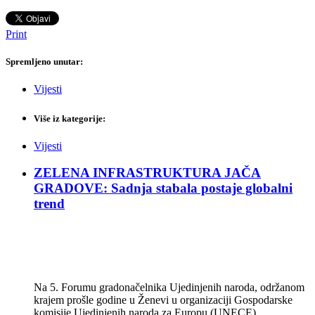
Print
Spremljeno unutar:
Vijesti
Više iz kategorije:
Vijesti
ZELENA INFRASTRUKTURA JAČA
GRADOVE: Sadnja stabala postaje globalni
trend
Na 5. Forumu gradonačelnika Ujedinjenih naroda, održanom
krajem prošle godine u Ženevi u organizaciji Gospodarske
komisije Ujedinjenih naroda za Europu (UNECE),