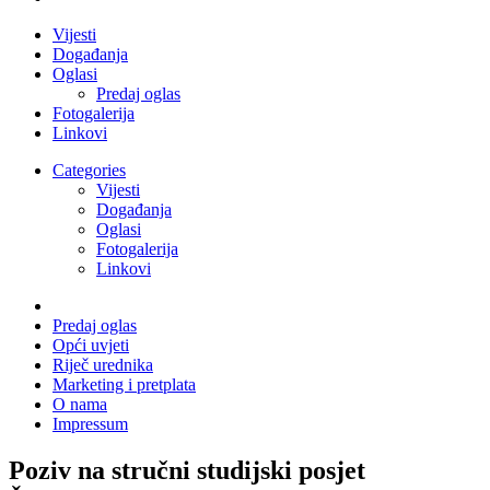
Vijesti
Događanja
Oglasi
Predaj oglas
Fotogalerija
Linkovi
Categories
Vijesti
Događanja
Oglasi
Fotogalerija
Linkovi
Predaj oglas
Opći uvjeti
Riječ urednika
Marketing i pretplata
O nama
Impressum
Poziv na stručni studijski posjet