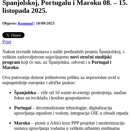
Španjolskoj, Portugalu i Maroku 08. – 15.
listopada 2025.
Objavio:
Komunal
|
16/09/2025
Print
Nakon izvrsnih iskustava s naših prethodnih posjeta Španjolskoj, s
velikim zadovoljstvom najavljujemo
novi stručni studijski
program
koji će nas, uz Španjolsku, odvesti i u
Portugal i
Maroko
.
Ova putovanja donose jedinstvenu priliku za neposredan uvid u
najnaprednije europske i afričke prakse:
Španjolska
– više od 10
waste-to-energy
postrojenja, snažan
fokus na reciklažu i kružno gospodarstvo
Portugal
– decentralizirane tehnologije, digitalizacija
upravljanja otpadom i vodom, integracija OIE u obradi otpada
Maroko
– pionir u Africi kroz PPP projekte i modernizaciju
sustava upravljanja vodama u velikim urbanim sredinama