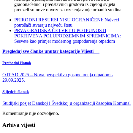
gradonačelnici i predstavnici gradova iz cijelog svijeta
preuzeli su nove obveze za ozelenjavanje urbanih sredina.
PRIRODNI RESURSI NISU OGRANIČENI: Najveći
potrošači stvaraju najveću štetu
PRVA GRADSKA ČETVRT U POTPUNOSTI
POKRIVENA POLUPODZEMNIM SPREMNICIMA:
Sesvete kao primjer modernog gospodarenja otpadom
Pregledaj sve članke unutar kategorije Vijesti →
Prethodni članak
OTPAD 2025 – Nova perspektiva gospodarenja otpadom -
29.09.2025.
Slijedeći članak
Studijski posjet Danskoj i Švedskoj u organizaciji časopisa Komunal
Komentiranje nije dozvoljeno.
Arhiva vijesti