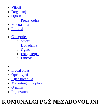
Vijesti
Događanja
Oglasi
Predaj oglas
Fotogalerija
Linkovi
Categories
Vijesti
Događanja
Oglasi
Fotogalerija
Linkovi
Predaj oglas
Opći uvjeti
Riječ urednika
Marketing i pretplata
O nama
Impressum
KOMUNALCI PGŽ NEZADOVOLJNI