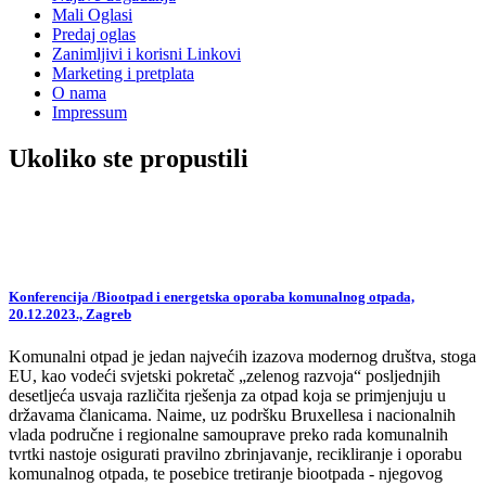
Mali Oglasi
Predaj oglas
Zanimljivi i korisni Linkovi
Marketing i pretplata
O nama
Impressum
Ukoliko ste propustili
Konferencija /Biootpad i energetska oporaba komunalnog otpada,
20.12.2023., Zagreb
Komunalni otpad je jedan najvećih izazova modernog društva, stoga
EU, kao vodeći svjetski pokretač „zelenog razvoja“ posljednjih
desetljeća usvaja različita rješenja za otpad koja se primjenjuju u
državama članicama. Naime, uz podršku Bruxellesa i nacionalnih
vlada područne i regionalne samouprave preko rada komunalnih
tvrtki nastoje osigurati pravilno zbrinjavanje, recikliranje i oporabu
komunalnog otpada, te posebice tretiranje biootpada - njegovog