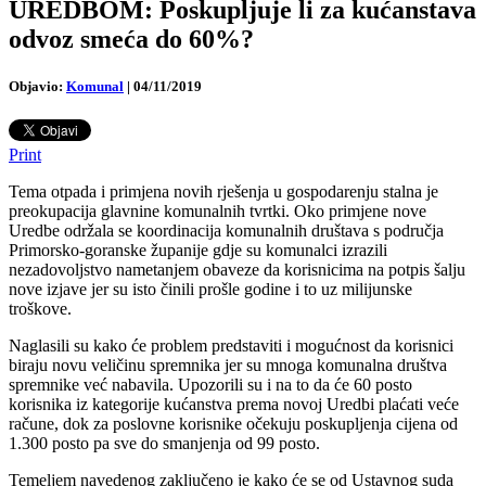
UREDBOM: Poskupljuje li za kućanstava
odvoz smeća do 60%?
Objavio:
Komunal
|
04/11/2019
Print
Tema otpada i primjena novih rješenja u gospodarenju stalna je
preokupacija glavnine komunalnih tvrtki. Oko primjene nove
Uredbe održala se koordinacija komunalnih društava s područja
Primorsko-goranske županije gdje su komunalci izrazili
nezadovoljstvo nametanjem obaveze da korisnicima na potpis šalju
nove izjave jer su isto činili prošle godine i to uz milijunske
troškove.
Naglasili su kako će problem predstaviti i mogućnost da korisnici
biraju novu veličinu spremnika jer su mnoga komunalna društva
spremnike već nabavila. Upozorili su i na to da će 60 posto
korisnika iz kategorije kućanstva prema novoj Uredbi plaćati veće
račune, dok za poslovne korisnike očekuju poskupljenja cijena od
1.300 posto pa sve do smanjenja od 99 posto.
Temeljem navedenog zaključeno je kako će se od Ustavnog suda