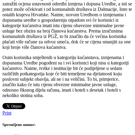
zatražiti ocjena ustavnosti odredbi izmjena i dopuna Uredbe, a isti se
potez može očekivati i od komunalnih društava iz Dalmacije, Istre te
ostalih krajeva Hrvatske. Naime, novom Uredbom o izmjenama i
dopunama uredbe o gospodarenju otpadom svi će korisnici iz
kategorije kućanstva imati istu cijenu obavezne minimalne javne
usluge bez obzira na broj članova kućanstva. Prema izračunima
komunalnih društava iz PGŽ, to bi značilo da će većina korisnika
plaćati više račune za odvoz smeća, dok će se cijena smanjiti za one
koji broje više članova kućanstva.
Osim korisnika smještenih u kategoriju kućanstava, izmjenama i
dopunama Uredbe pogođeni su i svi korisnici koji nisu u kategoriji
kućanstvo. Naime, tvrtke i institucije bit će podijeljene u sedam
različitih potkategorija koje će biti temeljene na djelatnosti koju
poslovni subjekt obavlja, ali ne i na veličini. To bi, primjerice,
značilo kako će istu cijenu obvezne minimalne javne usluge,
odnosno fiksnog dijela računa, imati i hoteli s desetak i hoteli s
nekoliko stotina soba.
Print
Spremljeno unutar: