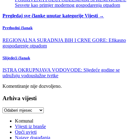
Sesvete kao primjer modernog gospodarenja otpadom
Pregledaj sve članke unutar kategorije Vijesti →
Prethodni članak
REGIONALNA SURADNJA BIH I CRNE GORE: Efikasno
gospodarenje otpadom
Slijedeći članak
ISTRA OKRUPNJAVA VODOVODE: Sljedeće godine se
udružuju vodouslužne tvrtke
Komentiranje nije dozvoljeno.
Arhiva vijesti
Arhiva
vijesti
Komunal
Vijesti iz branše
Opći uvjeti
Najave događanja