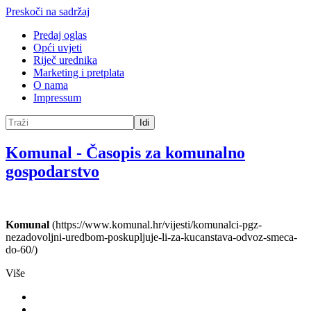
Preskoči na sadržaj
Predaj oglas
Opći uvjeti
Riječ urednika
Marketing i pretplata
O nama
Impressum
Idi
Komunal
-
Časopis za komunalno
gospodarstvo
Komunal
(https://www.komunal.hr/vijesti/komunalci-pgz-
nezadovoljni-uredbom-poskupljuje-li-za-kucanstava-odvoz-smeca-
do-60/)
Više