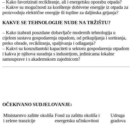
– Kako favorizirati recikliranje, ali i energetsku oporabu otpada?
– Kakve su mogućnosti za korištenje dobivene energije iz otpada za
proizvodnju električne energije ili topline za daljinska grijanja?
KAKVE SE TEHNOLOGIJE NUDE NA TRŽIŠTU?
– Kako izabrati pouzdane dobavljače modernih tehnologija u
cijelom sustavu gospodarenja otpadom, od prikupljanja i sortiranja,
preko obrade, recikliranja, spaljivanja i odlaganja?
– Kakvi su konzultantski kapaciteti u sektoru gospodarenja otpadom
i kakva je njihova suradnja s industrijom, jedinicama lokalne
samouprave i s akademskom zajednicom?
OČEKIVANO SUDJELOVANJE:
Ministarstvo zaštite okoliša
Fond za zaštitu okoliša i
Udruga
i zelene tranzicije
energetsku učinkovitost
gradova