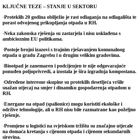
KLJUČNE TEZE – STANJE U SEKTORU
·
Proteklih 20 godina obilježio je rast odlaganja na odlagališta te
porast odvojenog prikupljanja otpada u RH.
·
Neka zakonska rješenja su zastarjela i nisu usklađena s
ambicioznim EU politikama.
·
Postoje brojni izazovi s trajnim rješavanjem komunalnog
otpada u gradu Zagrebu i u drugim velikim gradovima.
·
Biootpad je zanemaren i podcijenjen te nije odgovarajuće
ponuđen poljoprivredi, a izostala je šira izgradnja kompostana.
·
Određene interesne skupine su proteklih desetljeća vršile
snažan utjecaj na smjer i dinamiku gospodarenja otpadom u
RH.
·
Energane na otpad (spalionice) mogu koristiti ekološke i
održive tehnologije, ali u RH nisu bile razmatrane kao poželjno
rješenje.
·
Promjene u logistici na svjetskom tržištu su značajno utjecale
na domaća kretanja s cijenom otpada i cijenom sekundarnih
sirovina.