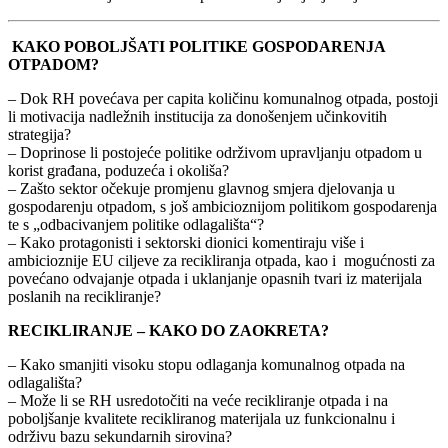
KAKO POBOLJŠATI POLITIKE GOSPODARENJA
OTPADOM?
– Dok RH povećava per capita količinu komunalnog otpada, postoji
li motivacija nadležnih institucija za donošenjem učinkovitih
strategija?
– Doprinose li postojeće politike održivom upravljanju otpadom u
korist građana, poduzeća i okoliša?
– Zašto sektor očekuje promjenu glavnog smjera djelovanja u
gospodarenju otpadom, s još ambicioznijom politikom gospodarenja
te s „odbacivanjem politike odlagališta“?
– Kako protagonisti i sektorski dionici komentiraju više i
ambicioznije EU ciljeve za recikliranja otpada, kao i mogućnosti za
povećano odvajanje otpada i uklanjanje opasnih tvari iz materijala
poslanih na recikliranje?
RECIKLIRANJE – KAKO DO ZAOKRETA?
– Kako smanjiti visoku stopu odlaganja komunalnog otpada na
odlagališta?
– Može li se RH usredotočiti na veće recikliranje otpada i na
poboljšanje kvalitete recikliranog materijala uz funkcionalnu i
održivu bazu sekundarnih sirovina?