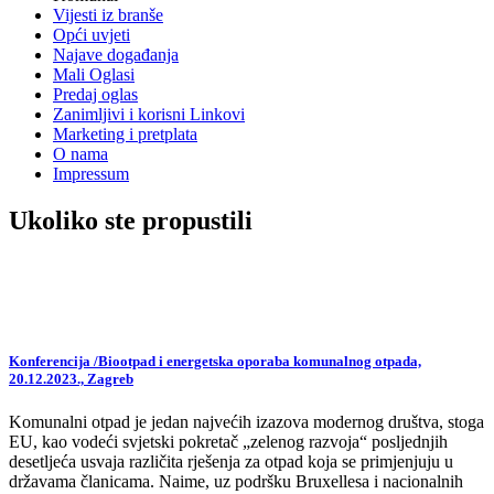
Vijesti iz branše
Opći uvjeti
Najave događanja
Mali Oglasi
Predaj oglas
Zanimljivi i korisni Linkovi
Marketing i pretplata
O nama
Impressum
Ukoliko ste propustili
Konferencija /Biootpad i energetska oporaba komunalnog otpada,
20.12.2023., Zagreb
Komunalni otpad je jedan najvećih izazova modernog društva, stoga
EU, kao vodeći svjetski pokretač „zelenog razvoja“ posljednjih
desetljeća usvaja različita rješenja za otpad koja se primjenjuju u
državama članicama. Naime, uz podršku Bruxellesa i nacionalnih