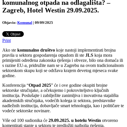
komunalnog otpada na odlagališta? –
Zagreb, Hotel Westin 29.09.2025.
Objavio:
Komunal
|
09/09/2025
Print
Ako ste
komunalno društvo
koje nastoji implementirati brojna
pravila u sektoru gospodarenja otpadom ili ste
JLS
koja mora
primijeniti određena zakonska rješenja i obveze, bilo ona domaća ili
s razine EU-a, pridružite nam se u Zagrebu na ovom tradicionalnom
sektorskom skupu koji se održava krajem devetog mjeseca svake
godine.
Konferencija “
Otpad 2025
” će i ove godine okupiti brojne
sektorske stručnjake, a očekujemo i pokroviteljstvo ključnih
institucija. Poslušajte i zabilježite zanimljiva i inovativna stajališta
akademskih stručnjaka, vodećih kolega iz sektora, predstavnike
nadležnih institucija, dobavljače smart tehnologija, kao i političare te
vodeće sektorske novinare.
Više od 100 sudionika će
29.09.2025. u hotelu Westin
otvoreno
komentirati stanje u sektoru te predložiti najbolja rješenja.