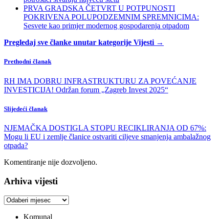
PRVA GRADSKA ČETVRT U POTPUNOSTI
POKRIVENA POLUPODZEMNIM SPREMNICIMA:
Sesvete kao primjer modernog gospodarenja otpadom
Pregledaj sve članke unutar kategorije Vijesti →
Prethodni članak
RH IMA DOBRU INFRASTRUKTURU ZA POVEĆANJE
INVESTICIJA! Održan forum „Zagreb Invest 2025“
Slijedeći članak
NJEMAČKA DOSTIGLA STOPU RECIKLIRANJA OD 67%:
Mogu li EU i zemlje članice ostvariti ciljeve smanjenja ambalažnog
otpada?
Komentiranje nije dozvoljeno.
Arhiva vijesti
Arhiva
vijesti
Komunal