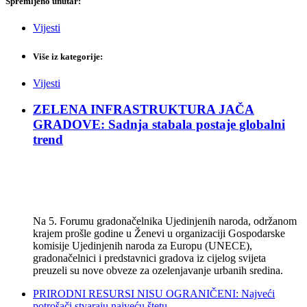
Spremljeno unutar:
Vijesti
Više iz kategorije:
Vijesti
ZELENA INFRASTRUKTURA JAČA
GRADOVE: Sadnja stabala postaje globalni
trend
Na 5. Forumu gradonačelnika Ujedinjenih naroda, održanom
krajem prošle godine u Ženevi u organizaciji Gospodarske
komisije Ujedinjenih naroda za Europu (UNECE),
gradonačelnici i predstavnici gradova iz cijelog svijeta
preuzeli su nove obveze za ozelenjavanje urbanih sredina.
PRIRODNI RESURSI NISU OGRANIČENI: Najveći
potrošači stvaraju najveću štetu