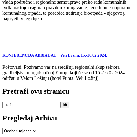
vlada područne i regionalne samouprave preko rada komunalnih
tvrtki nastoje osigurati pravilno zbrinjavanje, recikliranje i oporabu
komunalnog otpada, te posebice tretiranje biootpada - njegovog
najosjetljivijeg dijela.
KONFERENCIJA ADRIA BAU – Veli Lošinj, 15.-16.02.2024.
Poštovani, Pozivamo vas na središnji regionalni skup sektora
graditeljstva u jugoistočnoj Europi koji će se od 15.-16.02.2024.
održati u Velom Lošinju (hotel Punta, Veli Lošinj).
Pretraži ovu stranicu
Pregledaj Arhivu
Pregledaj
Arhivu