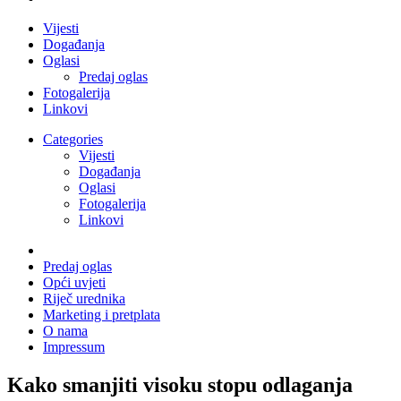
Vijesti
Događanja
Oglasi
Predaj oglas
Fotogalerija
Linkovi
Categories
Vijesti
Događanja
Oglasi
Fotogalerija
Linkovi
Predaj oglas
Opći uvjeti
Riječ urednika
Marketing i pretplata
O nama
Impressum
Kako smanjiti visoku stopu odlaganja