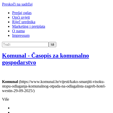
Preskoči na sadržaj
Predaj oglas
Opći uvjeti
Riječ urednika
Marketing i pretplata
O nama
Impressum
Idi
Komunal
-
Časopis za komunalno
gospodarstvo
Komunal
(https://www.komunal.hr/vijesti/kako-smanjiti-visoku-
stopu-odlaganja-komunalnog-otpada-na-odlagalista-zagreb-hotel-
westin-29-09-2025/)
Više