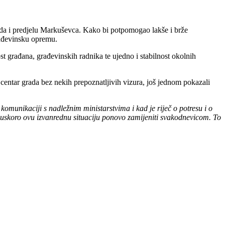
rada i predjelu Markuševca. Kako bi potpomogao lakše i brže
rađevinsku opremu.
t građana, građevinskih radnika te ujedno i stabilnost okolnih
centar grada bez nekih prepoznatljivih vizura, još jednom pokazali
omunikaciji s nadležnim ministarstvima i kad je riječ o potresu i o
skoro ovu izvanrednu situaciju ponovo zamijeniti svakodnevicom. To