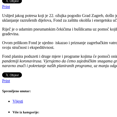
Print
Uslijed jakog potresa koji je 22. ožujka pogodio Grad Zagreb, došlo 
uklanjanje razrušenih dijelova, Fond za zaštitu okoliša i energetsku
Riječ je o udarnim pneumatskim čekićima i bušilicama uz pomoć kojih ć
građevina.
Ovom prilikom Fond je ujedno iskazao i priznanje zagrebačkim vatroga
svoju stručnost i ekspeditivnost.
Fond planira poduzeti i druge mjere i programe kojima će pomoći onim
pandemiji koronavirusa. Vjerujemo da ćemo zajedničkim snagama gra
naravno znači i pokretanje naših planiranih programa, uz manju od
Print
Spremljeno unutar:
Vijesti
Više iz kategorije: