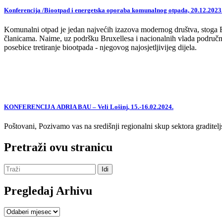
Konferencija /Biootpad i energetska oporaba komunalnog otpada, 20.12.2023
Komunalni otpad je jedan najvećih izazova modernog društva, stoga EU,
članicama. Naime, uz podršku Bruxellesa i nacionalnih vlada područne
posebice tretiranje biootpada - njegovog najosjetljivijeg dijela.
KONFERENCIJA ADRIA BAU – Veli Lošinj, 15.-16.02.2024.
Poštovani, Pozivamo vas na središnji regionalni skup sektora graditelj
Pretraži ovu stranicu
Pregledaj Arhivu
Pregledaj
Arhivu