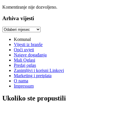
Komentiranje nije dozvoljeno.
Arhiva vijesti
Arhiva
vijesti
Komunal
Vijesti iz branše
Opći uvjeti
Najave događanja
Mali Oglasi
Predaj oglas
Zanimljivi i korisni Linkovi
Marketing i pretplata
O nama
Impressum
Ukoliko ste propustili