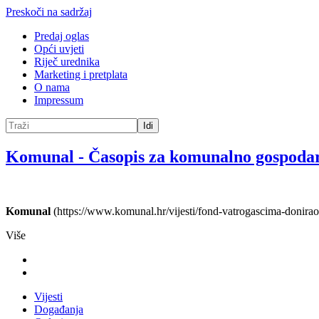
Preskoči na sadržaj
Predaj oglas
Opći uvjeti
Riječ urednika
Marketing i pretplata
O nama
Impressum
Idi
Komunal
-
Časopis za komunalno gospoda
Komunal
(https://www.komunal.hr/vijesti/fond-vatrogascima-donira
Više
Vijesti
Događanja