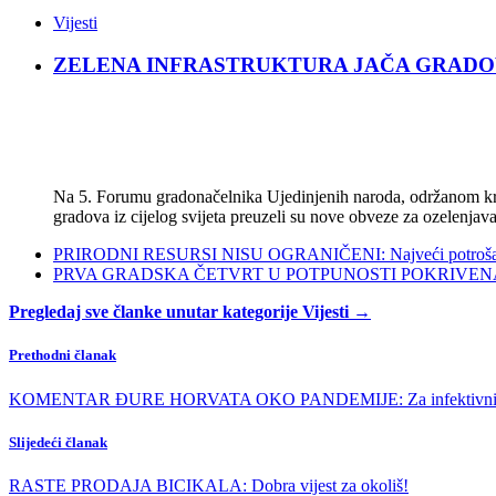
Vijesti
ZELENA INFRASTRUKTURA JAČA GRADOVE: Sad
Na 5. Forumu gradonačelnika Ujedinjenih naroda, održanom kra
gradova iz cijelog svijeta preuzeli su nove obveze za ozelenjava
PRIRODNI RESURSI NISU OGRANIČENI: Najveći potrošači s
PRVA GRADSKA ČETVRT U POTPUNOSTI POKRIVENA POL
Pregledaj sve članke unutar kategorije Vijesti →
Prethodni članak
KOMENTAR ĐURE HORVATA OKO PANDEMIJE: Za infektivni otpad
Slijedeći članak
RASTE PRODAJA BICIKALA: Dobra vijest za okoliš!