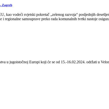
., Zagreb
 kao vodeći svjetski pokretač „zelenog razvoja“ posljednjih desetljeća
 i regionalne samouprave preko rada komunalnih tvrtki nastoje osigurat
stva u jugoistočnoj Europi koji će se od 15.-16.02.2024. održati u Velom