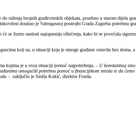
je do rušenja brojnih građevinskih objekata, posebno u starom dijelu g
 učinkovitost donirao je Vatrogasnoj postrojbi Grada Zagreba potrebnu g
e se žurno sanirati najopasnija oštećenja, kako bi se povećala sigurnos
scima koji su, u situaciji koja je mnoge građane ostavila bez doma, a 
a kojima je u ovoj situaciji pomoć najpotrebnija. –
U konstantnoj smo k
đanima omogućiti potrebnu pomoć u financijskom smislu te da ćemo u
godu
– zaključio je Siniša Kukić, direktor Fonda.