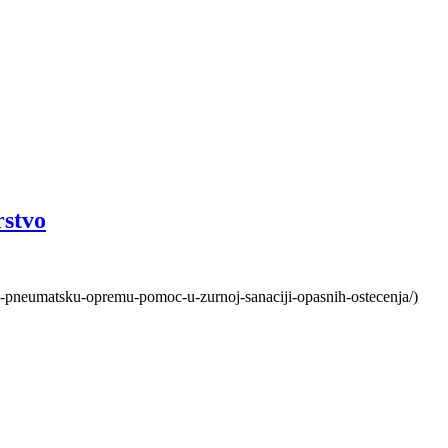
rstvo
o-pneumatsku-opremu-pomoc-u-zurnoj-sanaciji-opasnih-ostecenja/)