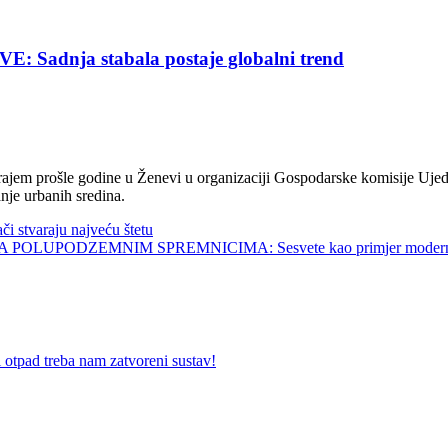
nja stabala postaje globalni trend
jem prošle godine u Ženevi u organizaciji Gospodarske komisije Ujed
nje urbanih sredina.
tvaraju najveću štetu
UPODZEMNIM SPREMNICIMA: Sesvete kao primjer modernog 
 treba nam zatvoreni sustav!