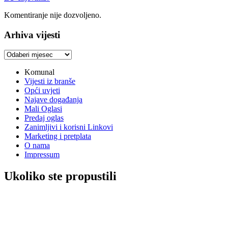
Komentiranje nije dozvoljeno.
Arhiva vijesti
Arhiva
vijesti
Komunal
Vijesti iz branše
Opći uvjeti
Najave događanja
Mali Oglasi
Predaj oglas
Zanimljivi i korisni Linkovi
Marketing i pretplata
O nama
Impressum
Ukoliko ste propustili