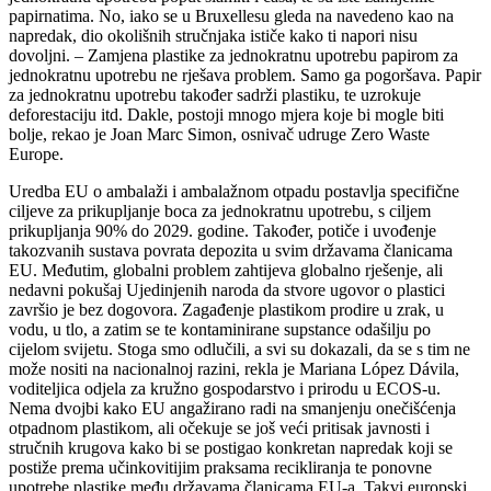
papirnatima. No, iako se u Bruxellesu gleda na navedeno kao na
napredak, dio okolišnih stručnjaka ističe kako ti napori nisu
dovoljni. – Zamjena plastike za jednokratnu upotrebu papirom za
jednokratnu upotrebu ne rješava problem. Samo ga pogoršava. Papir
za jednokratnu upotrebu također sadrži plastiku, te uzrokuje
deforestaciju itd. Dakle, postoji mnogo mjera koje bi mogle biti
bolje, rekao je Joan Marc Simon, osnivač udruge Zero Waste
Europe.
Uredba EU o ambalaži i ambalažnom otpadu postavlja specifične
ciljeve za prikupljanje boca za jednokratnu upotrebu, s ciljem
prikupljanja 90% do 2029. godine. Također, potiče i uvođenje
takozvanih sustava povrata depozita u svim državama članicama
EU. Međutim, globalni problem zahtijeva globalno rješenje, ali
nedavni pokušaj Ujedinjenih naroda da stvore ugovor o plastici
završio je bez dogovora. Zagađenje plastikom prodire u zrak, u
vodu, u tlo, a zatim se te kontaminirane supstance odašilju po
cijelom svijetu. Stoga smo odlučili, a svi su dokazali, da se s tim ne
može nositi na nacionalnoj razini, rekla je Mariana López Dávila,
voditeljica odjela za kružno gospodarstvo i prirodu u ECOS-u.
Nema dvojbi kako EU angažirano radi na smanjenju onečišćenja
otpadnom plastikom, ali očekuje se još veći pritisak javnosti i
stručnih krugova kako bi se postigao konkretan napredak koji se
postiže prema učinkovitijim praksama recikliranja te ponovne
upotrebe plastike među državama članicama EU-a. Takvi europski