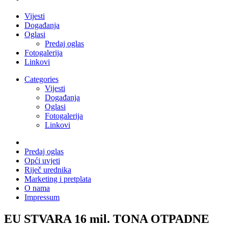
Vijesti
Događanja
Oglasi
Predaj oglas
Fotogalerija
Linkovi
Categories
Vijesti
Događanja
Oglasi
Fotogalerija
Linkovi
Predaj oglas
Opći uvjeti
Riječ urednika
Marketing i pretplata
O nama
Impressum
EU STVARA 16 mil. TONA OTPADNE