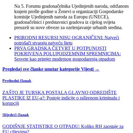
Na 5. Forumu gradonačelnika Ujedinjenih naroda, održanom
krajem prošle godine u Ženevi u organizaciji Gospodarske
komisije Ujedinjenih naroda za Europu (UNECE),
gradonačelnici i predstavnici gradova iz cijelog svijeta
preuzeli su nove obveze za ozelenjavanje urbanih sredina.
PRIRODNI RESURSI NISU OGRANIČENI: Najveći
potrošači stvaraju najveću štetu
PRVA GRADSKA ČETVRT U POTPUNOSTI
POKRIVENA POLUPODZEMNIM SPREMNICIMA:
Sesvete kao primjer modernog gospodarenja otpadom
Pregledaj sve članke unutar kategorije Vijesti →
Prethodni članak
ZAŠTO JE TURSKA POSTALA GLAVNO ODREDIŠTE
PLASTIKE IZ EU-a?: Postoje indicije o raširenom kriminalu i
korupciji
Slijedeći članak
GODIŠNJE STATISTIKE O OTPADU: Koliko RH zaostaje za
EU ciljevima?