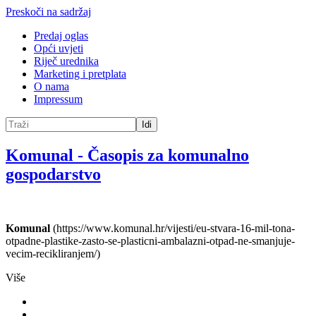
Preskoči na sadržaj
Predaj oglas
Opći uvjeti
Riječ urednika
Marketing i pretplata
O nama
Impressum
Idi
Komunal
-
Časopis za komunalno
gospodarstvo
Komunal
(https://www.komunal.hr/vijesti/eu-stvara-16-mil-tona-
otpadne-plastike-zasto-se-plasticni-ambalazni-otpad-ne-smanjuje-
vecim-recikliranjem/)
Više