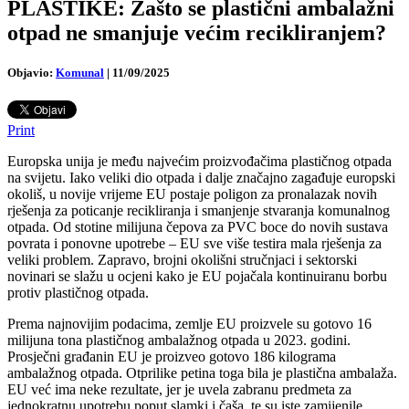
PLASTIKE: Zašto se plastični ambalažni
otpad ne smanjuje većim recikliranjem?
Objavio:
Komunal
|
11/09/2025
Print
Europska unija je među najvećim proizvođačima plastičnog otpada
na svijetu. Iako veliki dio otpada i dalje značajno zagađuje europski
okoliš, u novije vrijeme EU postaje poligon za pronalazak novih
rješenja za poticanje recikliranja i smanjenje stvaranja komunalnog
otpada. Od stotine milijuna čepova za PVC boce do novih sustava
povrata i ponovne upotrebe – EU sve više testira mala rješenja za
veliki problem.
Zapravo, brojni okolišni stručnjaci i sektorski
novinari se slažu u ocjeni kako je EU pojačala kontinuiranu borbu
protiv plastičnog otpada.
Prema najnovijim podacima, zemlje EU proizvele su gotovo 16
milijuna tona plastičnog ambalažnog otpada u 2023. godini.
Prosječni građanin EU je proizveo gotovo 186 kilograma
ambalažnog otpada. Otprilike petina toga bila je plastična ambalaža.
EU već ima neke rezultate, jer je uvela zabranu predmeta za
jednokratnu upotrebu poput slamki i čaša, te su iste zamijenile