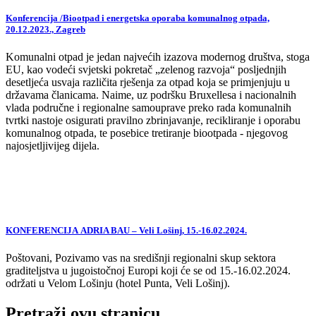
Konferencija /Biootpad i energetska oporaba komunalnog otpada,
20.12.2023., Zagreb
Komunalni otpad je jedan najvećih izazova modernog društva, stoga
EU, kao vodeći svjetski pokretač „zelenog razvoja“ posljednjih
desetljeća usvaja različita rješenja za otpad koja se primjenjuju u
državama članicama. Naime, uz podršku Bruxellesa i nacionalnih
vlada područne i regionalne samouprave preko rada komunalnih
tvrtki nastoje osigurati pravilno zbrinjavanje, recikliranje i oporabu
komunalnog otpada, te posebice tretiranje biootpada - njegovog
najosjetljivijeg dijela.
KONFERENCIJA ADRIA BAU – Veli Lošinj, 15.-16.02.2024.
Poštovani, Pozivamo vas na središnji regionalni skup sektora
graditeljstva u jugoistočnoj Europi koji će se od 15.-16.02.2024.
održati u Velom Lošinju (hotel Punta, Veli Lošinj).
Pretraži ovu stranicu