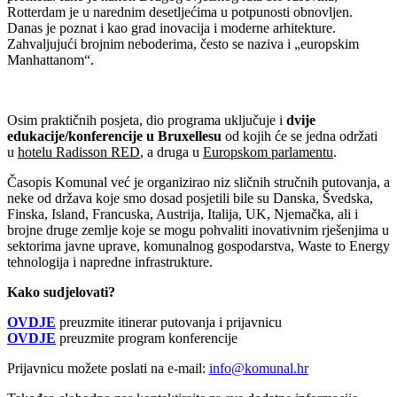
Rotterdam je u narednim desetljećima u potpunosti obnovljen.
Danas je poznat i kao grad inovacija i moderne arhitekture.
Zahvaljujući brojnim neboderima, često se naziva i „europskim
Manhattanom“.
Osim praktičnih posjeta, dio programa uključuje i
dvije
edukacije/konferencije u Bruxellesu
od kojih će se jedna održati
u
hotelu Radisson RED
, a druga u
Europskom parlamentu
.
Časopis Komunal već je organizirao niz sličnih stručnih putovanja, a
neke od država koje smo dosad posjetili bile su Danska, Švedska,
Finska, Island, Francuska, Austrija, Italija, UK, Njemačka, ali i
brojne druge zemlje koje se mogu pohvaliti inovativnim rješenjima u
sektorima javne uprave, komunalnog gospodarstva, Waste to Energy
tehnologija i napredne infrastrukture.
Kako sudjelovati?
OVDJE
preuzmite itinerar putovanja i prijavnicu
OVDJE
preuzmite program konferencije
Prijavnicu možete poslati na e-mail:
info@komunal.hr