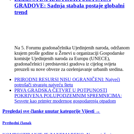
GRADOVE: Sadnja stabala postaje globalni
trend
Na 5. Forumu gradonačelnika Ujedinjenih naroda, održanom
krajem prošle godine u Ženevi u organizaciji Gospodarske
komisije Ujedinjenih naroda za Europu (UNECE),
gradonačelnici i predstavnici gradova iz cijelog svijeta
preuzeli su nove obveze za ozelenjavanje urbanih sredina.
PRIRODNI RESURSI NISU OGRANIČENI: Najveći
potrošači stvaraju najveću štetu
PRVA GRADSKA ČETVRT U POTPUNOSTI
POKRIVENA POLUPODZEMNIM SPREMNICIMA:
Sesvete kao primjer modernog gospodarenja otpadom
Pregledaj sve članke unutar kategorije Vijesti →
Prethodni članak