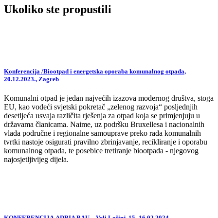
Ukoliko ste propustili
Konferencija /Biootpad i energetska oporaba komunalnog otpada,
20.12.2023., Zagreb
Komunalni otpad je jedan najvećih izazova modernog društva, stoga
EU, kao vodeći svjetski pokretač „zelenog razvoja“ posljednjih
desetljeća usvaja različita rješenja za otpad koja se primjenjuju u
državama članicama. Naime, uz podršku Bruxellesa i nacionalnih
vlada područne i regionalne samouprave preko rada komunalnih
tvrtki nastoje osigurati pravilno zbrinjavanje, recikliranje i oporabu
komunalnog otpada, te posebice tretiranje biootpada - njegovog
najosjetljivijeg dijela.
KONFERENCIJA ADRIA BAU – Veli Lošinj, 15.-16.02.2024.