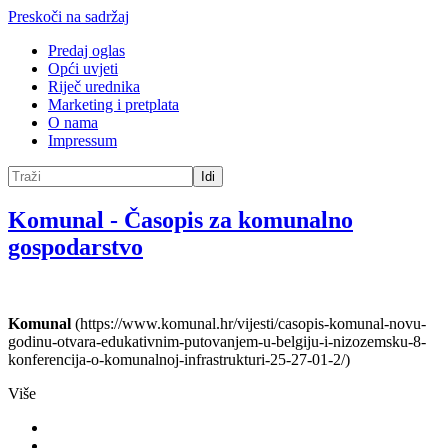
Preskoči na sadržaj
Predaj oglas
Opći uvjeti
Riječ urednika
Marketing i pretplata
O nama
Impressum
Idi
Komunal
-
Časopis za komunalno
gospodarstvo
Komunal
(https://www.komunal.hr/vijesti/casopis-komunal-novu-
godinu-otvara-edukativnim-putovanjem-u-belgiju-i-nizozemsku-8-
konferencija-o-komunalnoj-infrastrukturi-25-27-01-2/)
Više