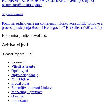
KOMPOSTIRANJE JE ZANEMARENO: Nema rješenja za
rastuće količine biootpada!
Slijedeći članak
Poziv za sudjelovanje na konferenciji „Kako koristiti EU fondove u
procesu pristupanja Bosne i Hercegovine?-Bruxelles (27.01.2025.)
Komentiranje nije dozvoljeno.
Arhiva vijesti
Arhiva
vijesti
Komunal
Vijesti iz branše
Opći uvjeti
Najave događanja
Mali Oglasi
Predaj oglas
Zanimljivi i korisni Linkovi
Marketing i pretplata
O nama
Impressum