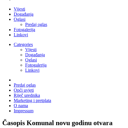
Vijesti
Događanja
Oglasi
Predaj oglas
Fotogalerija
Linkovi
Categories
Vijesti
Događanja
Oglasi
Fotogalerija
Linkovi
Predaj oglas
Opći uvjeti
Riječ urednika
Marketing i pretplata
O nama
Impressum
Časopis Komunal novu godinu otvara