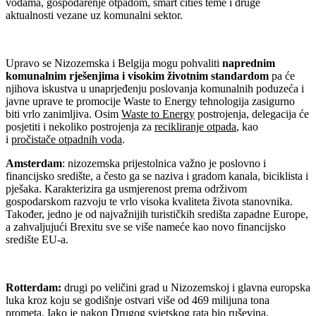
vodama, gospodarenje otpadom, smart cities teme i druge
aktualnosti vezane uz komunalni sektor.
Upravo se Nizozemska i Belgija mogu pohvaliti
naprednim
komunalnim rješenjima i visokim životnim standardom
pa će
njihova iskustva u unaprjeđenju poslovanja komunalnih poduzeća i
javne uprave te promocije Waste to Energy tehnologija zasigurno
biti vrlo zanimljiva. Osim
Waste to Energy
postrojenja, delegacija će
posjetiti i nekoliko postrojenja za
recikliranje otpada
, kao
i
pročistače otpadnih voda
.
Amsterdam
: nizozemska prijestolnica važno je poslovno i
financijsko središte, a često ga se naziva i gradom kanala, biciklista i
pješaka. Karakterizira ga usmjerenost prema održivom
gospodarskom razvoju te vrlo visoka kvaliteta života stanovnika.
Također, jedno je od najvažnijih turističkih središta zapadne Europe,
a zahvaljujući Brexitu sve se više nameće kao novo financijsko
središte EU-a.
Rotterdam:
drugi po veličini grad u Nizozemskoj i glavna europska
luka kroz koju se godišnje ostvari više od 469 milijuna tona
prometa. Iako je nakon Drugog svjetskog rata bio ruševina,