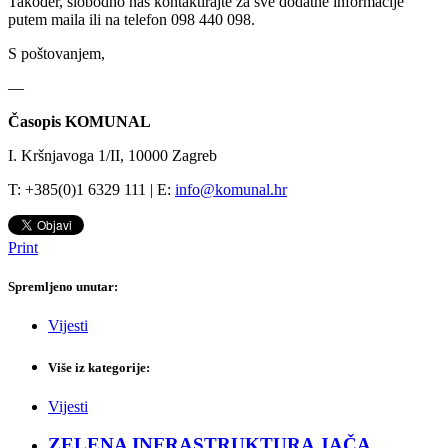
Također, slobodno nas kontaktirajte za sve dodatne informacije
putem maila ili na telefon 098 440 098.
S poštovanjem,
—
Časopis KOMUNAL
I. Kršnjavoga 1/II, 10000 Zagreb
T: +385(0)1 6329 111 | E:
info@komunal.hr
Print
Spremljeno unutar:
Vijesti
Više iz kategorije:
Vijesti
ZELENA INFRASTRUKTURA JAČA