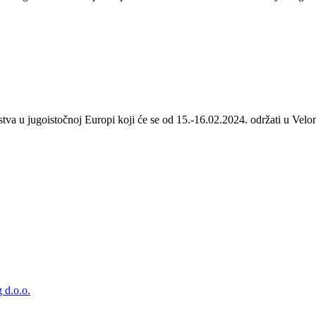
stva u jugoistočnoj Europi koji će se od 15.-16.02.2024. održati u Velom
 d.o.o.