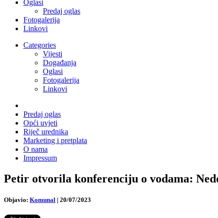
Oglasi
Predaj oglas
Fotogalerija
Linkovi
Categories
Vijesti
Događanja
Oglasi
Fotogalerija
Linkovi
Predaj oglas
Opći uvjeti
Riječ urednika
Marketing i pretplata
O nama
Impressum
Petir otvorila konferenciju o vodama: Ned
Objavio:
Komunal
|
20/07/2023