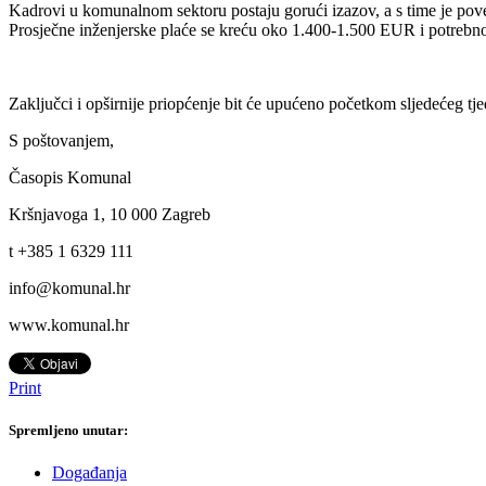
Kadrovi u komunalnom sektoru postaju gorući izazov, a s time je po
Prosječne inženjerske plaće se kreću oko 1.400-1.500 EUR i potrebno je
Zaključci i opširnije priopćenje bit će upućeno početkom sljedećeg tje
S poštovanjem,
Časopis Komunal
Kršnjavoga 1, 10 000 Zagreb
t +385 1 6329 111
info@komunal.hr
www.komunal.hr
Print
Spremljeno unutar:
Događanja