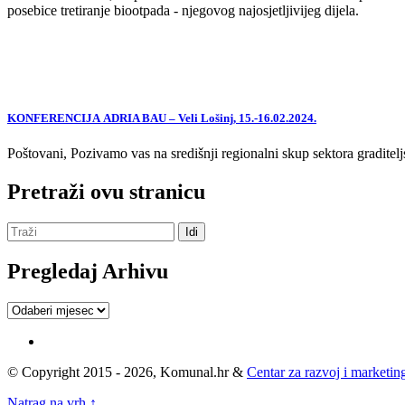
posebice tretiranje biootpada - njegovog najosjetljivijeg dijela.
KONFERENCIJA ADRIA BAU – Veli Lošinj, 15.-16.02.2024.
Poštovani, Pozivamo vas na središnji regionalni skup sektora graditelj
Pretraži ovu stranicu
Pregledaj Arhivu
Pregledaj
Arhivu
© Copyright 2015 - 2026, Komunal.hr &
Centar za razvoj i marketing
Natrag na vrh ↑