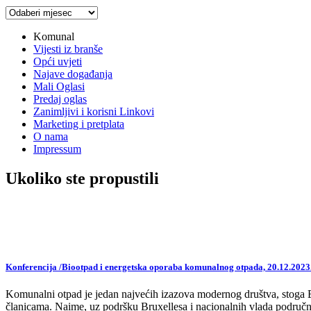
Arhiva
vijesti
Komunal
Vijesti iz branše
Opći uvjeti
Najave događanja
Mali Oglasi
Predaj oglas
Zanimljivi i korisni Linkovi
Marketing i pretplata
O nama
Impressum
Ukoliko ste propustili
Konferencija /Biootpad i energetska oporaba komunalnog otpada, 20.12.2023
Komunalni otpad je jedan najvećih izazova modernog društva, stoga EU,
članicama. Naime, uz podršku Bruxellesa i nacionalnih vlada područne