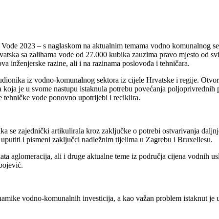
a Vode 2023 – s naglaskom na aktualnim temama vodno komunalnog sekt
vatska sa zalihama vode od 27.000 kubika zauzima pravo mjesto od svih
 inženjerske razine, ali i na razinama poslovođa i tehničara.
udionika iz vodno-komunalnog sektora iz cijele Hrvatske i regije. Otvo
a koja je u svome nastupu istaknula potrebu povećanja poljoprivrednih
e tehničke vode ponovno upotrijebi i reciklira.
ka se zajednički artikulirala kroz zaključke o potrebi ostvarivanja dalj
 uputiti i pismeni zaključci nadležnim tijelima u Zagrebu i Bruxellesu.
ata aglomeracija, ali i druge aktualne teme iz područja cijena vodnih 
bojević.
 dinamike vodno-komunalnih investicija, a kao važan problem istaknut je