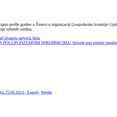
jem prošle godine u Ženevi u organizaciji Gospodarske komisije Ujed
nje urbanih sredina.
tvaraju najveću štetu
UPODZEMNIM SPREMNICIMA: Sesvete kao primjer modernog 
ja 25.09.2023., Zagreb, Westin