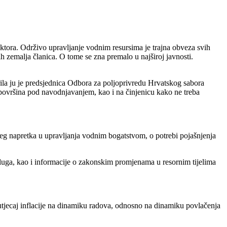
ora. Održivo upravljanje vodnim resursima je trajna obveza svih
 zemalja članica. O tome se zna premalo u najširoj javnosti.
rila ju je predsjednica Odbora za poljoprivredu Hrvatskog sabora
 površina pod navodnjavanjem, kao i na činjenicu kako ne treba
njeg napretka u upravljanja vodnim bogatstvom, o potrebi pojašnjenja
usluga, kao i informacije o zakonskim promjenama u resornim tijelima
 utjecaj inflacije na dinamiku radova, odnosno na dinamiku povlačenja