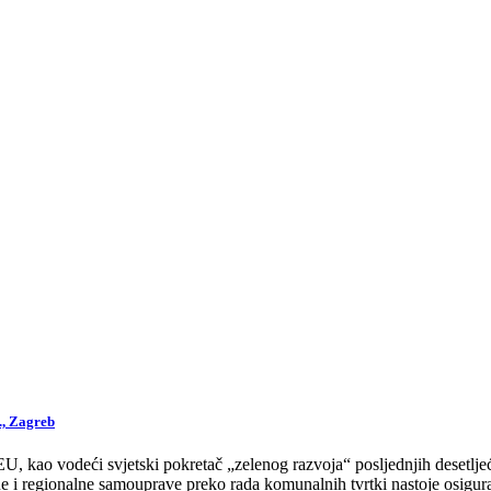
., Zagreb
 kao vodeći svjetski pokretač „zelenog razvoja“ posljednjih desetljeća
 i regionalne samouprave preko rada komunalnih tvrtki nastoje osigurat