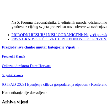
Na 5. Forumu gradonačelnika Ujedinjenih naroda, održanom kra
gradova iz cijelog svijeta preuzeli su nove obveze za ozelenjava
PRIRODNI RESURSI NISU OGRANIČENI: Najveći potrošači s
PRVA GRADSKA ČETVRT U POTPUNOSTI POKRIVENA POL
Pregledaj sve članke unutar kategorije Vijesti →
Prethodni članak
Odlazak direktora Đure Horvata
Slijedeći članak
[OTPAD 2023] Ispunjenje ciljeva gospodarenja otpadom / Konferenci
Komentiranje nije dozvoljeno.
Arhiva vijesti