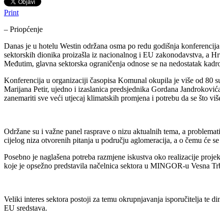
Print
– Priopćenje
Danas je u hotelu Westin održana osma po redu godišnja konferencij
sektorskih dionika proizašla iz nacionalnog i EU zakonodavstva, a Hr
Međutim, glavna sektorska ograničenja odnose se na nedostatak kadrova
Konferencija u organizaciji časopisa Komunal okupila je više od 80 s
Marijana Petir, ujedno i izaslanica predsjednika Gordana Jandroković
zanemariti sve veći utjecaj klimatskih promjena i potrebu da se što viš
Održane su i važne panel rasprave o nizu aktualnih tema, a problemati
cijelog niza otvorenih pitanja u području aglomeracija, a o čemu će se
Posebno je naglašena potreba razmjene iskustva oko realizacije projek
koje je opsežno predstavila načelnica sektora u MINGOR-u Vesna Tr
Veliki interes sektora postoji za temu okrupnjavanja isporučitelja te
EU sredstava.