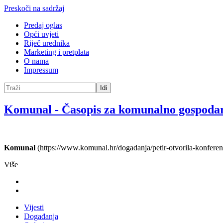
Preskoči na sadržaj
Predaj oglas
Opći uvjeti
Riječ urednika
Marketing i pretplata
O nama
Impressum
Idi
Komunal
-
Časopis za komunalno gospoda
Komunal
(https://www.komunal.hr/dogadanja/petir-otvorila-konfere
Više
Vijesti
Događanja