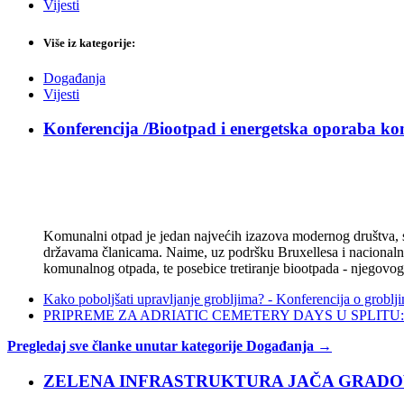
Vijesti
Više iz kategorije:
Događanja
Vijesti
Konferencija /Biootpad i energetska oporaba k
Komunalni otpad je jedan najvećih izazova modernog društva, sto
državama članicama. Naime, uz podršku Bruxellesa i nacionalnih
komunalnog otpada, te posebice tretiranje biootpada - njegovog n
Kako poboljšati upravljanje grobljima? - Konferencija o groblj
PRIPREME ZA ADRIATIC CEMETERY DAYS U SPLITU: Kako p
Pregledaj sve članke unutar kategorije Događanja →
ZELENA INFRASTRUKTURA JAČA GRADOVE: Sad