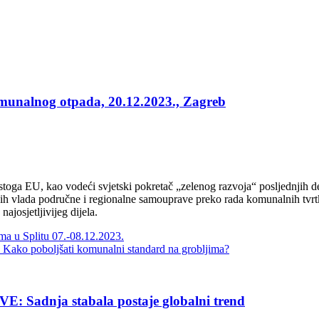
omunalnog otpada, 20.12.2023., Zagreb
ga EU, kao vodeći svjetski pokretač „zelenog razvoja“ posljednjih deset
 vlada područne i regionalne samouprave preko rada komunalnih tvrtki n
ajosjetljivijeg dijela.
ima u Splitu 07.-08.12.2023.
oboljšati komunalni standard na grobljima?
nja stabala postaje globalni trend