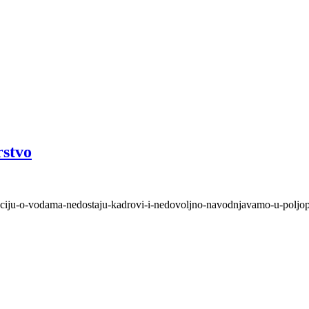
rstvo
nciju-o-vodama-nedostaju-kadrovi-i-nedovoljno-navodnjavamo-u-poljopr