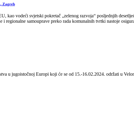
., Zagreb
 kao vodeći svjetski pokretač „zelenog razvoja“ posljednjih desetljeća
 i regionalne samouprave preko rada komunalnih tvrtki nastoje osigurat
stva u jugoistočnoj Europi koji će se od 15.-16.02.2024. održati u Velom