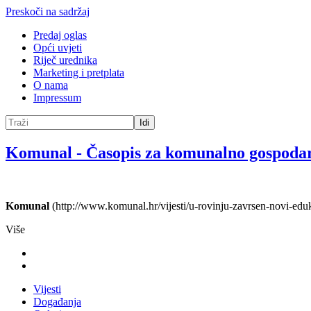
Preskoči na sadržaj
Predaj oglas
Opći uvjeti
Riječ urednika
Marketing i pretplata
O nama
Impressum
Idi
Komunal
-
Časopis za komunalno gospoda
Komunal
(http://www.komunal.hr/vijesti/u-rovinju-zavrsen-novi-eduk
Više
Vijesti
Događanja