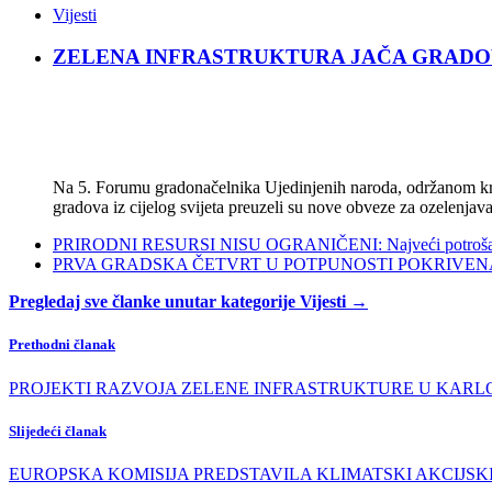
Vijesti
ZELENA INFRASTRUKTURA JAČA GRADOVE: Sad
Na 5. Forumu gradonačelnika Ujedinjenih naroda, održanom kra
gradova iz cijelog svijeta preuzeli su nove obveze za ozelenjava
PRIRODNI RESURSI NISU OGRANIČENI: Najveći potrošači s
PRVA GRADSKA ČETVRT U POTPUNOSTI POKRIVENA POL
Pregledaj sve članke unutar kategorije Vijesti →
Prethodni članak
PROJEKTI RAZVOJA ZELENE INFRASTRUKTURE U KARLOVAČKOJ
Slijedeći članak
EUROPSKA KOMISIJA PREDSTAVILA KLIMATSKI AKCIJSKI PLAN ZA 