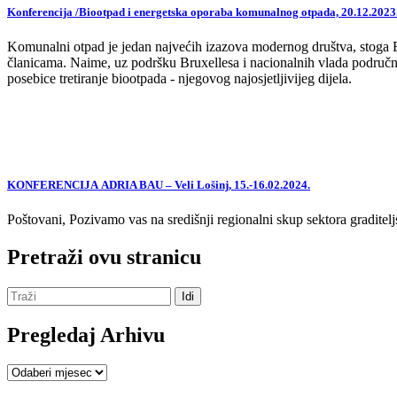
Konferencija /Biootpad i energetska oporaba komunalnog otpada, 20.12.2023
Komunalni otpad je jedan najvećih izazova modernog društva, stoga EU,
članicama. Naime, uz podršku Bruxellesa i nacionalnih vlada područne
posebice tretiranje biootpada - njegovog najosjetljivijeg dijela.
KONFERENCIJA ADRIA BAU – Veli Lošinj, 15.-16.02.2024.
Poštovani, Pozivamo vas na središnji regionalni skup sektora graditelj
Pretraži ovu stranicu
Pregledaj Arhivu
Pregledaj
Arhivu