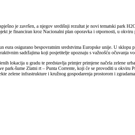
ješno je završen, a njegov središnji rezultat je novi tematski park H2O
jekt je financiran kroz Nacionalni plan oporavka i otpornosti, u okviru
ijun eura osigurano bespovratnim sredstvima Europske unije. U sklopu 
teraktivnim sadržajima koji posjetitelje upoznaju s važnošću očuvanja v
enih lokacija u gradu te predstavlja primjer primjene načela zelene u
e park-šume Zlatni rt – Punta Corrente, koji će se provoditi u okviru
ojekte zelene infrastrukture i kružnog gospodarenja prostorom i zgrada