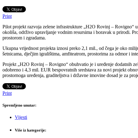
Print
Pilot projekt razvoja zelene infrastrukture „H2O Rovinj – Rovigno“ usp
okoliša, održivo upravljanje vodnim resursima i boravak u prirodi. Pro
prostorom i zgradama.
Ukupna vrijednost projekta iznosi preko 2,1 mil., od čega je oko mil
šetnicama, dječjim igralištima, amfiteatrom, prostorima za odmor i in
Projekt „H2O Rovinj – Rovigno“ obuhvatio je i uređenje dodatnih zel
odobreno i 4,3 mil. EUR bespovratnih sredstava za novi projekt obnov
prostornoga uređenja, graditeljstva i državne imovine dosad je za pr
Print
Spremljeno unutar:
Vijesti
Više iz kategorije: