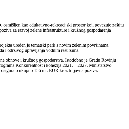
, osmišljen kao edukativno-rekreacijski prostor koji povezuje zaštitu
 poziva za razvoj zelene infrastrukture i kružnog gospodarenja
projekta uređen je tematski park s novim zelenim površinama,
oda i održivog upravljanja vodnim resursima.
rbane obnove i kružnog gospodarstva. Istodobno je Gradu Rovinju
 Programa Konkurentnost i kohezija 2021. – 2027. Ministarstvo
ma osiguralo ukupno 156 mi. EUR kroz tri javna poziva.