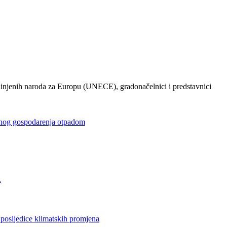
injenih naroda za Europu (UNECE), gradonačelnici i predstavnici
gospodarenja otpadom
R
jedice klimatskih promjena