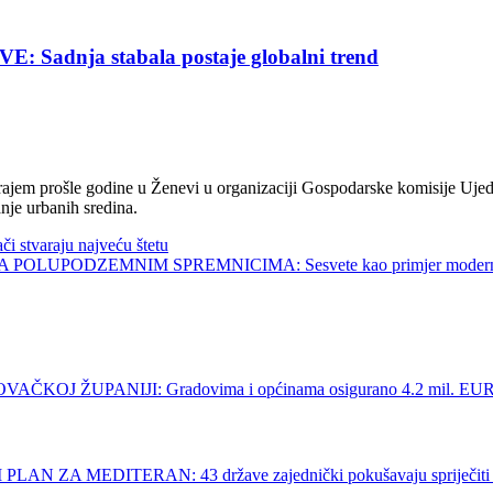
nja stabala postaje globalni trend
jem prošle godine u Ženevi u organizaciji Gospodarske komisije Ujed
nje urbanih sredina.
tvaraju najveću štetu
UPODZEMNIM SPREMNICIMA: Sesvete kao primjer modernog 
 ŽUPANIJI: Gradovima i općinama osigurano 4.2 mil. EU
MEDITERAN: 43 države zajednički pokušavaju spriječiti posl