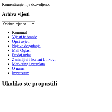
Komentiranje nije dozvoljeno.
Arhiva vijesti
Arhiva
vijesti
Komunal
Vijesti iz branše
Opći uvjeti
Najave događanja
Mali Oglasi
Predaj oglas
Zanimljivi i korisni Linkovi
Marketing i pretplata
O nama
Impressum
Ukoliko ste propustili