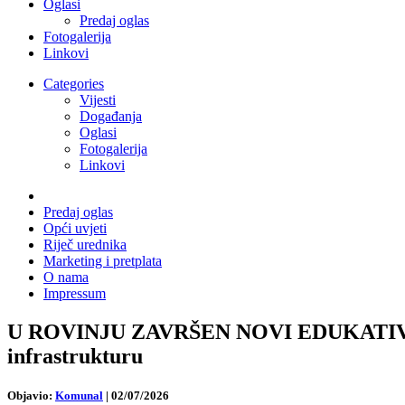
Oglasi
Predaj oglas
Fotogalerija
Linkovi
Categories
Vijesti
Događanja
Oglasi
Fotogalerija
Linkovi
Predaj oglas
Opći uvjeti
Riječ urednika
Marketing i pretplata
O nama
Impressum
U ROVINJU ZAVRŠEN NOVI EDUKATIVNO-
infrastrukturu
Objavio:
Komunal
|
02/07/2026