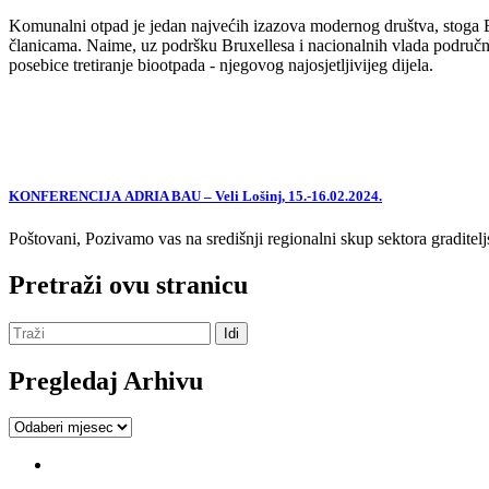
Komunalni otpad je jedan najvećih izazova modernog društva, stoga EU,
članicama. Naime, uz podršku Bruxellesa i nacionalnih vlada područne
posebice tretiranje biootpada - njegovog najosjetljivijeg dijela.
KONFERENCIJA ADRIA BAU – Veli Lošinj, 15.-16.02.2024.
Poštovani, Pozivamo vas na središnji regionalni skup sektora graditelj
Pretraži ovu stranicu
Pregledaj Arhivu
Pregledaj
Arhivu