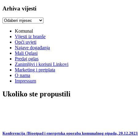
Arhiva vijesti
Arhiva
vijesti
Komunal
Vijesti iz branše
Opći uvjeti
Najave događanja
Mali Oglasi
Predaj oglas
Zanimljivi i korisni Linkovi
Marketing i pretplata
O nama
Impressum
Ukoliko ste propustili
Konferencija /Biootpad i energetska oporaba komunalnog otpada, 20.12.2023