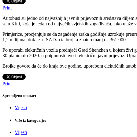
Print
Autobusi su jedno od najvažnijih javnih prijevoznih sredstava diljem
se u Kini, koja je jedan od najvećih svjetskih zagađivača, iako ulaže v
Primjerice, procjenjuje se da zagađenje zraka godišnje uzrokuje preuran
1,2 milijuna, dok je u SAD-u ta brojka znatno manja – 361.000.
Po uporabi električnih vozila prednjači Grad Shenzhen u kojem živi go
30 planira do 2020. u potpunosti uvesti električni javni prijevoz. Upr
Brojke govore da će do kraja ove godine, uporabom električnih autobus
Print
Spremljeno unutar:
Vijesti
Više iz kategorije:
Vijesti