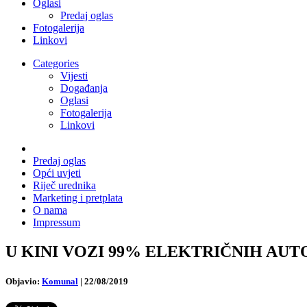
Oglasi
Predaj oglas
Fotogalerija
Linkovi
Categories
Vijesti
Događanja
Oglasi
Fotogalerija
Linkovi
Predaj oglas
Opći uvjeti
Riječ urednika
Marketing i pretplata
O nama
Impressum
U KINI VOZI 99% ELEKTRIČNIH AUTOBUS
Objavio:
Komunal
|
22/08/2019