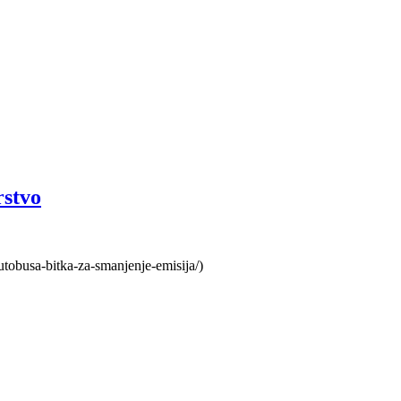
rstvo
utobusa-bitka-za-smanjenje-emisija/)