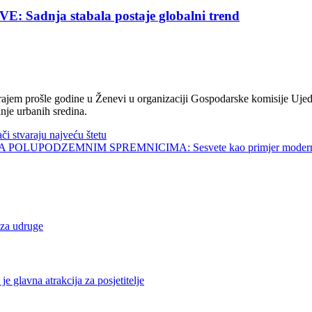
nja stabala postaje globalni trend
jem prošle godine u Ženevi u organizaciji Gospodarske komisije Ujed
nje urbanih sredina.
tvaraju najveću štetu
UPODZEMNIM SPREMNICIMA: Sesvete kao primjer modernog 
a udruge
na atrakcija za posjetitelje