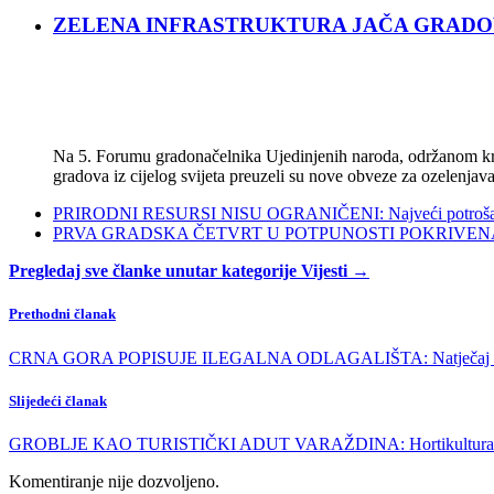
ZELENA INFRASTRUKTURA JAČA GRADOVE: Sad
Na 5. Forumu gradonačelnika Ujedinjenih naroda, održanom kra
gradova iz cijelog svijeta preuzeli su nove obveze za ozelenjava
PRIRODNI RESURSI NISU OGRANIČENI: Najveći potrošači s
PRVA GRADSKA ČETVRT U POTPUNOSTI POKRIVENA POL
Pregledaj sve članke unutar kategorije Vijesti →
Prethodni članak
CRNA GORA POPISUJE ILEGALNA ODLAGALIŠTA: Natječaj z
Slijedeći članak
GROBLJE KAO TURISTIČKI ADUT VARAŽDINA: Hortikultura je glav
Komentiranje nije dozvoljeno.