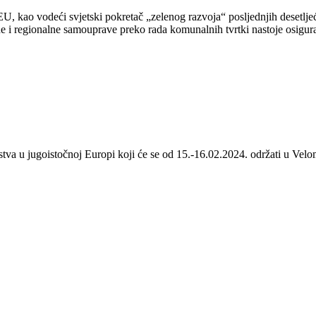
 kao vodeći svjetski pokretač „zelenog razvoja“ posljednjih desetljeća
 i regionalne samouprave preko rada komunalnih tvrtki nastoje osigurat
stva u jugoistočnoj Europi koji će se od 15.-16.02.2024. održati u Velom