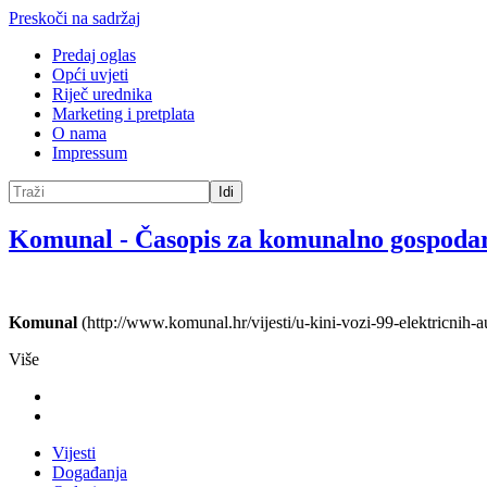
Preskoči na sadržaj
Predaj oglas
Opći uvjeti
Riječ urednika
Marketing i pretplata
O nama
Impressum
Idi
Komunal
-
Časopis za komunalno gospoda
Komunal
(http://www.komunal.hr/vijesti/u-kini-vozi-99-elektricnih-a
Više
Vijesti
Događanja