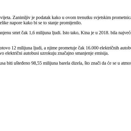
 svijeta. Zanimljiv je podatak kako u ovom trenutku svjetskim prometni
elike napore kako bi se to stanje promijenilo.
jenu smrt čak 1,6 milijuna ljudi. Isto tako, Kina je u 2018. bila najveće 
tovo 12 milijuna ljudi, a njime prometuje čak 16.000 električnih autobus
avo električni autobusi uzrokuju značajno smanjenje emisija.
a biti ušteđeno 98,55 milijuna barela dizela, što znači da će se u atmo