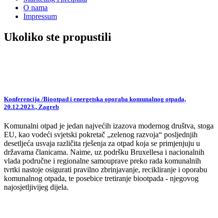
O nama
Impressum
Ukoliko ste propustili
Konferencija /Biootpad i energetska oporaba komunalnog otpada,
20.12.2023., Zagreb
Komunalni otpad je jedan najvećih izazova modernog društva, stoga
EU, kao vodeći svjetski pokretač „zelenog razvoja“ posljednjih
desetljeća usvaja različita rješenja za otpad koja se primjenjuju u
državama članicama. Naime, uz podršku Bruxellesa i nacionalnih
vlada područne i regionalne samouprave preko rada komunalnih
tvrtki nastoje osigurati pravilno zbrinjavanje, recikliranje i oporabu
komunalnog otpada, te posebice tretiranje biootpada - njegovog
najosjetljivijeg dijela.