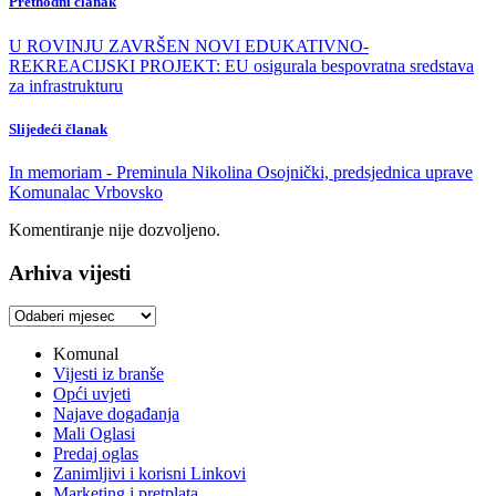
Prethodni članak
U ROVINJU ZAVRŠEN NOVI EDUKATIVNO-
REKREACIJSKI PROJEKT: EU osigurala bespovratna sredstava
za infrastrukturu
Slijedeći članak
In memoriam - Preminula Nikolina Osojnički, predsjednica uprave
Komunalac Vrbovsko
Komentiranje nije dozvoljeno.
Arhiva vijesti
Arhiva
vijesti
Komunal
Vijesti iz branše
Opći uvjeti
Najave događanja
Mali Oglasi
Predaj oglas
Zanimljivi i korisni Linkovi
Marketing i pretplata