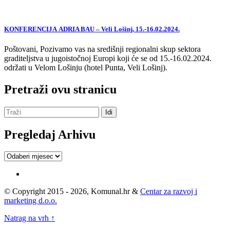
KONFERENCIJA ADRIA BAU – Veli Lošinj, 15.-16.02.2024.
Poštovani, Pozivamo vas na središnji regionalni skup sektora
graditeljstva u jugoistočnoj Europi koji će se od 15.-16.02.2024.
održati u Velom Lošinju (hotel Punta, Veli Lošinj).
Pretraži ovu stranicu
Pregledaj Arhivu
Pregledaj
Arhivu
© Copyright 2015 - 2026, Komunal.hr &
Centar za razvoj i
marketing d.o.o.
Natrag na vrh ↑