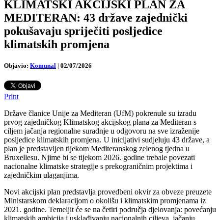
KLIMATSKI AKCIJSKI PLAN ZA
MEDITERAN: 43 države zajednički
pokušavaju spriječiti posljedice
klimatskih promjena
Objavio:
Komunal
|
02/07/2026
Print
Države članice Unije za Mediteran (UfM) pokrenule su izradu
prvog zajedničkog Klimatskog akcijskog plana za Mediteran s
ciljem jačanja regionalne suradnje u odgovoru na sve izraženije
posljedice klimatskih promjena. U inicijativi sudjeluju 43 države, a
plan je predstavljen tijekom Mediteranskog zelenog tjedna u
Bruxellesu. Njime bi se tijekom 2026. godine trebale povezati
nacionalne klimatske strategije s prekograničnim projektima i
zajedničkim ulaganjima.
Novi akcijski plan predstavlja provedbeni okvir za obveze preuzete
Ministarskom deklaracijom o okolišu i klimatskim promjenama iz
2021. godine. Temeljit će se na četiri područja djelovanja: povećanju
klimatskih ambicija i usklađivanju nacionalnih ciljeva, jačanju