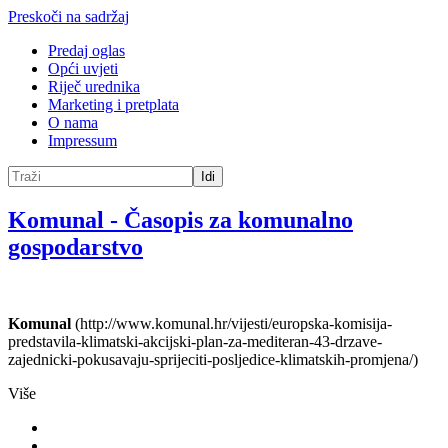
Preskoči na sadržaj
Predaj oglas
Opći uvjeti
Riječ urednika
Marketing i pretplata
O nama
Impressum
Idi
Komunal
-
Časopis za komunalno
gospodarstvo
Komunal
(http://www.komunal.hr/vijesti/europska-komisija-
predstavila-klimatski-akcijski-plan-za-mediteran-43-drzave-
zajednicki-pokusavaju-sprijeciti-posljedice-klimatskih-promjena/)
Više