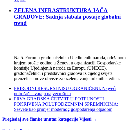
ZELENA INFRASTRUKTURA JAČA
GRADOVE: Sadnja stabala postaje globalni
trend
Na 5. Forumu gradonačelnika Ujedinjenih naroda, održanom
krajem prošle godine u Ženevi u organizaciji Gospodarske
komisije Ujedinjenih naroda za Europu (UNECE),
gradonačelnici i predstavnici gradova iz cijelog svijeta
preuzeli su nove obveze za ozelenjavanje urbanih sredina.
PRIRODNI RESURSI NISU OGRANIČENI: Najveći
potrošači stvaraju najveću štetu
PRVA GRADSKA ČETVRT U POTPUNOSTI
POKRIVENA POLUPODZEMNIM SPREMNICIMA:
Sesvete kao primjer modernog gospodarenja otpadom
Pregledaj sve članke unutar kategorije Vijesti →