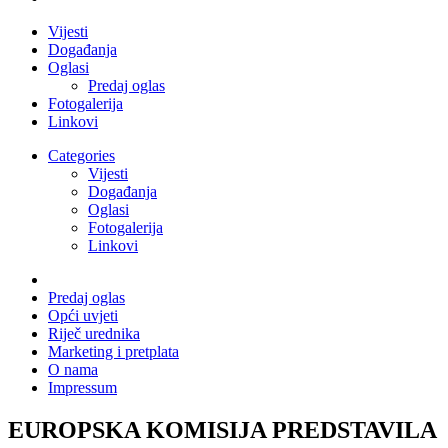
Vijesti
Događanja
Oglasi
Predaj oglas
Fotogalerija
Linkovi
Categories
Vijesti
Događanja
Oglasi
Fotogalerija
Linkovi
Predaj oglas
Opći uvjeti
Riječ urednika
Marketing i pretplata
O nama
Impressum
EUROPSKA KOMISIJA PREDSTAVILA