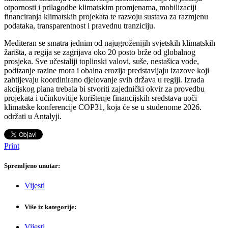
otpornosti i prilagodbe klimatskim promjenama, mobilizaciji
financiranja klimatskih projekata te razvoju sustava za razmjenu
podataka, transparentnost i pravednu tranziciju.
Mediteran se smatra jednim od najugroženijih svjetskih klimatskih
žarišta, a regija se zagrijava oko 20 posto brže od globalnog
prosjeka. Sve učestaliji toplinski valovi, suše, nestašica vode,
podizanje razine mora i obalna erozija predstavljaju izazove koji
zahtijevaju koordinirano djelovanje svih država u regiji. Izrada
akcijskog plana trebala bi stvoriti zajednički okvir za provedbu
projekata i učinkovitije korištenje financijskih sredstava uoči
klimatske konferencije COP31, koja će se u studenome 2026.
održati u Antalyji.
Print
Spremljeno unutar:
Vijesti
Više iz kategorije:
Vijesti