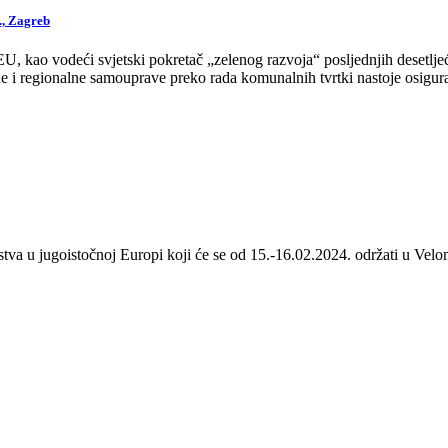
., Zagreb
 kao vodeći svjetski pokretač „zelenog razvoja“ posljednjih desetljeća
 i regionalne samouprave preko rada komunalnih tvrtki nastoje osigurat
stva u jugoistočnoj Europi koji će se od 15.-16.02.2024. održati u Velom