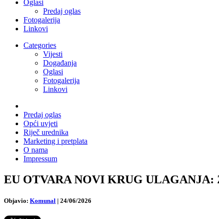
Oglasi
Predaj oglas
Fotogalerija
Linkovi
Categories
Vijesti
Događanja
Oglasi
Fotogalerija
Linkovi
Predaj oglas
Opći uvjeti
Riječ urednika
Marketing i pretplata
O nama
Impressum
EU OTVARA NOVI KRUG ULAGANJA: Za pr
Objavio:
Komunal
|
24/06/2026