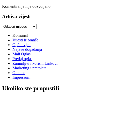
Komentiranje nije dozvoljeno.
Arhiva vijesti
Arhiva
vijesti
Komunal
Vijesti iz branše
Opći uvjeti
Najave događanja
Mali Oglasi
Predaj oglas
Zanimljivi i korisni Linkovi
Marketing i pretplata
O nama
Impressum
Ukoliko ste propustili