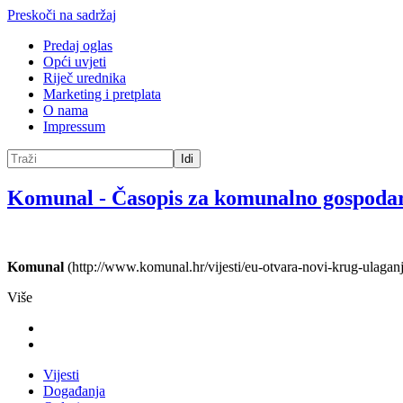
Preskoči na sadržaj
Predaj oglas
Opći uvjeti
Riječ urednika
Marketing i pretplata
O nama
Impressum
Idi
Komunal
-
Časopis za komunalno gospoda
Komunal
(http://www.komunal.hr/vijesti/eu-otvara-novi-krug-ulagan
Više
Vijesti
Događanja