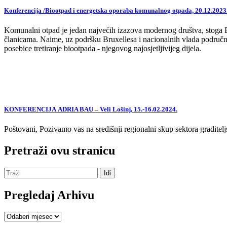
Konferencija /Biootpad i energetska oporaba komunalnog otpada, 20.12.2023
Komunalni otpad je jedan najvećih izazova modernog društva, stoga EU,
članicama. Naime, uz podršku Bruxellesa i nacionalnih vlada područne
posebice tretiranje biootpada - njegovog najosjetljivijeg dijela.
KONFERENCIJA ADRIA BAU – Veli Lošinj, 15.-16.02.2024.
Poštovani, Pozivamo vas na središnji regionalni skup sektora graditelj
Pretraži ovu stranicu
Pregledaj Arhivu
Pregledaj
Arhivu