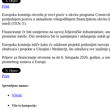
Print
Europska komisija otvorila je novi poziv u okviru programa
Connecti
posljednjem pozivu u aktualnom višegodišnjem financijskom okviru EU-
mreži (TEN-T).
Financiranje će biti usmjereno na razvoj željezničke infrastrukture, u
prometne mreže. Dio sredstava bit će namijenjen i uklanjanju uskih g
Europska komisija ističe kako će odabrani projekti pridonijeti razvo
obuhvaća i projekte u Ukrajini i Moldaviji, što odražava sve snažnij
Prijave za financiranje otvorene su do 6. listopada 2026. godine, a sre
prometnog sustava u Europi.
Print
Spremljeno unutar:
Vijesti
Više iz kategorije: