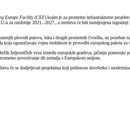
ng Europe Facility
(CEF) kojim je za prometne infrastrukturne projekte
a za razdoblje 2021.–2027., a sredstva će biti namijenjena izgradnji 
nutarnjih plovnih putova, luka i drugih prometnih čvorišta, uz poseban n
rla koja ograničavaju vojnu mobilnost te provedbi europskog paketa za 
ju bržih željezničkih veza između europskih gradova, jačanju pomorske 
e prometno povezivanje tih zemalja s Europskom unijom.
dstva će se dodjeljivati projektima koji pridonose dovršetku i moderniza