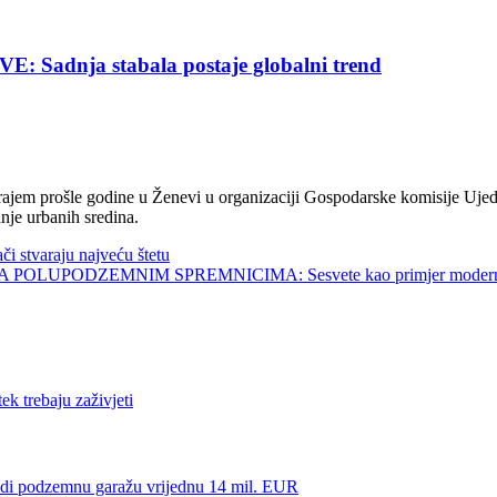
nja stabala postaje globalni trend
jem prošle godine u Ženevi u organizaciji Gospodarske komisije Ujed
nje urbanih sredina.
tvaraju najveću štetu
UPODZEMNIM SPREMNICIMA: Sesvete kao primjer modernog 
trebaju zaživjeti
dzemnu garažu vrijednu 14 mil. EUR