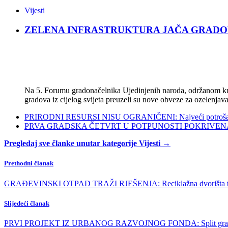
Vijesti
ZELENA INFRASTRUKTURA JAČA GRADOVE: Sad
Na 5. Forumu gradonačelnika Ujedinjenih naroda, održanom kra
gradova iz cijelog svijeta preuzeli su nove obveze za ozelenjava
PRIRODNI RESURSI NISU OGRANIČENI: Najveći potrošači s
PRVA GRADSKA ČETVRT U POTPUNOSTI POKRIVENA POL
Pregledaj sve članke unutar kategorije Vijesti →
Prethodni članak
GRAĐEVINSKI OTPAD TRAŽI RJEŠENJA: Reciklažna dvorišta tek 
Slijedeći članak
PRVI PROJEKT IZ URBANOG RAZVOJNOG FONDA: Split gradi po