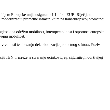
 diljem Europske unije osigurano 1,1 mlrd. EUR. Riječ je o
i modernizaciji prometne infrastrukture na transeuropskoj prometnoj
aglasak na održivu mobilnost, interoperabilnost i otpornost europske
vojnu mobilnost.
povezanosti te ubrzanju dekarbonizacije prometnog sektora. Poziv
ciji TEN-T mreže te stvaranju učinkovitijeg, sigurnijeg i održivijeg