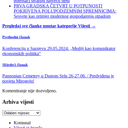
potrošači stvaraju najveću štetu
PRVA GRADSKA ČETVRT U POTPUNOSTI
POKRIVENA POLUPODZEMNIM SPREMNICIMA:
Sesvete kao primjer modernog gospodarenja otpadom
Pregledaj sve članke unutar kategorije Vijesti →
Prethodni članak
Konferencija u Sarajevu 29.05.2024: „Mediji kao komunikator
ekonomskih politika“
Slijedeći članak
Pannonian Cemetery u Dugom Selu 26-27.06. / Predviđena je
posjeta Mirogoju!
Komentiranje nije dozvoljeno.
Arhiva vijesti
Arhiva
vijesti
Komunal
Vijesti iz branše