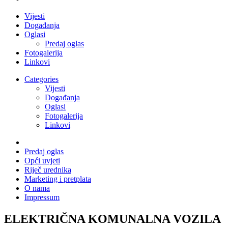
Vijesti
Događanja
Oglasi
Predaj oglas
Fotogalerija
Linkovi
Categories
Vijesti
Događanja
Oglasi
Fotogalerija
Linkovi
Predaj oglas
Opći uvjeti
Riječ urednika
Marketing i pretplata
O nama
Impressum
ELEKTRIČNA KOMUNALNA VOZILA