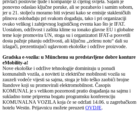
privlači poslovne ljude i kompanije iz cijelog svijeta. Sajam je
ponovno odaslao ključne poruke, ali se pozabavio i samim sobom,
jer u 21. stoljeću moramo biti svjesni kako se emisije stakleničkih
plinova oslobađaju pri svakom događaju, tako i pri organizaciji
ovako velikog i zahtjevnog logističkog eventa kao što je IFAT.
Uostalom, održivost i zaštita klime su ionako glavne EU i globalne
teme koje promovira UN, stoga su i organizatori IFAT-a posvetili
dosta pažnje pitanju održivosti, ali ključnu „zelenu notu“ dali su
izlagači, prezentirajući uglavnom ekološke i održive proizvode.
Gradska e-vozila: u Münchenu su predstavljene dobre konture
eMobility-a!
Nove ekološke i održive tehnologije dominiraju u ponudi
komunalnih vozila, a noviteti iz električne mobilnosti vozila su
zauzeli vodeće vijesti sa sajma, stoga je bilo teško zaobići brojne
štandove koji su promovirali elektromobilnost. Časopis
KOMUNAL je s velikom pozornosti pratio događanja na sajmu i
sukladno tome priprema bogatu programsku konferenciju
KOMUNALNA VOZILA koja će se održati 14.06. u zagrebačkom
hotelu Westin. Prijavnicu možete preuzeti
OVDJE
.