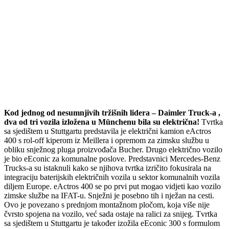
Kod jednog od nesumnjivih tržišnih lidera – Daimler Truck-a ,
dva od tri vozila izložena u Münchenu bila su električna!
Tvrtka
sa sjedištem u Stuttgartu predstavila je električni kamion eActros
400 s rol-off kiperom iz Meillera i opremom za zimsku službu u
obliku snježnog pluga proizvođača Bucher. Drugo električno vozilo
je bio eEconic za komunalne poslove. Predstavnici Mercedes-Benz
Trucks-a su istaknuli kako se njihova tvrtka izričito fokusirala na
integraciju baterijskih električnih vozila u sektor komunalnih vozila
diljem Europe. eActros 400 se po prvi put mogao vidjeti kao vozilo
zimske službe na IFAT-u. Snježni je posebno tih i nježan na cesti.
Ovo je povezano s prednjom montažnom pločom, koja više nije
čvrsto spojena na vozilo, već sada ostaje na ralici za snijeg. Tvrtka
sa sjedištem u Stuttgartu je također izožila eEconic 300 s formulom