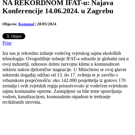
NA REKORDNOM IFAT-u: Najava
Konferencije 14.06.2024. u Zagrebu
Objavio:
Komunal
|
28/05/2024
Print
Iza nas je rekordno izdanje vodećeg svjetskog sajma ekoloških
tehnologija. Ovogodišnje izdanje IFAT-a odrazilo je globalni rast u
ovoj industriji, odnosno dobru razvojnu klimu u komunalnom
sektoru nakon djelomične stagnacije. U Münchenu se ovaj glavni
sektorski događaj održao od 13. do 17. svibnja te je završio s
vrhunskom posjećenošću: oko 142.000 posjetitelja iz gotovo 170
zemalja i svih svjetskih regija prisustvovalo je vodećem svjetskom
sajmu komunalne opreme. Zastupljene su bile teme upravljanja
vodom, kanalizacijom, komunalnim otpadom te tretiranje
recikliranih sirovina.