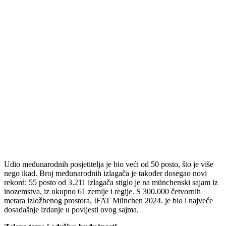
Udio međunarodnih posjetitelja je bio veći od 50 posto, što je više
nego ikad. Broj međunarodnih izlagača je također dosegao novi
rekord: 55 posto od 3.211 izlagača stiglo je na münchenski sajam iz
inozemstva, iz ukupno 61 zemlje i regije. S 300.000 četvornih
metara izložbenog prostora, IFAT München 2024. je bio i najveće
dosadašnje izdanje u povijesti ovog sajma.