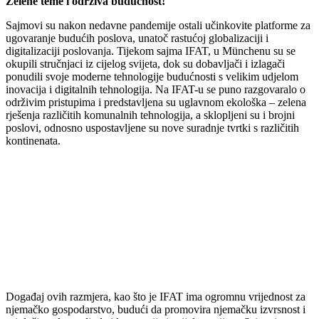
Zelene teme i održiva budućnost!
Sajmovi su nakon nedavne pandemije ostali učinkovite platforme za
ugovaranje budućih poslova, unatoč rastućoj globalizaciji i
digitalizaciji poslovanja. Tijekom sajma IFAT, u Münchenu su se
okupili stručnjaci iz cijelog svijeta, dok su dobavljači i izlagači
ponudili svoje moderne tehnologije budućnosti s velikim udjelom
inovacija i digitalnih tehnologija. Na IFAT-u se puno razgovaralo o
održivim pristupima i predstavljena su uglavnom ekološka – zelena
rješenja različitih komunalnih tehnologija, a sklopljeni su i brojni
poslovi, odnosno uspostavljene su nove suradnje tvrtki s različitih
kontinenata.
Događaj ovih razmjera, kao što je IFAT ima ogromnu vrijednost za
njemačko gospodarstvo, budući da promovira njemačku izvrsnost i