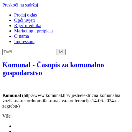
Preskoči na sadržaj
Predaj oglas
Opći uvjeti
Riječ urednika
Marketing i pretplata
O nama
Impressum
Idi
Komunal
-
Časopis za komunalno
gospodarstvo
Komunal
(http://www.komunal.hr/vijesti/elektricna-komunalna-
vozila-na-rekordnom-ifat-u-najava-konferencije-14-06-2024-u-
zagrebu/)
Više