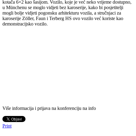
kotača 6×2 kao šasijom. Vozilo, koje je već neko vrijeme dostupno,
u Münchenu se moglo vidjeti bez karoserije, kako bi posjetitelji
mogli bolje vidjeti pogonsku arhitekturu vozila, a stručnjaci za
karoserije Zöller, Faun i Terberg HS ovo vozilo već koriste kao
demonstracijsko vozilo.
Više informacija i prijava na konferenciju na info
Print