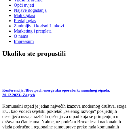
Opći uvjeti
Najave događanja
Mali Oglasi
Predaj oglas
Zanimljivi i korisni Linkovi
Marketing i pretplata
O nama
Impressum
Ukoliko ste propustili
Konferencija /Biootpad i energetska oporaba komunalnog otpada,
20.12.2023., Zagreb
Komunalni otpad je jedan najvećih izazova modernog društva, stoga
EU, kao vodeći svjetski pokretač „zelenog razvoja“ posljednjih
desetljeća usvaja različita rješenja za otpad koja se primjenjuju u
državama članicama. Naime, uz podršku Bruxellesa i nacionalnih
vlada područne i regionalne samouprave preko rada komunalnih