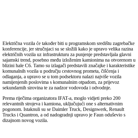
Električna vozila će također biti u programskom središtu zagrebačke
konferencije, jer stručnjaci su se složili kako je upravo velika razina
električnih vozila uz infrastrukturu za punjenje predstavljala glavni
sajamski trend, posebno među izloženim kamionima na otvorenom u
blizini hale C6. Tamo su izlagači predstavili značajke i karakteristike
komunalnih vozila u području cestovnog prometa, čišćenja i
odlaganja, a upravo se u tom podsektoru nalazi najviše vozila
namijenjenih poslovima s komunalnim otpadom, za prijevoz
sekundarnih sirovina te za nadzor vodovoda i odvodnje.
Prema riječima organizatora IFAT-a, moglo vidjeti preko 200
relevantnih strojeva i kamiona, uključujući one s alternativnim
pogonom. Istaknuli su se Daimler Truck, Designwerk, Renault
Trucks i Quantron, a od nadogradnji upravo je Faun oduševio s
dizajnom novog vozila.