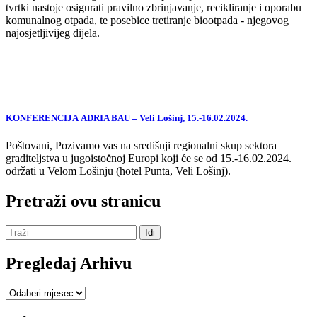
tvrtki nastoje osigurati pravilno zbrinjavanje, recikliranje i oporabu
komunalnog otpada, te posebice tretiranje biootpada - njegovog
najosjetljivijeg dijela.
KONFERENCIJA ADRIA BAU – Veli Lošinj, 15.-16.02.2024.
Poštovani, Pozivamo vas na središnji regionalni skup sektora
graditeljstva u jugoistočnoj Europi koji će se od 15.-16.02.2024.
održati u Velom Lošinju (hotel Punta, Veli Lošinj).
Pretraži ovu stranicu
Pregledaj Arhivu
Pregledaj
Arhivu